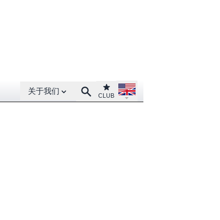
Open About menu
Open language menu
Club
Search
关于我们
CLUB