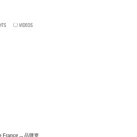
HTS
VIDEOS
e France
...
品牌资