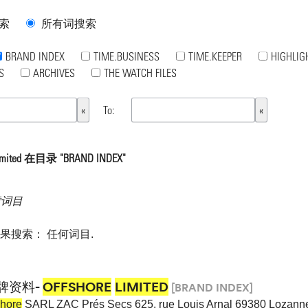
索
所有词搜索
BRAND INDEX
TIME.BUSINESS
TIME.KEEPER
HIGHLIG
S
ARCHIVES
THE WATCH FILES
To:
mited 在目录 "BRAND INDEX"
索词目
如果搜索：
任何词目
.
牌资料-
OFFSHORE
LIMITED
[BRAND INDEX]
shore
SARL ZAC Prés Secs 625, rue Louis Arnal 69380 Lozann