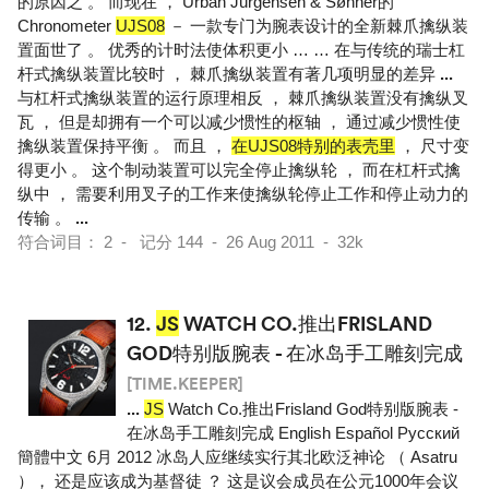
的原因之 。 而现在 ， Urban Jürgensen & Søhner的
Chronometer
UJS08
－ 一款专门为腕表设计的全新棘爪擒纵装
置面世了 。 优秀的计时法使体积更小 … … 在与传统的瑞士杠
杆式擒纵装置比较时 ， 棘爪擒纵装置有著几项明显的差异
...
与杠杆式擒纵装置的运行原理相反 ， 棘爪擒纵装置没有擒纵叉
瓦 ， 但是却拥有一个可以减少惯性的枢轴 ， 通过减少惯性使
擒纵装置保持平衡 。 而且 ，
在UJS08特别的表壳里
， 尺寸变
得更小 。 这个制动装置可以完全停止擒纵轮 ， 而在杠杆式擒
纵中 ， 需要利用叉子的工作来使擒纵轮停止工作和停止动力的
传输 。
...
符合词目： 2 - 记分 144 - 26 Aug 2011 - 32k
12.
JS
WATCH CO.推出FRISLAND
GOD特别版腕表 - 在冰岛手工雕刻完成
[TIME.KEEPER]
...
JS
Watch Co.推出Frisland God特别版腕表 -
在冰岛手工雕刻完成 English Español Pусский
簡體中文 6月 2012 冰岛人应继续实行其北欧泛神论 （ Asatru
）， 还是应该成为基督徒 ？ 这是议会成员在公元1000年会议