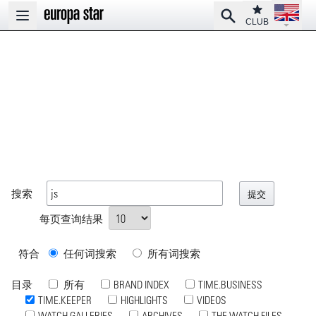
Open la
Club
Search
Open main menu
CLUB
搜索
每页查询结果
符合
任何词搜索
所有词搜索
目录
所有
BRAND INDEX
TIME.BUSINESS
TIME.KEEPER
HIGHLIGHTS
VIDEOS
WATCH GALLERIES
ARCHIVES
THE WATCH FILES