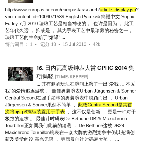
http://www.europastar.com/europastar/search/
article_display.jsp
?
vnu_content_id=1004071589 English Pусский 簡體中文 Sophie
Furley 7月 2010 珐琅工艺是相当神秘的 。 也许是因为 ， 此工
艺年代久远 ， 抑或是 ， 其为手表工艺中最珍藏的秘密之一 。
珐琅工艺的生命始于"熔罐"
...
符合词目： 1 - 记分 19 - 15 Jul 2010 - 42k
16.
日内瓦高级钟表大赏 GPHG 2014 奖
项揭晓
[TIME.KEEPER]
...
其有趣的玩法在腕间上演了一出"爱我 … 不爱
我"的爱情追逐游戏 。 最佳男装腕表Urban Jürgensen & Sonner
Central Second在强手如林的男装腕表中脱颖而出 ， Urban
Jürgensen & Sonner果然不简单 ，
此枚CentralSecond是其首
次将ujs-p8擒纵装置用于手表
， 这不仅是创新 ， 更是一种对于
极致的追求 。 最佳计时码表De Bethune DB29 Maxichrono
Tourbillon正如同我们此前的猜测 ， De Bethune这枚DB29
Maxichrono Tourbillon腕表在一众大牌的激烈竞争中仍以充满创
新及美学的设 高光无限 ， 荣膺最佳计时码表大奖 。
...