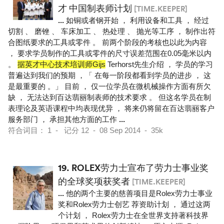
才 中国制表师计划
[TIME.KEEPER]
...
如铜或者钢开始 ， 利用设备和工具 ， 经过
切割 、 磨锉 、 车床加工 、 热处理 、 抛光等工序 ， 制作出符
合图纸要求的工具或零件 。 前两个阶段的考核也以此为内容
， 要求学员制作的工具或零件的尺寸误差范围在0.05毫米以内
。
据英才中心技术培训师Gijs
Terhorst先生介绍 ， 学员的学习
普遍达到我们的预期 ，「 在每一阶段都看到学员的进步 ， 这
是最重要的 。」 目前 ， 仅一位学员在微机械操作方面有所欠
缺 ， 无法达到百达翡丽制表师的技术要求 。 但这名学员在制
表理论及英语课程中均表现优异 ， 将来仍将留在百达翡丽客户
服务部门 ， 承担其他方面的工作
...
符合词目： 1 - 记分 12 - 08 Sep 2014 - 35k
19.
ROLEX劳力士宣布了劳力士事业奖
的全球奖项获奖者
[TIME.KEEPER]
...
他的两个主要的慈善项目是Rolex劳力士事业
奖和Rolex劳力士创艺 荐资助计划 ， 通过这两
个计划 ， Rolex劳力士在全世界支持著科技界