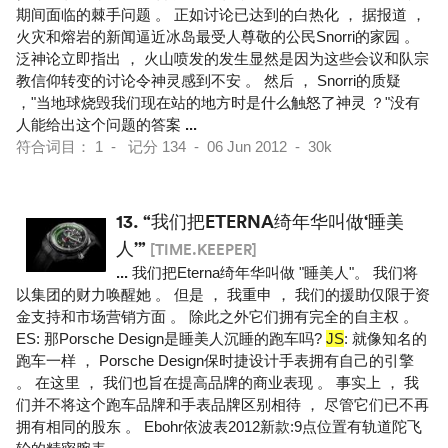
期间面临的棘手问题 。 正如讨论已达到的白热化 ， 据报道 ，
火灾和熔岩的新闻逼近冰岛最受人尊敬的公民Snorri的家园 。
泛神论立即指出 ， 火山喷发的发生显然是因为这些会议和队宗
教信仰转变的讨论令神灵感到不安 。 然后 ， Snorri的质疑
，"当地球烧毁我们现在站的地方时是什么触怒了神灵 ？"没有
人能给出这个问题的答案
...
符合词目： 1 - 记分 134 - 06 Jun 2012 - 30k
13.
“我们把ETERNA绮年华叫做‘睡美
人’”
[TIME.KEEPER]
...
我们把Eterna绮年华叫做 "睡美人"。 我们将
以集团的财力唤醒她 。 但是 ， 我重申 ， 我们的援助仅限于资
金支持和市场营销方面 。 除此之外它们拥有完全的自主权 。
ES: 那Porsche Design是睡美人沉睡的跑车吗?
JS
: 就像知名的
跑车一样 ， Porsche Design保时捷设计手表拥有自己的引擎
。 在这里 ， 我们也旨在提高品牌的商业表现 。 事实上 ， 我
们并不将这个跑车品牌和手表品牌区别相待 ， 尽管它们已不再
拥有相同的股东 。 Ebohr依波表2012新款:9点位置有轨道陀飞