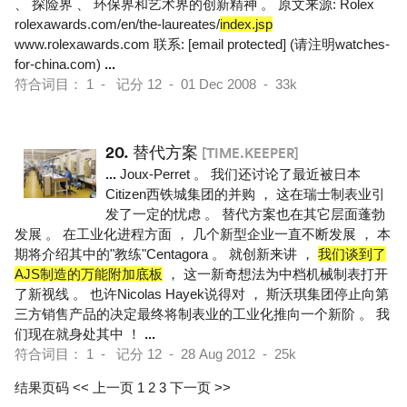
、 探险界 、 环保界和艺术界的创新精神 。 原文来源: Rolex
rolexawards.com/en/the-laureates/
index.jsp
www.rolexawards.com 联系: [email protected] (请注明watches-
for-china.com)
...
符合词目： 1 - 记分 12 - 01 Dec 2008 - 33k
20.
替代方案
[TIME.KEEPER]
...
Joux-Perret 。 我们还讨论了最近被日本
Citizen西铁城集团的并购 ， 这在瑞士制表业引
发了一定的忧虑 。 替代方案也在其它层面蓬勃
发展 。 在工业化进程方面 ， 几个新型企业一直不断发展 ， 本
期将介绍其中的"教练"Centagora 。 就创新来讲 ，
我们谈到了
AJS制造的万能附加底板
， 这一新奇想法为中档机械制表打开
了新视线 。 也许Nicolas Hayek说得对 ， 斯沃琪集团停止向第
三方销售产品的决定最终将制表业的工业化推向一个新阶 。 我
们现在就身处其中 ！
...
符合词目： 1 - 记分 12 - 28 Aug 2012 - 25k
结果页码
<< 上一页
1
2
3
下一页 >>