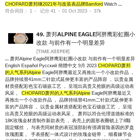
CHOPARD萧邦继2021年与改装表品牌Bamford
Watch
...
符合词目： 1 - 记分 41 - 01 Oct 2023 - 37k
49.
萧邦ALPINE EAGLE阿胖鹰彩虹圈小
改款 与前作有一个明显差异
[TIME.KEEPER]
...
萧邦Alpine Eagle阿胖鹰彩虹圈小改款 与前作有一个明显差异
English Español Pусский 簡體中文 9月 2023
CHOPARD萧邦
的人气系列Alpine
Eagle阿胖鹰最近又再推出一个小改款作品 ，
品牌持续替41mm二针款式延伸更丰富的产品阵容 ， 以贵金属
材质搭配彩色宝石镶嵌工艺 ， 呈现出高贵又抢眼的高级运动表
风采 。
CHOPARD萧邦的人气系列Alpine
Eagle阿胖鹰最近又
再推出一个小改款作品 ， 品牌持续替41mm二针款式延伸更丰
富的产品阵容 ， 以贵金属材质搭配彩色宝石镶嵌工艺 ， 呈现
出高贵又抢眼的高级运动表风采 。 萧邦以符合伦理道德标准的
18K玫瑰金材质制作新款表壳 ， 表壳上的圆形表圈锁上了8颗
固定螺丝 ， 与表壳同材质的表冠顶部刻有强调冒险基因的罗盘
玫瑰图案 。 手表搭配一体式设计的玫瑰金链带 ， 细看錬节会