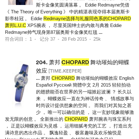
斯卡金像奖圆满落幕 。 Eddie Redmayne凭借
《 The Theory of Everything 》 中的精湛表现夺得本届奥斯卡
影帝桂冠 。 Eddie
Redmayne选择与礼服同色系的CHOPARD
萧邦L.U.C
XPS腕表 ， 尽显英国绅士的内敛与典雅 Eddie
Redmayne帅气现身第87届奥斯卡金像奖红毯
...
符合词目： 1 - 记分 37 - 28 Feb 2015 - 25k
204.
萧邦
CHOPARD
舞动璀灿的蝴蝶
效应
[TIME.KEEPER]
...
萧邦
CHOPARD
舞动璀灿的蝴蝶效应 English
Español Pусский 簡體中文 2月 2015 轻轻拍动
的翅膀能否在世界的另一端掀起波澜 ？ 长久以
来 ， 蝴蝶效应一直在为神话传奇 、 情感故事与
时尚设计提供想象的空间 。 而我们对其知之甚
少 ， 唯一可以确信的是 ， 这一玄妙现象能够激
发无限的创意 。 全新推出的
CHOPARD
萧邦腕表与珠宝系列
， 正是以蝴蝶效应为灵感 ， 运用细腻考究的工艺 ， 打造出充
满诗意的杰出作品 。 飘逸轻盈 、 极富趣味及欢乐愉悦是