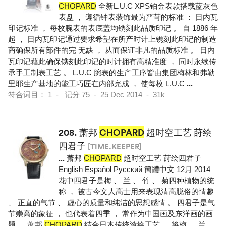
CHOPARD
全新L.U.C XPS铂金表款搭载蓝灰色
表盘 ， 遵循钟表装饰最为严苛的标准 ： 日内瓦
印记标准 ， 每枚腕表的表底盖均镌刻此品质印记 。 自 1886 年
起 ， 日内瓦印记通过要求希望在所产时计上镌刻此印记的制造
商确保所有部件的完 无缺 ， 从而保证非凡的品质标准 。 日内
瓦印记藉此确保镌刻此印记的时计拥有高精准度 ， 同时永续传
承手工制表工艺 。 L.U.C 腕表的生产工序皆由集团梅林和弗勒
里耶生产基地的能工巧匠在内部完成 ， 使每枚 L.U.C
...
符合词目： 1 - 记分 75 - 25 Dec 2014 - 31k
208.
萧邦
CHOPARD
超时空工艺 莳绘
四君子
[TIME.KEEPER]
...
萧邦
CHOPARD
超时空工艺 莳绘四君子
English Español Pусский 簡體中文 12月 2014
花中四君子是梅 、 兰 、 竹 、 菊四种植物的统
称 ， 被古今文人高士用来表现清高脱俗的情趣
、 正直的气节 、 虚心的质量和纯洁的思想感情 。 四君子是气
节崇高的象征 ， 也代表着四季 ， 常作为中国画及东洋画的画
题 。 萧邦
CHOPARD
结合日本传统漆绘工艺 ， 将梅 、 兰 、