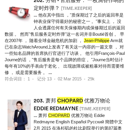
202.
分销 - 售后服务： 一枚滴答作响的
定时炸弹？
[TIME.KEEPER]
...
他在其中指出 ，"质保期过了之后的返回率是
钟表业保守得最好的秘密之一 。"事实上 ， 没
人会透露任何有关保修期内或保修期过后的返回
数据 。 然而"售后服务定时炸弹"这一名词并非Boutié首创 。 早
在2007年 ， 随着全球金融危机的加剧 ，
Jean-Philippe
Arm就
已在杂志WatchAround上发表了有关这一内容的一篇文章 ， 对
一些知名品牌的首席执行官进行了访谈 。 他引用François-Paul
Journe的话 ，"售后服务是每个品牌的癌症 。"Journe当时估计
每年有10%的手表由于老化 、 出现故障或被粗暴对待而需要维
修 ， 或是需要服务 。
...
符合词目： 1 - 记分 13 - 02 Mar 2015 - 29k
203.
萧邦
CHOPARD
优雅万物论
EDDIE REDMAYNE
[TIME.KEEPER]
...
萧邦
CHOPARD
优雅万物论 Eddie
Redmayne English Español Pусский 簡體中文
2月 2015 在洛杉矶的杜比剧院举行的第87届奥