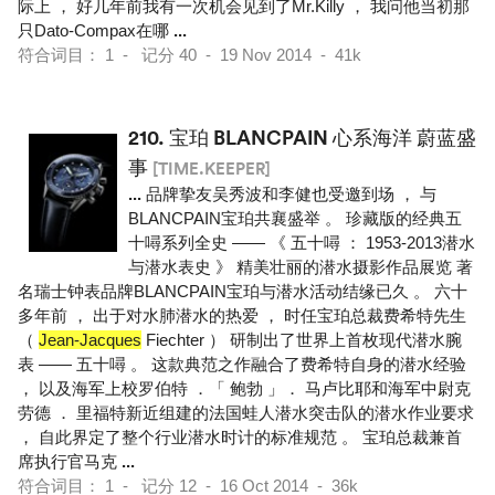
际上 ， 好几年前我有一次机会见到了Mr.Killy ， 我问他当初那
只Dato-Compax在哪
...
符合词目： 1 - 记分 40 - 19 Nov 2014 - 41k
210.
宝珀 BLANCPAIN 心系海洋 蔚蓝盛
事
[TIME.KEEPER]
...
品牌挚友吴秀波和李健也受邀到场 ， 与
BLANCPAIN宝珀共襄盛举 。 珍藏版的经典五
十噚系列全史 —— 《 五十噚 ： 1953-2013潜水
与潜水表史 》 精美壮丽的潜水摄影作品展览 著
名瑞士钟表品牌BLANCPAIN宝珀与潜水活动结缘已久 。 六十
多年前 ， 出于对水肺潜水的热爱 ， 时任宝珀总裁费希特先生
（
Jean-Jacques
Fiechter ） 研制出了世界上首枚现代潜水腕
表 —— 五十噚 。 这款典范之作融合了费希特自身的潜水经验
， 以及海军上校罗伯特 ．「 鲍勃 」． 马卢比耶和海军中尉克
劳德 ． 里福特新近组建的法国蛙人潜水突击队的潜水作业要求
， 自此界定了整个行业潜水时计的标准规范 。 宝珀总裁兼首
席执行官马克
...
符合词目： 1 - 记分 12 - 16 Oct 2014 - 36k