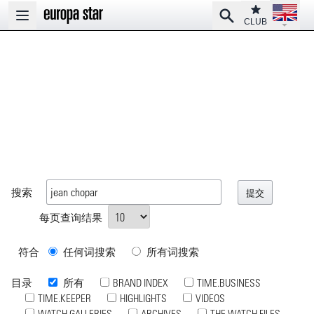
Open la
Club
Search
Open main menu
CLUB
搜索
每页查询结果
符合
任何词搜索
所有词搜索
目录
所有
BRAND INDEX
TIME.BUSINESS
TIME.KEEPER
HIGHLIGHTS
VIDEOS
WATCH GALLERIES
ARCHIVES
THE WATCH FILES