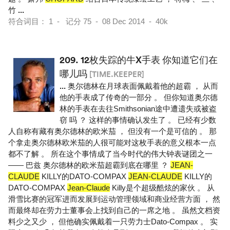
竹
...
符合词目： 1 - 记分 75 - 08 Dec 2014 - 40k
209.
12枚失踪的牛X手表 你知道它们在
哪儿吗
[TIME.KEEPER]
...
奥尔德林在月球表面佩戴着他的超霸 ， 从而
他的手表成了传奇的一部分 。 但你知道奥尔德
林的手表在去往Smithsonian途中遭遗失或被盗
窃 吗 ？ 这样的事情确认发生了 。 已经有少数
人自称有藏有奥尔德林的欧米茄 ， 但没有一个是可信的 。 那
个拿走奥尔德林欧米茄的人很可能对这枚手表的意义根本一点
都不了解 。 所在这个事情成了当今时代的伟大钟表谜团之一
—— 巴兹 奥尔德林的欧米茄超霸到底在哪里 ？
JEAN-
CLAUDE
KILLY的DATO-COMPAX
JEAN-CLAUDE
KILLY的
DATO-COMPAX
Jean-Claude
Killy是个超级酷炫的家伙 。 从
滑雪比赛的冠军进而发展到运动管理领域和商业经营方面 ， 然
而最终却在劳力士董事会上找到自己的一席之地 。 虽然文档资
料少之又少 ， 但他确实佩戴着一只劳力士Dato-Compax 。 实