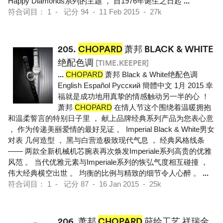
Happy Diamonds系列的主题 ， 自1976年诞生之日起
...
符合词目： 1 - 记分 94 - 11 Feb 2015 - 27k
205.
CHOPARD
萧邦 BLACK & WHITE
绝配色调
[TIME.KEEPER]
...
CHOPARD
萧邦 Black & White绝配色调
English Español Pусский 簡體中文 1月 2015 幸
福就是成功地用真挚的情感触动另一半的心 ！
萧邦
CHOPARD
在情人节这个围绕着温暖拥抱
和温柔誓言的特别日子里 ， 献上品牌经典系列产品为您表心意
， 作为传递美丽爱情的最好见证 。 Imperial Black & White男女
对表 几何造型 ， 黑与白营造极致现代气息 ， 经典风格线条
—— 两款全新机械机芯腕表再次焕发Imperiale系列高贵的优雅
风范 。 当代优雅元素与Imperiale系列的恢弘气度相互碰撞 ，
伟大经典横空出世 。 均衡的比例与精致的细节令人心醉 。
...
符合词目： 1 - 记分 87 - 16 Jan 2015 - 25k
206.
萧邦
CHOPARD
莳绘工艺 祥瑞金