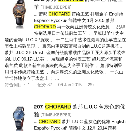
羊
[TIME.KEEPER]
...
萧邦
CHOPARD
莳绘工艺 祥瑞金羊 English
Español Pусский 簡體中文 1月 2015 萧邦
CHOPARD
再一次向亚洲传统文化致意 ， 品牌
特别选用日本传统莳绘工艺 ， 呈献以羊年为主
题的全新L.U.C XP腕表 。 十二生肖中艺术性最高的山羊造型在
表盘上精致呈现 ， 表壳内更搭载萧邦自制的L.U.C超薄机芯 。
萧邦L.U.C XP Urushi 金羊莳绘腕搭载由品牌工匠大师亲手装饰
的L.U.C 96.17-L机芯 ， 展现超卓的钟表工艺 超凡艺术流露和
谐气质 此款全新生肖腕表的表盘为全手工制作 ， 萧邦特别采
用日本传统莳绘工艺 ， 向深厚悠久的亚洲文化致敬 。 一头山
羊恬静地侧立于表盘上 ；
...
符合词目： 1 - 记分 87 - 09 Jan 2015 - 29k
207.
CHOPARD
萧邦 L.U.C 蓝灰色的优
雅
[TIME.KEEPER]
...
CHOPARD
萧邦 L.U.C 蓝灰色的优雅 English
Español Pусский 簡體中文 12月 2014 萧邦