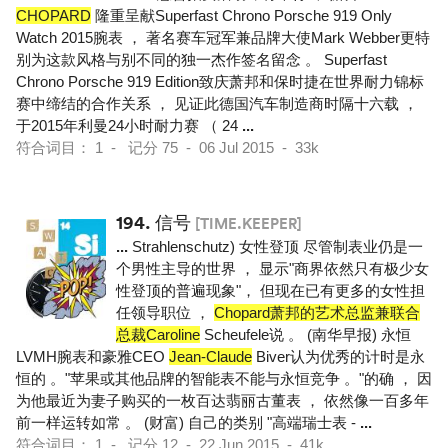
CHOPARD
隆重呈献Superfast Chrono Porsche 919 Only
Watch 2015腕表 ， 著名赛车冠军兼品牌大使Mark Webber更特
别为这款风格与别不同的独一杰作签名留念 。 Superfast
Chrono Porsche 919 Edition致庆萧邦和保时捷在世界耐力锦标
赛中缔结的合作关系 ， 见证此德国汽车制造商时隔十六载 ，
于2015年利曼24小时耐力赛 （ 24
...
符合词目： 1 - 记分 75 - 06 Jul 2015 - 33k
194.
信号
[TIME.KEEPER]
...
Strahlenschutz) 女性登顶 尽管制表业仍是一
个男性主导的世界 ， 显示"商界依然只有极少女
性登顶的普遍现象"， 但现在已有更多的女性担
任领导职位 ，
Chopard萧邦的艺术总监兼联合
总裁Caroline
Scheufele说 。 (南华早报) 永恒
LVMH腕表和豪雅CEO
Jean-Claude
Biver认为优秀的计时是永
恒的 。"苹果或其他品牌的智能表不能与永恒竞争 。"的确 ， 因
为他最近为妻子购买的一枚百达翡丽古董表 ， 依然像一百多年
前一样运转如常 。 (财富) 自己的类别 "高端瑞士表 -
...
符合词目： 1 - 记分 12 - 22 Jun 2015 - 41k