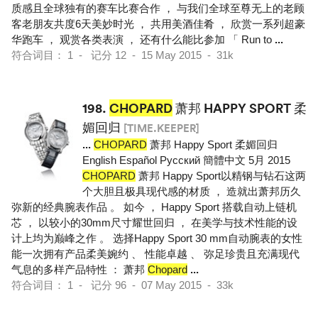
质感且全球独有的赛车比赛合作 ， 与我们全球至尊无上的老顾
客老朋友共度6天美妙时光 ， 共用美酒佳肴 ， 欣赏一系列超豪
华跑车 ， 观赏各类表演 ， 还有什么能比参加 「 Run to
...
符合词目： 1 - 记分 12 - 15 May 2015 - 31k
198.
CHOPARD
萧邦 HAPPY SPORT 柔
媚回归
[TIME.KEEPER]
...
CHOPARD
萧邦 Happy Sport 柔媚回归
English Español Pусский 簡體中文 5月 2015
CHOPARD
萧邦 Happy Sport以精钢与钻石这两
个大胆且极具现代感的材质 ， 造就出萧邦历久
弥新的经典腕表作品 。 如今 ， Happy Sport 搭载自动上链机
芯 ， 以较小的30mm尺寸耀世回归 ， 在美学与技术性能的设
计上均为巅峰之作 。 选择Happy Sport 30 mm自动腕表的女性
能一次拥有产品柔美婉约 、 性能卓越 、 弥足珍贵且充满现代
气息的多样产品特性 ： 萧邦
Chopard
...
符合词目： 1 - 记分 96 - 07 May 2015 - 33k