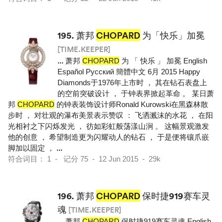
195.
萧邦
CHOPARD
为「快乐」加冕
[TIME.KEEPER]
...
萧邦
CHOPARD
为 「 快乐 」 加冕 English
Español Pусский 簡體中文 6月 2015 Happy
Diamonds于1976年上市时 ， 其在钻石表盘上
的空前突破设计 ， 于钟表界掀起革命 。 某日萧
邦
CHOPARD
的钟表装饰设计师Ronald Kurowski在黑森林散
步时 ， 对壮观的瀑布美景表示赞叹 ： 飞洒溅沫的水花 ， 在阳
光相衬之下闪烁发光 ， 彷如彩虹般荡漾山涧 。 这幅景观激发
他的创意 ， 希望制造更为闪耀动人的钻石 ， 于是便将镶爪嵌
脚加以固定 ，
...
符合词目： 1 - 记分 75 - 12 Jun 2015 - 29k
196.
萧邦
CHOPARD
保时捷919赛车灵
魂
[TIME.KEEPER]
...
萧邦
CHOPARD
保时捷919赛车灵魂 English