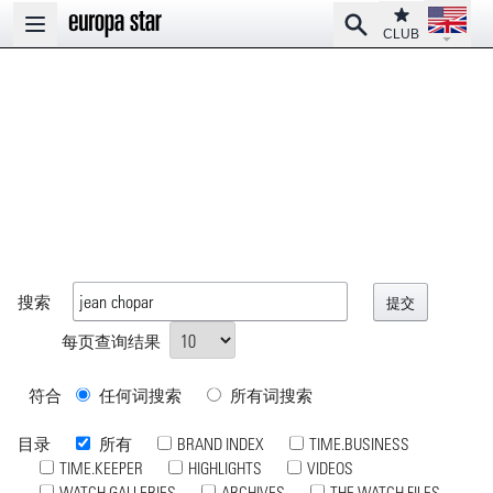
Open la
Club
Search
Open main menu
CLUB
搜索
每页查询结果
符合
任何词搜索
所有词搜索
目录
所有
BRAND INDEX
TIME.BUSINESS
TIME.KEEPER
HIGHLIGHTS
VIDEOS
WATCH GALLERIES
ARCHIVES
THE WATCH FILES