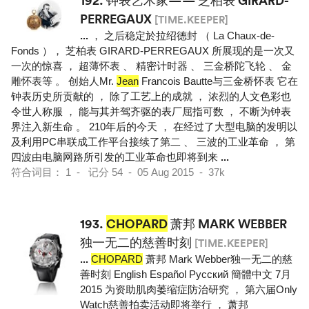
192.
钟表艺术家—— 芝柏表 GIRARD-
PERREGAUX
[TIME.KEEPER]
...
， 之后稳定於拉绍德封 （ La Chaux-de-
Fonds ）， 芝柏表 GIRARD-PERREGAUX 所展现的是一次又
一次的惊喜 ， 超薄怀表 、 精密计时器 、 三金桥陀飞轮 、 金
雕怀表等 。 创始人Mr.
Jean
Francois Bautte与三金桥怀表 它在
钟表历史所贡献的 ， 除了工艺上的成就 ， 浓烈的人文色彩也
令世人称服 ， 能与其并驾齐驱的表厂屈指可数 ， 不断为钟表
界注入新生命 。 210年后的今天 ， 在经过了大型电脑的发明以
及利用PC串联成工作平台接续了第二 、 三波的工业革命 ， 第
四波由电脑网路所引发的工业革命也即将到来
...
符合词目： 1 - 记分 54 - 05 Aug 2015 - 37k
193.
CHOPARD
萧邦 MARK WEBBER
独一无二的慈善时刻
[TIME.KEEPER]
...
CHOPARD
萧邦 Mark Webber独一无二的慈
善时刻 English Español Pусский 簡體中文 7月
2015 为资助肌肉萎缩症防治研究 ， 第六届Only
Watch慈善拍卖活动即将举行 ， 萧邦