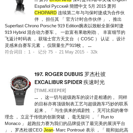
Español Pусский 簡體中文 5月 2015 萧邦
CHOPARD
连续第二年与与保时捷成为合作伙
伴 ， 担任其 「 官方计时合作伙伴 」， 推出
Superfast Chrono Porsche 919 Edition腕表以致献全新保时捷
919 Hybrid 混合动力赛车 。 一款富有果敢刚劲 、 丰富细节的
飞返计时码表 ， 获瑞士官方天文台 （ COSC ） 认证 ， 设计
灵感来自赛车元素 ， 仅限量生产919枚 。
...
符合词目： 1 - 记分 75 - 21 May 2015 - 32k
197.
ROGER DUBUIS 罗杰杜彼
EXCALIBUR SPIDER 疾速时光
[TIME.KEEPER]
...
， 这一切与超级跑车的设计是相通的 。 同样
的目标亦将顶级制表工艺与超级跑车巧妙的联系
起来 。「 与生俱来的戏剧性 ， 无可比拟的奢华
理念 ， 立足于传统的创新突破 ， 毫无疑问 ，「 Run to
Monaco 」 超跑拉力赛为我们的品牌提供了最完美的展演平台
」， 罗杰杜彼CEO
Jean
- Marc Pontroué 表示 ，「 能和如此高