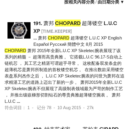
按相关内容分类
/
由日期分类 ▼
191.
萧邦
CHOPARD
超薄镂空 L.U.C
XP
[TIME.KEEPER]
...
萧邦
CHOPARD
超薄镂空 L.U.C XP English
Español Pусский 簡體中文 8月 2015
CHOPARD
萧邦 2015年全新L.U.C XP Skeletec腕表展现了该
系列的精髓 － 超薄而高贵典雅 。 它搭载L.U.C 96.17-S自动上
链机芯 ， 其工艺之精湛可谓超乎寻常 。 这枚配备双发条盒的
超薄机芯是萧邦所制造的首枚镂空机芯 。 在推出数款采用镂空
表盘系列杰作之后 ， L.U.C XP Skeletec腕表的问世为萧邦在追
求精湛工艺的道路上迈出了新的一步 。 萧邦2015年全新L.U.C
XP Skeletec腕表不但展现了高级制表领域最为严苛的制作工艺
， 并推出镶嵌梯形切割钻石的尊贵典雅超薄镂空腕表 。 萧邦
L.U.C
...
符合词目： 1 - 记分 78 - 10 Aug 2015 - 27k