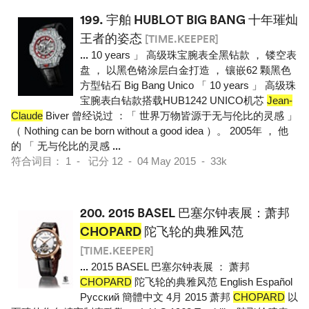
199.
宇舶 HUBLOT BIG BANG 十年璀灿
王者的姿态
[TIME.KEEPER]
...
10 years 」 高级珠宝腕表全黑钻款 ， 镂空表
盘 ， 以黑色铬涂层白金打造 ， 镶嵌62 颗黑色
方型钻石 Big Bang Unico 「 10 years 」 高级珠
宝腕表白钻款搭载HUB1242 UNICO机芯
Jean-
Claude
Biver 曾经说过 ：「 世界万物皆源于无与伦比的灵感 」
（ Nothing can be born without a good idea ）。 2005年 ， 他
的 「 无与伦比的灵感
...
符合词目： 1 - 记分 12 - 04 May 2015 - 33k
200.
2015 BASEL 巴塞尔钟表展：萧邦
CHOPARD
陀飞轮的典雅风范
[TIME.KEEPER]
...
2015 BASEL 巴塞尔钟表展 ： 萧邦
CHOPARD
陀飞轮的典雅风范 English Español
Pусский 簡體中文 4月 2015 萧邦
CHOPARD
以