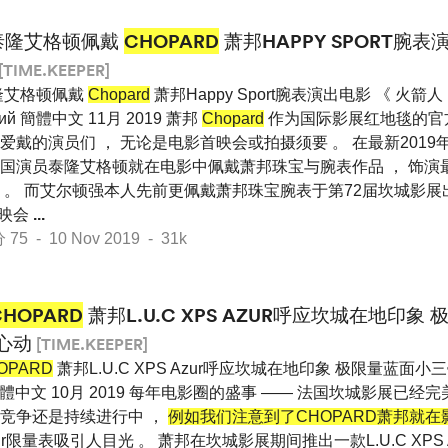
泰隆艾格顿佩戴
CHOPARD
萧邦HAPPY SPORT腕
[TIME.KEEPER]
隆艾格顿佩戴
Chopard
萧邦Happy Sport腕表演出电影 《 火箭人 》 E
кий 簡體中文 11月 2019 萧邦
Chopard
作为国际影展红地毯的官方
戴的演员们 ， 无论是电影首映会或拍摄须要 。 在最新2019年
， 英国演员泰隆艾格顿就在电影中佩戴萧邦珠宝与腕表作品 ， 饰
 。 而艾尔顿强本人先前更佩戴萧邦珠宝腕表于第72届坎城影展出
首映会
...
 - 10 Nov 2019 - 31k
CHOPARD
萧邦L.U.C XPS AZUR呼应坎城在地印象
心动
[TIME.KEEPER]
OPARD
萧邦L.U.C XPS Azur呼应坎城在地印象 极限量蓝面小三针
кий 簡體中文 10月 2019 每年电影圈的盛事 —— 法国坎城影展已经
竞争还是持续进行中 ，
例如我们注意到了CHOPARD萧邦就
Azur限量表吸引人目光 。 萧邦在坎城影展期间推出一款L.U.C XPS 