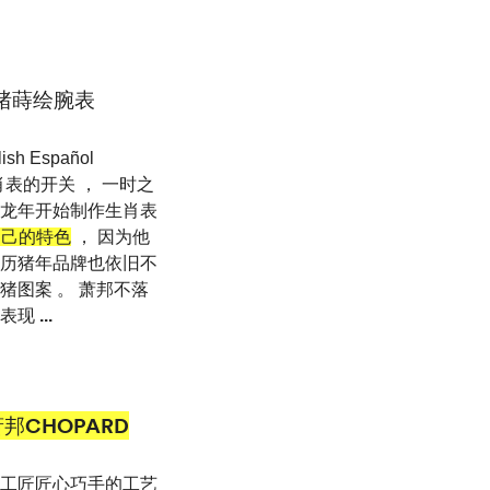
金猪蒔绘腕表
h Español
生肖表的开关 ， 一时之
从龙年开始制作生肖表
自己的特色
， 因为他
农历猪年品牌也依旧不
猪图案 。 萧邦不落
来表现
...
邦CHOPARD
邦工匠匠心巧手的工艺