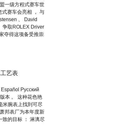
车联盟一级方程式赛车世
伍德老式赛车会亮相 ， 与
nsen 、 David
， 争取ROLEX Driver
哪位赢家夺得这项备受推崇
花工艺表
spañol Pусский
本 。 这种花色艳
35毫米腕表上找到可尽
， 萧邦表厂为本年度新
一致的目标 ： 淋漓尽