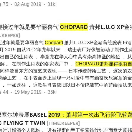
 - 02 Aug 2019 - 31k
迎接过年就是要华丽喜气
CHOPARD
萧邦L.U.C XP
.KEEPER]
接过年就是要华丽喜气
Chopard
萧邦L.U.C XP金猪蒔绘腕表 Englis
文 5月 2019 自从2012年龙年以来 ， 瑞士表厂好像被触动了制作
出自己的生肖表 ， 毕竟龙在华人心中具有崇高神圣的地位 ， 
解 。 在制作生肖表的各家表厂中 ，
CHOPARD萧邦显得很有
同样源自东方的技艺来表现 —— 日本传统莳绘工艺 ， 这次的
的莳绘工艺 ， 在手表面盘上呈现一只可爱中带有勤奋欢乐寓意的金
 ， 一如既往 ， 这款生肖表依旧以日本传统漆艺中的莳绘技法
 - 19 May 2019 - 35k
巴塞尔钟表展BASEL
2019：萧邦第一次出飞行陀飞轮萧
C FLYING T TWIN
[TIME.KEEPER]
为时计增添个人风格 。 设有视窗的手工扭索饰纹纯金面盘为萧