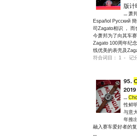
版计
...
萧
Español Pусский
司Zagato相识 
今萧邦为了向其车赛合作伙伴
Zagato 100周
线优美的表壳及Zag
符合词目： 1 - 记分 44
95.
2019
...
Cho
性鲜明的
与意大
年推出M
融入赛车爱好者的复古精神与
...