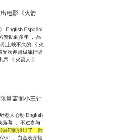
表演出电影《火箭
nglish Español
赞助商多年 ， 品
刚上映不久的 《 火
演最受欢迎超级流行唱
席 《 火箭人 》
 极限量蓝面小三针
惹人心动 English
完美落幕 ， 不过参与
在影展期间推出了一款
Azur ， 白金表壳搭