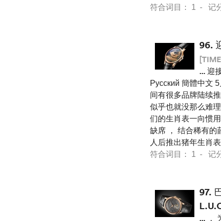
符合词目： 1 - 记分 75
96.
[TIME
...
迎
Pусский 簡體中
间有很多品牌陆续推
似乎也就没那么难理
们的生肖表一向惯用
缺席 ， 结合稀有
人后推出猪年生肖表
符合词目： 1 - 记分 44
97.
L.U.
...
， 