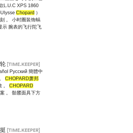
.C XPS 1860
lysse
Chopard
）
刻 。 小时圈装饰蜗
显示 腕表的飞行陀飞
飞轮
[TIME.KEEPER]
ñol Pусский 簡體中
 。
CHOPARD萧邦
致敬 。
CHOPARD
图案 。 骷髅面具下方
相挺
[TIME.KEEPER]