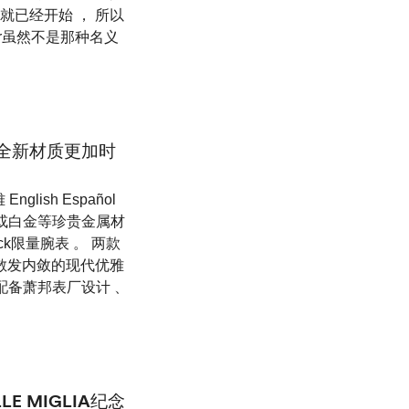
就已经开始 ， 所以
ur虽然不是那种名义
K换上全新材质更加时
glish Español
金或白金等珍贵金属材
back限量腕表 。 两款
 散发内敛的现代优雅
时码表配备萧邦表厂设计 、
E MIGLIA纪念