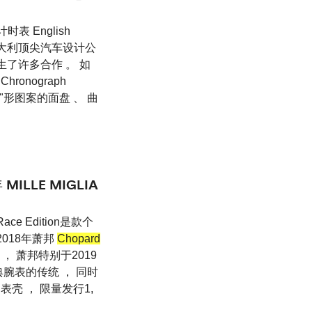
时表 English
与义大利顶尖汽车设计公
生了许多合作 。 如
ronograph
 "形图案的面盘 、 曲
ILLE MIGLIA
Race Edition是款个
在2018年萧邦
Chopard
 ， 萧邦特别于2019
设计经典腕表的传统 ， 同时
锈钢表壳 ， 限量发行1,