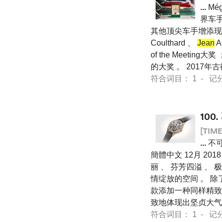
...
Mé
界车手
其他顶尖车手增添现场熠熠星
Coulthard 、
Jean
A
of the Meet
的大奖 。 2017
符合词目： 1 - 记分 12
100.
[TIME
...
不可
簡體中文 12月 201
丽 、 芬芳四溢 、
情绽放的空间 。 除
款添加一种同样精致细
致地体现出坚贞大气
符合词目： 1 - 记分 75