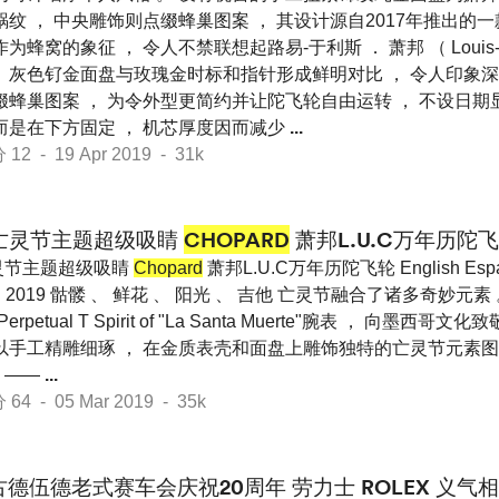
纹 ， 中央雕饰则点缀蜂巢图案 ， 其设计源自2017年推出的一款L.U
为蜂窝的象征 ， 令人不禁联想起路易-于利斯 ． 萧邦 （ Louis-U
。 灰色钌金面盘与玫瑰金时标和指针形成鲜明对比 ， 令人印象深
缀蜂巢图案 ， 为令外型更简约并让陀飞轮自由运转 ， 不设日期
 而是在下方固定 ， 机芯厚度因而减少
...
 - 19 Apr 2019 - 31k
亡灵节主题超级吸睛
CHOPARD
萧邦L.U.C万年历陀
灵节主题超级吸睛
Chopard
萧邦L.U.C万年历陀飞轮 English Espa
月 2019 骷髅 、 鲜花 、 阳光 、 吉他 亡灵节融合了诸多奇妙元素
Perpetual T Spirit of "La Santa Muerte"腕表 ， 向墨西哥文化
e的工匠以手工精雕细琢 ， 在金质表壳和面盘上雕饰独特的亡灵节元素
 ——
...
 - 05 Mar 2019 - 35k
古德伍德老式赛车会庆祝20周年 劳力士 ROLEX 义气