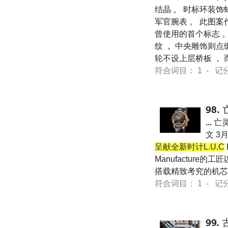
结晶 。 时标环装饰蜗
军官腕表 。 此图案作
曾使用的首个标志 
纹 ， 中央雕饰则点
轮不设上层桥板 ，
符合词目： 1 - 记分 12
98.
...
亡
文 3
呈献全新时计L.U.C
Manufactur
搭载精致考究的机芯
符合词目： 1 - 记分 64
99.