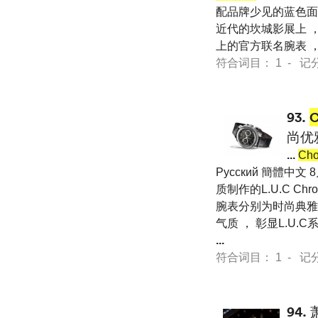
配品牌少见的蓝色面盘
近代的坎城影展上 ，
上的官方联名腕表 
符合词目： 1 - 记分 44
93.
尚优
...
Cho
Pусский 簡體中文 
质制作的L.U.C Chr
腕表分别为时尚典雅
气质 ， 彰显L.U.C
...
符合词目： 1 - 记分 75
94.