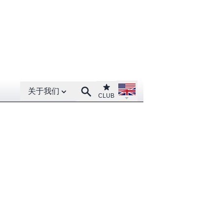
Open About menu
Open language menu
Club
Search
关于我们
CLUB