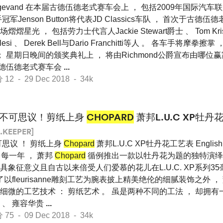
gevand 在本届古德伍德老式赛车会上 ， 包括2009年国际汽
冠军Jenson Button将代表JD Classics车队 ， 首次于古德
光 ， 包括劳力士代言人Jackie Stewart爵士 、 Tom Kriste
lesi 、 Derek Bell与Dario Franchitti等人 。 各车手将摩拳擦掌 
ing大奖 ； 星期日晚间的颁奖典礼上 ， 将由Richmond公爵宣布由
年古德伍德老式赛车会
...
 - 29 Dec 2018 - 34k
不可思议！剪纸上身
CHOPARD
萧邦L.U.C XP牡丹
.KEEPER]
思议 ！ 剪纸上身
Chopard
萧邦L.U.C XP牡丹花工艺表 English E
8 每一年 ， 萧邦
Chopard
循例推出一款以牡丹花为题的独特演绎版
 极具象征意义且自古以来倍受人们爱慕的花儿在L.U.C. XP系列
了以fleurisanne雕刻工艺为腕表披上精美绝伦的细腻装饰之外 
微的工艺技术 ： 剪纸艺术 。 虽是两种不同的工法 ， 却拥有
 、 雍容华贵
...
 - 09 Dec 2018 - 34k