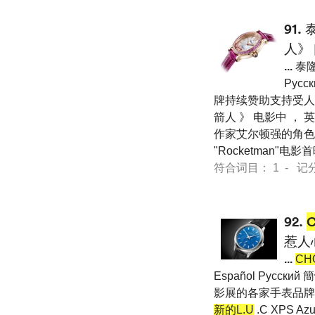
91.
人》
...
泰
Pусс
牌持续赞助支持受人爱
箭人 》 电影中 
作家艾尔顿强的角色
"Rocketman"电影
符合词目： 1 - 记分 75
92.
惹人
...
CH
Español Pусс
影展的各家手表品牌
新的L.U
.C XPS 