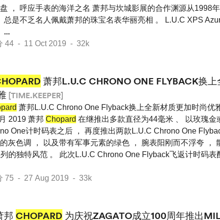
 ， 呼应手表的海洋之名 萧邦与坎城影展的合作渊源从1998年
 总是不乏名人佩戴萧邦的珠宝名表华丽亮相 。 L.U.C XPS Az
，
...
 - 11 Oct 2019 - 32k
CHOPARD
萧邦L.U.C CHRONO ONE FLYBAC
雅
[TIME.KEEPER]
pard
萧邦L.U.C Chrono One Flyback换上全新材质更加时尚优雅 En
8月 2019 萧邦
Chopard
在继推出多款直径为44毫米 、 以玫瑰
ono One计时码表之后 ， 再度推出两款L.U.C Chrono One Fly
的灰色调 ， 以及带有军事元素的绿色 ， 腕表阳刚而不浮夸 ，
系列的独特风范 。 此次L.U.C Chrono One Flyback飞返计
 - 27 Aug 2019 - 33k
萧邦
CHOPARD
为庆祝ZAGATO成立100周年推出MILL