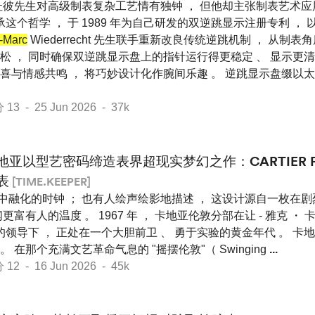
杜彼先生对高级制表复杂工艺情有独钟 ， 但他却主张制表艺术
承这个哲学 ， 于 1989 年为自己研发的双逆跳显示注册专利 ，
-Marc
Wiederrecht 先生联手重新改良传统逆跳机制 ， 从制
 ， 同时确保双逆跳显示盘上的指针运行得更稳定 、 显示更清晰
喜与情感共鸣 ， 将巧妙设计化作腕间乐趣 。 逆跳显示盘缀以
 - 25 Jun 2026 - 37k
地亚以型艺密码缔造表界超现实梦幻之作：CARTIER PRI
表
[TIME.KEEPER]
 中融化的时钟 ； 也有人绘声绘影地描述 ， 这设计源自一枚在
富有人的温度 。 1967 年 ， 卡地亚伦敦分部在让 - 雅克 ・ 
r ） 的领导下 ， 正处在一个大胆前卫 、 勇于实验的黄金年代 。 
 。 在那个充满文艺革命气息的 "摇摆伦敦"（ Swinging
...
 - 16 Jun 2026 - 45k