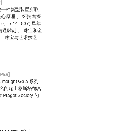
]
铃被一种新型装置所取
心原理 。 怀揣着探
te, 1772-1837) 早年
通雕刻 、 珠宝和金
 、 珠宝与艺术技艺
PER]
light Gala 系列
并于著名的瑞士格斯塔德宫
aget Society 的