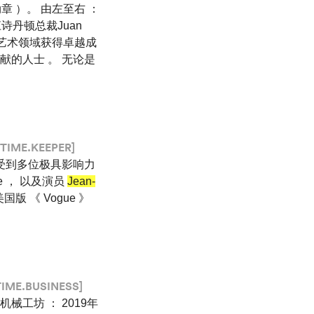
文学骑士勋章 ）。 由左至右 ：
ntin江诗丹顿总裁Juan
在文学艺术领域获得卓越成
献的人士 。 无论是
TIME.KEEPER]
它也受到多位极具影响力
ie ， 以及演员
Jean-
版 《 Vogue 》
TIME.BUSINESS]
械工坊 ： 2019年