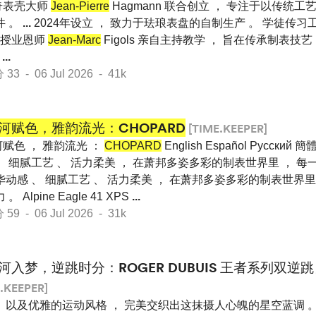
奇表壳大师
Jean-Pierre
Hagmann 联合创立 ， 专注于以传统工
件 。
...
2024年设立 ， 致力于珐琅表盘的自制生产 。 学徒传习工坊 
时的授业恩师
Jean-Marc
Figols 亲自主持教学 ， 旨在传承制表技
s
...
 - 06 Jul 2026 - 41k
河赋色，雅韵流光：CHOPARD
[TIME.KEEPER]
赋色 ， 雅韵流光 ：
CHOPARD
English Español Pусский
、 细腻工艺 、 活力柔美 ， 在萧邦多姿多彩的制表世界里 ， 每
华动感 、 细腻工艺 、 活力柔美 ， 在萧邦多姿多彩的制表世界里
Alpine Eagle 41 XPS
...
 - 06 Jul 2026 - 31k
河入梦，逆跳时分：ROGER DUBUIS 王者系列双逆
.KEEPER]
 以及优雅的运动风格 ， 完美交织出这抹摄人心魄的星空蓝调 