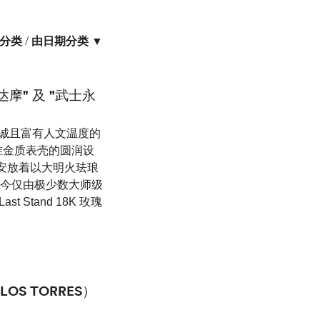
分类
/
由日期分类 ▼
达摩" 及 "武士永
 真诚且富有人文温度的
准金质表壳的圆润设
里安放着以大明火珐琅
如今仅由极少数大师级
st Stand 18K 玫瑰
OS TORRES）