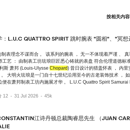
按相关内容
.U.C QUATTRO SPIRIT 跳时腕表 "圆相"、"冥想
 系列的制表理念不谋而合 。 该系列的腕表 ， 无一不体现着严谨 、
大师工艺 ： 由制表工坊珐琅巨匠悉心铸就的表盘 符合伦理道德标
 萧邦 (Louis-Ulysse
Chopard
) 昔日设计的猎盖怀表 ， 内
 。 大明火珐琅是一门自十七世纪沿用至今的古老装饰技术 ， 
邦制表工坊内施展才华 。 L.U.C Quattro Spirit Samurai La
 - 31 Jul 2026 - 45k
 CONSTANTIN江诗丹顿总裁陶睿思先生 （JUAN CARL
LIE