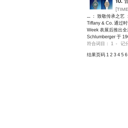
10.
[TIME
...
： 致敬传承之艺 ： TI
Tiffany & Co
Week 表展后推出
Schlumberger 
符合词目： 1 - 记分 14
结果页码 1
2
3
4
5
6