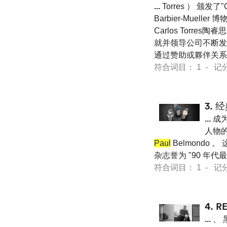
...
Torres ） 颁发了"C
Barbier-Mueller
Carlos Torre
就并领导公司不断发
通过赞助或夥伴关系
符合词目： 1 - 记分 16
3.
经
...
成为
人物的青
Paul
Belmondo
杂志誉为 "90 年代最
符合词目： 1 - 记分 12
4.
R
...
、 