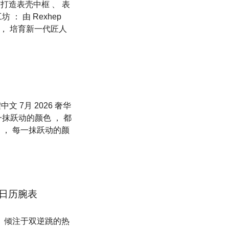
艺打造表壳中框 、 表
： 由 Rexhep
艺 ， 培育新一代匠人
 簡體中文 7月 2026 奢华
一抹跃动的颜色 ， 都
 ， 每一抹跃动的颜
跳日历腕表
。 倾注于双逆跳的热