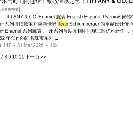
音乐与时间的连结：致敬传承之艺：TIFFANY & CO. E
.KEEPER]
FFANY & CO. Enamel 腕表 English Español Pусский 簡體
. 通过时计系列持续致敬并重新诠释
Jean
Schlumberger 的卓越设计传承 
全新 Enamel 系列腕表 。 此系列首度亮相即呈现三款优雅新作 ，
于 1962 年创作的同名珠宝系列
...
7 - 31 Mar 2026 - 40k
7
8
9
10
11
下一页 >>