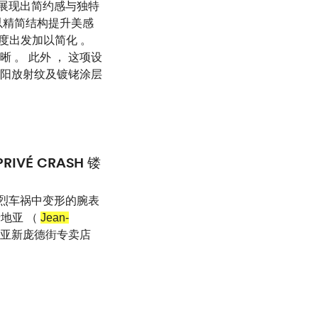
应展现出简约感与独特
 以精简结构提升美感
表角度出发加以简化 。
 。 此外 ， 这项设
太阳放射纹及镀铑涂层
VÉ CRASH 镂
剧烈车祸中变形的腕表
卡地亚 （
Jean-
卡地亚新庞德街专卖店