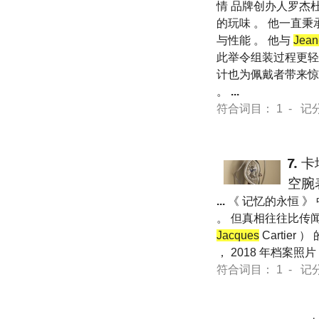
情 品牌创办人罗杰
的玩味 。 他一直秉
与性能 。 他与
Jean
此举令组装过程更轻松
计也为佩戴者带来惊
。
...
符合词目： 1 - 记分 13
7.
卡
空腕
...
《 记忆的永恒 》
。 但真相往往比传闻更
Jacques
Cartie
， 2018 年档案照片
符合词目： 1 - 记分 12