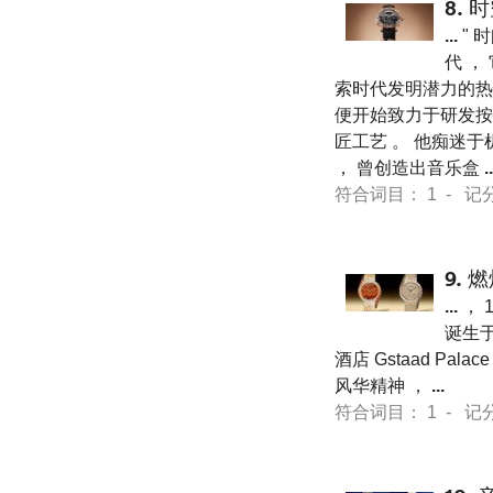
8.
时
...
" 
代 ，
索时代发明潜力的热忱 
便开始致力于研发按
匠工艺 。 他痴迷于
， 曾创造出音乐盒
..
符合词目： 1 - 记分 13
9.
燃
...
， 1
诞生于
酒店 Gstaad Palac
风华精神 ，
...
符合词目： 1 - 记分 13