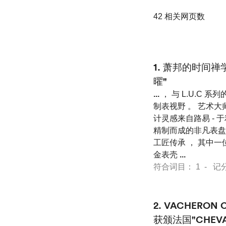
42 相关网页数
1.
萧邦的时间禅学：L
曜"
...
， 与 L.U.C
制表视野 。 艺术
计灵感来自路易 - 于利斯
精制而成的非凡表盘
工匠传承 ， 其中一位便在萧
金表壳
...
符合词目： 1 - 记分 12
2.
VACHERON
获颁法国"CHEVA