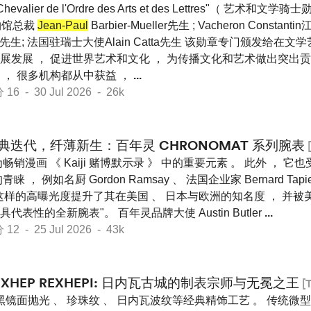
hevalier de l'Ordre des Arts et des Lettres"（ 艺术和
 博物馆总裁
Jean-Paul
Barbier-Mueller先生 ; Vacheron Consta
s陶睿思先生; 法国驻瑞士大使Alain Catta先生 该勋章专门颁发给
展发展 ， 促进世界艺术和文化 ， 为传播文化和艺术做出突出贡
 ， 很多机构都从中获益 ，
...
 - 30 Jul 2026 - 26k
典迭代，纤薄新生：百年灵 CHRONOMAT 系列腕表
[
畅销漫画 《 Kaiji 赌博默示录 》 中的重要元素 。 此外 ， 
睐 ， 例如名厨 Gordon Ramsay 、 法国企业家 Bernard Tap
 。 这样的高曝光度提升了其在美国 、 日本与欧洲的知名度 ， 并被美国
具代表性的全新腕表"。 百年灵品牌大使 Austin Butler
...
 - 25 Jul 2026 - 43k
EXHEP REXHEPI: 日内瓦古城的制表宗师与无冕之王
[
黑镜面抛光 、 珍珠纹 、 日内瓦波纹等经典精饰工艺 。 传统微型机