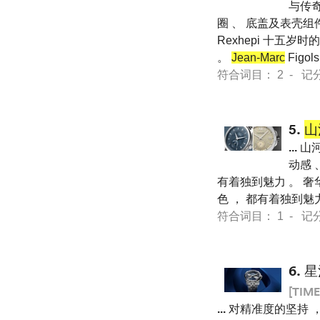
与传
圈 、 底盖及表壳组
Rexhepi 十五岁
。
Jean-Marc
Figol
符合词目： 2 - 记分 33
5.
山
...
山河
动感 
有着独到魅力 。 奢
色 ， 都有着独到魅力 。 
符合词目： 1 - 记分 59
6.
星
[TIME
...
对精准度的坚持 ，