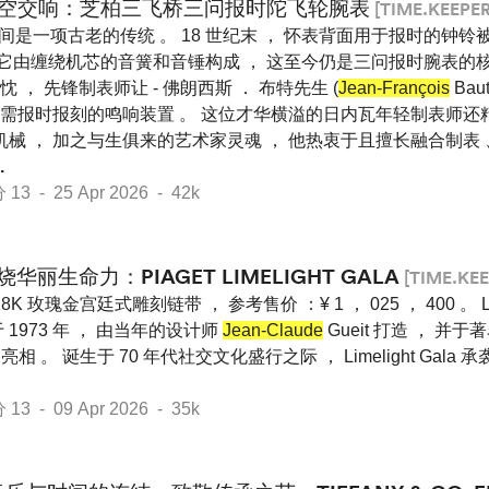
空交响：芝柏三飞桥三问报时陀飞轮腕表
[TIME.KEEPER
时间是一项古老的传统 。 18 世纪末 ， 怀表背面用于报时的钟
 它由缠绕机芯的音簧和音锤构成 ， 这至今仍是三问报时腕表的核
， 先锋制表师让 - 佛朗西斯 ． 布特先生 (
Jean-François
Baut
需报时报刻的鸣响装置 。 这位才华横溢的日内瓦年轻制表师还精
机械 ， 加之与生俱来的艺术家灵魂 ， 他热衷于且擅长融合制表
.
 - 25 Apr 2026 - 42k
烧华丽生命力：PIAGET LIMELIGHT GALA
[TIME.KEE
8K 玫瑰金宫廷式雕刻链带 ， 参考售价 ：¥ 1 ， 025 ， 400 。 Lime
 1973 年 ， 由当年的设计师
Jean-Claude
Gueit 打造 ， 
e 亮相 。 诞生于 70 年代社交文化盛行之际 ， Limelight Gala 承袭 Pi
 - 09 Apr 2026 - 35k