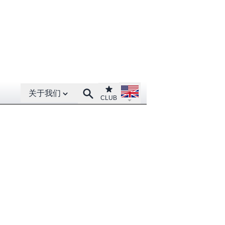
Open About menu
Open language menu
Club
Search
关于我们
CLUB