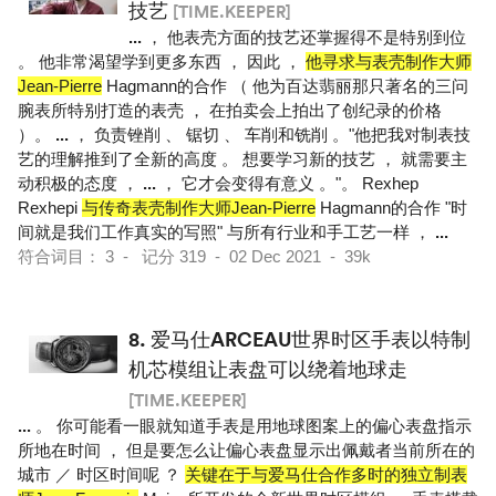
技艺
[TIME.KEEPER]
...
， 他表壳方面的技艺还掌握得不是特别到位
。 他非常渴望学到更多东西 ， 因此 ，
他寻求与表壳制作大师
Jean-Pierre
Hagmann的合作 （ 他为百达翡丽那只著名的三问
腕表所特别打造的表壳 ， 在拍卖会上拍出了创纪录的价格
）。
...
， 负责锉削 、 锯切 、 车削和铣削 。"他把我对制表技
艺的理解推到了全新的高度 。 想要学习新的技艺 ， 就需要主
动积极的态度 ，
...
， 它才会变得有意义 。"。 Rexhep
Rexhepi
与传奇表壳制作大师Jean-Pierre
Hagmann的合作 "时
间就是我们工作真实的写照" 与所有行业和手工艺一样 ，
...
符合词目： 3 - 记分 319 - 02 Dec 2021 - 39k
8.
爱马仕ARCEAU世界时区手表以特制
机芯模组让表盘可以绕着地球走
[TIME.KEEPER]
...
。 你可能看一眼就知道手表是用地球图案上的偏心表盘指示
所地在时间 ， 但是要怎么让偏心表盘显示出佩戴者当前所在的
城市 ／ 时区时间呢 ？
关键在于与爱马仕合作多时的独立制表