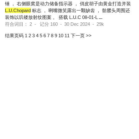
锤 ， 右侧眼窝是动力储备指示器 ， 俏皮胡子由黄金打造并装
L.U.Chopard
标志 ， 咧嘴微笑露出一颗缺齿 ， 骷髅头周围还
装饰以玑镂放射纹图案 。 搭载 L.U.C 08-01-L
...
符合词目： 2 - 记分 160 - 30 Dec 2024 - 29k
结果页码 1
2
3
4
5
6
7
8
9
10
11
下一页 >>