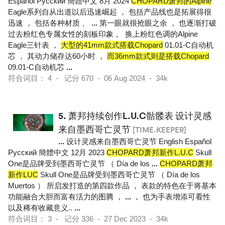
Español Pусский 簡體中文 8月 2024
CHOPARD萧邦的Alpine
Eagle系列自从出道以后迅速崛起 ， 包括产品线也是拓展得很
迅速 ， 包括各种材质 、
...
第一眼就很抢眼之余 ， 也逐渐打破
过去粉红色专属女性的刻板印象 。 换上粉红色调的Alpine
Eagle三针表 ，
大型的41mm款式搭载Chopard
01.01-C自动机
芯 ， 其动力储存达60小时 ，
而36mm款式则是搭载Chopard
09.01-C自动机芯
...
符合词目： 4 - 记分 670 - 06 Aug 2024 - 34k
5.
萧邦持续创作L.U.C骷髅表 设计灵感
来自墨西哥亡灵节
[TIME.KEEPER]
...
设计灵感来自墨西哥亡灵节 English Español
Pусский 簡體中文 12月 2023
CHOPARD萧邦新作L.U.C
Skull
One是品牌受到墨西哥亡灵节 （ Día de los
...
CHOPARD萧邦
新作LUC
Skull One是品牌受到墨西哥亡灵节 （ Día de los
Muertos ） 所启发打造的第四款作品 ， 表款的特色在于将基本
功能融合大胆而富有活力的图腾 ，
...
， 也为手表增添可看性
以及稀有收藏意义..
...
符合词目： 3 - 记分 336 - 27 Dec 2023 - 34k