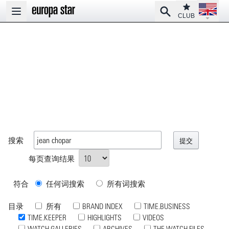
Open la
Club
Search
Open main menu
CLUB
搜索
每页查询结果
符合
任何词搜索
所有词搜索
目录
所有
BRAND INDEX
TIME.BUSINESS
TIME.KEEPER
HIGHLIGHTS
VIDEOS
WATCH GALLERIES
ARCHIVES
THE WATCH FILES