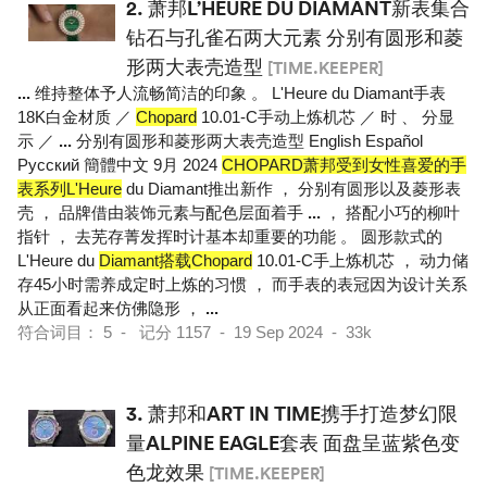
2.
萧邦L’HEURE DU DIAMANT新表集合
钻石与孔雀石两大元素 分别有圆形和菱
形两大表壳造型
[TIME.KEEPER]
...
维持整体予人流畅简洁的印象 。 L'Heure du Diamant手表
18K白金材质 ／
Chopard
10.01-C手动上炼机芯 ／ 时 、 分显
示 ／
...
分别有圆形和菱形两大表壳造型 English Español
Pусский 簡體中文 9月 2024
CHOPARD萧邦受到女性喜爱的手
表系列L'Heure
du Diamant推出新作 ， 分别有圆形以及菱形表
壳 ， 品牌借由装饰元素与配色层面着手
...
， 搭配小巧的柳叶
指针 ， 去芜存菁发挥时计基本却重要的功能 。 圆形款式的
L'Heure du
Diamant搭载Chopard
10.01-C手上炼机芯 ， 动力储
存45小时需养成定时上炼的习惯 ， 而手表的表冠因为设计关系
从正面看起来仿佛隐形 ，
...
符合词目： 5 - 记分 1157 - 19 Sep 2024 - 33k
3.
萧邦和ART IN TIME携手打造梦幻限
量ALPINE EAGLE套表 面盘呈蓝紫色变
色龙效果
[TIME.KEEPER]