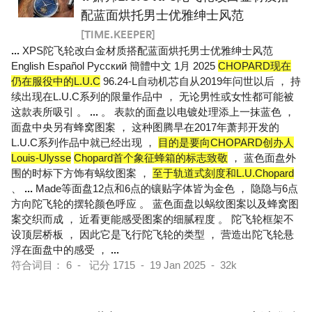
配蓝面烘托男士优雅绅士风范
[TIME.KEEPER]
...
XPS陀飞轮改白金材质搭配蓝面烘托男士优雅绅士风范
English Español Pусский 簡體中文 1月 2025
CHOPARD现在
仍在服役中的L.U.C
96.24-L自动机芯自从2019年问世以后 ， 持
续出现在L.U.C系列的限量作品中 ， 无论男性或女性都可能被
这款表所吸引 。
...
。 表款的面盘以电镀处理添上一抹蓝色 ，
面盘中央另有蜂窝图案 ， 这种图腾早在2017年萧邦开发的
L.U.C系列作品中就已经出现 ，
目的是要向CHOPARD创办人
Louis-Ulysse
Chopard首个象征蜂箱的标志致敬
， 蓝色面盘外
围的时标下方饰有蜗纹图案 ，
至于轨道式刻度和L.U.Chopard
、
...
Made等面盘12点和6点的镶贴字体皆为金色 ， 隐隐与6点
方向陀飞轮的摆轮颜色呼应 。 蓝色面盘以蜗纹图案以及蜂窝图
案交织而成 ， 近看更能感受图案的细腻程度 。 陀飞轮框架不
设顶层桥板 ， 因此它是飞行陀飞轮的类型 ， 营造出陀飞轮悬
浮在面盘中的感受 ，
...
符合词目： 6 - 记分 1715 - 19 Jan 2025 - 32k