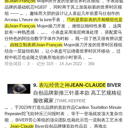
师Jean-François
Mojon所开发的全新世界时区模组 ， 手表搭载
品牌的基础机芯H1837 ， 同时再于其上加装崭新的世界时区模
组 ——
...
， 趣味而大胆的设计让人喜起几年前爱马仕创作的
Arceau L'heure de la lune手表 ，
巧的是那款表的月相模组也是
由Jean-François
Mojon操刀开发 ， 难怪以独特性来看 ， 这两
款有一种熟悉感 ，
...
。 小表盘采用渐层烤漆处理 ， 搭配爱马
仕特色的阿拉伯数字字体作为时标 ， 既一目了然又很有辨识度
。
由独立制表师Jean-François
Mojon操刀开发的世界时区模组
结合一层旋转机制 ， 让小表盘可以绕着世界时区环移动 ， 过
程中机芯也会随之切换所地在的小时资讯 。
...
符合词目： 3 - 记分 319 - 14 Jun 2022 - 36k
9.
表坛经营之神JEAN-CLAUDE
BIVER
自创品牌新推三针基本款 高工艺规格征
服收藏家
[TIME.KEEPER]
...
， 于2023年打造出品牌的首款作品Carillon Tourbillon Minute
Repeater陀飞轮钟乐三问报时表 ， 等于一登场就攻顶大复杂功
能 ， BIVER苦心筹组的顶尖团队也藉此示范一流制表工艺水准
。
Jean-Claude
Biver自创品牌继首款作品后 ， 再推出