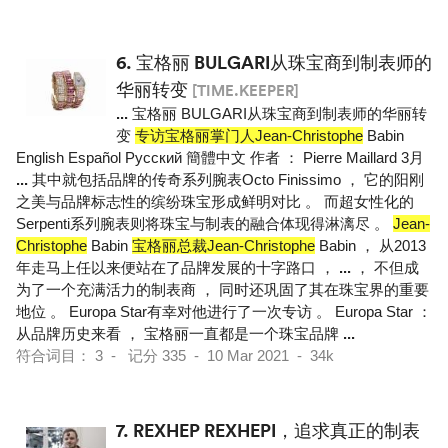
6.
宝格丽 BULGARI从珠宝商到制表师的
华丽转变
[TIME.KEEPER]
...
宝格丽 BULGARI从珠宝商到制表师的华丽转
变
专访宝格丽掌门人Jean-Christophe
Babin
English Español Pусский 簡體中文 作者 ： Pierre Maillard 3月
...
其中就包括品牌的传奇系列腕表Octo Finissimo ， 它的阳刚
之美与品牌标志性的缤纷珠宝形成鲜明对比 。 而超女性化的
Serpenti系列腕表则将珠宝与制表的融合体现得淋漓尽 。
Jean-
Christophe
Babin
宝格丽总裁Jean-Christophe
Babin ， 从2013
年走马上任以来便站在了品牌发展的十字路口 ，
...
， 不但成
为了一个充满活力的制表商 ， 同时还巩固了其在珠宝界的重要
地位 。 Europa Star有幸对他进行了一次专访 。 Europa Star ：
从品牌历史来看 ， 宝格丽一直都是一个珠宝品牌
...
符合词目： 3 - 记分 335 - 10 Mar 2021 - 34k
7.
REXHEP REXHEPI，追求真正的制表