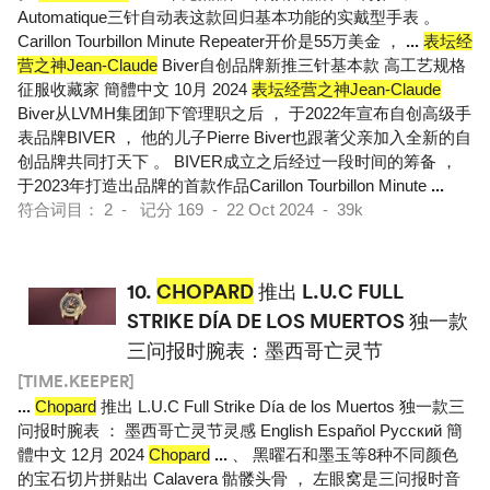
Automatique三针自动表这款回归基本功能的实戴型手表 。
Carillon Tourbillon Minute Repeater开价是55万美金 ，
...
表坛经
营之神Jean-Claude
Biver自创品牌新推三针基本款 高工艺规格
征服收藏家 簡體中文 10月 2024
表坛经营之神Jean-Claude
Biver从LVMH集团卸下管理职之后 ， 于2022年宣布自创高级手
表品牌BIVER ， 他的儿子Pierre Biver也跟著父亲加入全新的自
创品牌共同打天下 。 BIVER成立之后经过一段时间的筹备 ，
于2023年打造出品牌的首款作品Carillon Tourbillon Minute
...
符合词目： 2 - 记分 169 - 22 Oct 2024 - 39k
10.
CHOPARD
推出 L.U.C FULL
STRIKE DÍA DE LOS MUERTOS 独一款
三问报时腕表：墨西哥亡灵节
[TIME.KEEPER]
...
Chopard
推出 L.U.C Full Strike Día de los Muertos 独一款三
问报时腕表 ： 墨西哥亡灵节灵感 English Español Pусский 簡
體中文 12月 2024
Chopard
...
、 黑曜石和墨玉等8种不同颜色
的宝石切片拼贴出 Calavera 骷髅头骨 ， 左眼窝是三问报时音