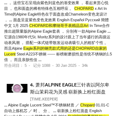
...
， 这些宝石呈现由紫色到蓝色的渐变效果 ， 看起来赏心悦
目 ， 也和面盘的稀有特殊色互相呼应 。
CHOPARD
x Art In
Time的Alpine Eagle特色在于面盘改成Chameleon变色龙设计
，
...
面盘呈蓝紫色变色龙效果 English Español Pусский 簡體
中文 1月 2025
CHOPARD和摩纳哥手表精品店Art
In Time合作
推出超限量版的Alpine Eagle套表 ， 分别有一款Alpine Eagle
...
它源自1980年代St. Moritz系列的设计跟上了当年盛行的高级运
动表风潮 ， 搭配一体式链带散发运动表吸引人的粗犷个性 。
而且Alpine
Eagle系列的钢壳款式用的还是CHOPARD自家的
Lucent
Steel A223不锈钢 —— 标榜耐磨损性是传统不锈钢的1.5
倍 ， 而且亲肤性佳
...
符合词目： 5 - 记分 1088 - 30 Jan 2025 - 34k
4.
萧邦ALPINE EAGLE三针表以阿尔卑
斯山茉莉花为灵感 崭新换上粉红面盘
[TIME.KEEPER]
...
Alpine Eagle Lucent Steel™不锈钢材质 ／
Chopard
01.01-C
自动上炼机芯 ／ 时 、 分 、
...
崭新换上粉红面盘 English