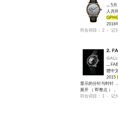
...
5月
人共同
GPH
201
符合词目： 2 - 记分 21
2.
F
GALL
...
FAB
體中文
2015
显示的分针与时针 
展开 （ 即整点 ）
符合词目： 1 - 记分 24