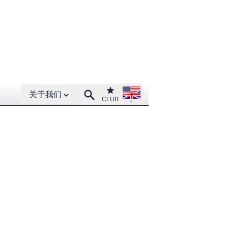
Open About menu
Open language menu
Club
Search
关于我们
CLUB