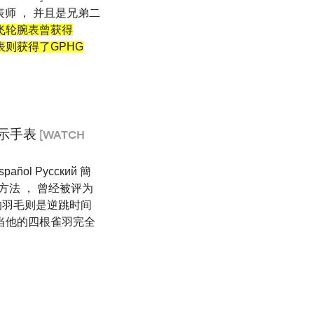
制表师 ， 并且是兄弟二
陀飞轮腕表曾获得
e腕表则获得了GPHG
显示手表
[WATCH
añol Pусский 簡
方法 ， 曾经被评为
的羽毛则是逆跳时间
 当他的四根雀羽完全