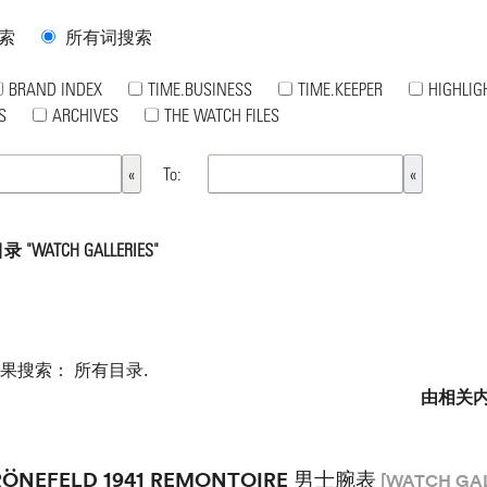
索
所有词搜索
BRAND INDEX
TIME.BUSINESS
TIME.KEEPER
HIGHLIG
S
ARCHIVES
THE WATCH FILES
To:
"WATCH GALLERIES"
如果搜索：
所有目录
.
由相关
ÖNEFELD 1941 REMONTOIRE 男士腕表
[WATCH GAL