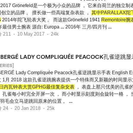
 2017 Grönefeld是一个极为小众的品牌 ， 它来自荷兰的独立
创立的品牌 。 擅长做一些高端复杂表款 ，
其中PARALLAX
G
2014年陀飞轮表大奖 。 而这款Grönefeld 1941
Remontoir
6年最佳男士腕表 源自: Europa
...
2016年 三月/四月刊
...
1 - 10 May 2017 - 24k
ABERGÉ LADY COMPLIQUÉE PEACOCK孔雀逆跳
ERIES]
ERGÉ Lady Compliquée Peacock孔雀逆跳显示手表 English Esp
 1月 2018 这款孔雀逆跳腕表提供一个特殊而又新颖的时间显示
日内瓦钟表大赏GPHG最佳复杂女表
， 表盘上那只优美的孔雀
， 孔雀每小时完全开屏一次 ， 而小时显示刻度则会旋转一格 ，
， 羽毛会立马逆跳回原来的位置 。
...
 - 20 Jan 2018 - 25k