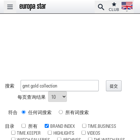
Open la
Club
Search
Open main menu
CLUB
搜索
每页查询结果
符合
任何词搜索
所有词搜索
目录
所有
BRAND INDEX
TIME.BUSINESS
TIME.KEEPER
HIGHLIGHTS
VIDEOS
WATCH GALLERIES
ARCHIVES
THE WATCH FILES