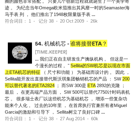
圈的颜色非常搭配 。 只要几个创新过程就就诞生了一个美学奇
迹 。 为纪念当年Omega欧米茄推出其风靡一时的Seamaster海
马手表 列 ， 他们推出了1948枚限量版手表
...
符合词目： 1 - 记分 38 - 20 Oct 2009 - 26k
54.
机械机芯 -
谁将接替ETA？
[TIME.KEEPER]
...
我们正在自主研发生产擒纵机构 。 但这是一
个漫长的过程 。"
Sellita的SW机芯是以现在市面
上ETA机芯的特征
（ 尺寸和功能 ） 为基础而设计的 。 因此 ，
Sellita能开发出直接替代斯沃琪集团畅销机芯的产品 ： SW
200
可以替代著名的ETA2824
； 而SW 300是
ETA
2892的克隆 ；
最后 ， 在更高端产品方面 ， SW 500可以替代7750计时码表机
芯 。 很多瑞士表厂以这些机芯为基础机芯 ， 增添一些复杂功
能来个人化 。 过去的10年里 ， 在首席执行官兼所有者Miguel
Garcia的激励和引导下 ， Sellita树立了良好口碑
...
符合词目： 1 - 记分 38 - 27 Aug 2014 - 60k