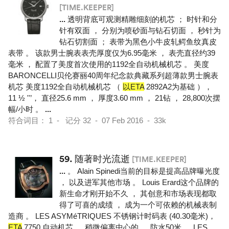
[TIME.KEEPER]
...
透明背底可观测精雕细刻的机芯 ； 时针和分
针有双面 ， 分别为喷砂面与钻石切面 ， 秒针为
钻石切割面 ； 表带为黑色小牛皮轧鳄鱼纹真皮
表带 。 该款男士腕表表壳厚度仅为6.95毫米 ， 表壳直径约39
毫米 ， 配置了美度首次使用的1192全自动机械机芯 。 美度
BARONCELLI贝伦赛丽40周年纪念款典藏系列超薄款男士腕表
机芯 美度1192全自动机械机芯 （
以ETA
2892A2为基础 ），
11 ½ ''’， 直径25.6 mm ， 厚度3.60 mm ， 21钻 ， 28,800次摆
幅/小时 。
...
符合词目： 1 - 记分 32 - 07 Feb 2016 - 33k
59.
随著时光流逝
[TIME.KEEPER]
...
。 Alain Spinedi当前的目标是提高品牌曝光度
， 以及进军其他市场 。 Louis Erard这个品牌的
新生命才刚开始不久 ， 其创意和市场表现都取
得了可喜的成绩 ， 成为一个可依赖的机械表制
造商 。 LES ASYMéTRIQUES 不锈钢计时码表 (40.30毫米)，
ETA
7750 自动机芯 。 稍微偏离中心的 ， 防水50米 。 LES