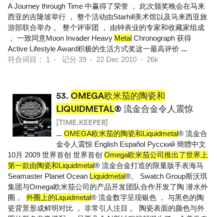
A Journey through Time 中赢得了荣誉 ， 此次颁奖晚会在马来
西亚的吉隆坡举行 ， 整个活动由Starhill美术馆以及马来西亚旅
游部联合举办 。 整个评审团 ， 由钟表业的专家和收藏家组成
， 一致同意Moon Invader Heavy
Metal
Chronograph 获得
Active Lifestyle Award积极的生活方式奖这一最高评价
...
符合词目： 1 - 记分 39 - 22 Dec 2010 - 26k
53.
OMEGA欧米茄的陶瓷和
LIQUIDMETAL
® 流金合金令人震惊
[TIME.KEEPER]
...
OMEGA欧米茄的陶瓷和Liquidmetal
® 流金合
金令人震惊 English Español Pусский 簡體中文
10月 2009 世界首创 世界首创
Omega欧米茄公司推出了世界上
第一款由陶瓷和Liquidmetal
® 流金合金打造的限量版手表海马
Seamaster Planet Ocean
Liquidmetal
®。 Swatch Group斯沃琪
集团与Omega欧米茄公司的产品开发团队合作开发了陶 潜水外
圈 。
外圈上的Liquidmetal
® 流金数字呈现银色 ， 与黑色的陶
瓷背景形成鲜明对比 ， 非常引人注目 。 陶瓷表面的颜色与外