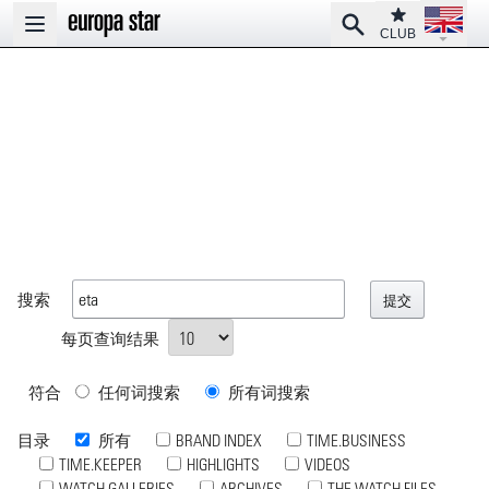
Open la
Club
Search
Open main menu
CLUB
搜索
每页查询结果
符合
任何词搜索
所有词搜索
目录
所有
BRAND INDEX
TIME.BUSINESS
TIME.KEEPER
HIGHLIGHTS
VIDEOS
WATCH GALLERIES
ARCHIVES
THE WATCH FILES