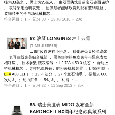
径为33毫米 ， 男士为39毫米 。 由双面防炫目蓝宝石镜面保护
。 表背采用透明表壳 ， 使佩戴者能够欣赏到配有蓝钢螺丝 、
装饰精美的全自动机械机芯
...
符合词目： 1 - 记分 33 - 13 Jul 2016 - 29k
57.
浪琴 LONGINES 冲上云霄
[TIME.KEEPER]
...
9时位置设有小秒盘 。 精钢表壳直径41毫米
， 表耳曲线完美贴合腕部 ， 黑色短吻鳄鱼皮表带与黑色表盘
相呼应 。 技术参数 腕表编号 ： L2.783.4.53.0 机芯 ： 自动上
链机械机芯 ， 导柱轮单按钮计时秒表机械装置 ； L788机型 （
ETA
A08.L11 ）； 13 ¼ 法分 ， 27 个宝石轴承 ， 振频28'800
次/小时 ； 动力贮备 ： 54小时 。 功能 ：
...
符合词目： 1 - 记分 32 - 11 Sep 2013 - 35k
58.
瑞士美度表 MIDO 发布全新
BARONCELLI40周年纪念款典藏系列