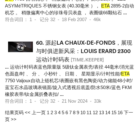
ASYMéTRIQUES 不锈钢女表 (40.30毫米 ），
ETA
2895-2自动
机芯 。 稍微偏离中心的珍珠母贝表盘 ， 表圈镶66颗钻石
...
符合词目： 1 - 记分 32 - 18 Feb 2007 - 46k
60.
源起LA CHAUX-DE-FONDS，展现
与时俱进新风采：LOUIS ERARD 2300
运动计时码表
[TIME.KEEPER]
...
运动计时码表蓝色限量版 5级钛金属表壳/表径 44毫米/消光蓝
色面盘/时 、 分 、 小秒针 、 日期 、 星期显示/计时性能/
ETA
7750 Valjoux自动上链机芯/表圈嵌有黑色陶瓷/动力储能48小时/
蓝宝石水晶玻璃表镜面/旋入式透视后底盖/防水50米/蓝色 FKM
橡胶表带/钛金属折叠表扣/
...
符合词目： 1 - 记分 32 - 21 Nov 2024 - 33k
结果页码
<< 上一页
1
2
3
4
5
6
7
8
9
10
11
12
13
14
15
16
下一
页 >>