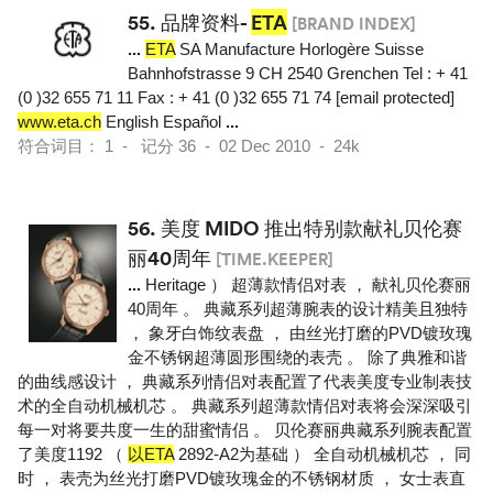
55.
品牌资料-
ETA
[BRAND INDEX]
...
ETA
SA Manufacture Horlogère Suisse
Bahnhofstrasse 9 CH 2540 Grenchen Tel : + 41
(0 )32 655 71 11 Fax : + 41 (0 )32 655 71 74 [email protected]
www.eta.ch
English Español
...
符合词目： 1 - 记分 36 - 02 Dec 2010 - 24k
56.
美度 MIDO 推出特别款献礼贝伦赛
丽40周年
[TIME.KEEPER]
...
Heritage ） 超薄款情侣对表 ， 献礼贝伦赛丽
40周年 。 典藏系列超薄腕表的设计精美且独特
， 象牙白饰纹表盘 ， 由丝光打磨的PVD镀玫瑰
金不锈钢超薄圆形围绕的表壳 。 除了典雅和谐
的曲线感设计 ， 典藏系列情侣对表配置了代表美度专业制表技
术的全自动机械机芯 。 典藏系列超薄款情侣对表将会深深吸引
每一对将要共度一生的甜蜜情侣 。 贝伦赛丽典藏系列腕表配置
了美度1192 （
以ETA
2892-A2为基础 ） 全自动机械机芯 ， 同
时 ， 表壳为丝光打磨PVD镀玫瑰金的不锈钢材质 ， 女士表直