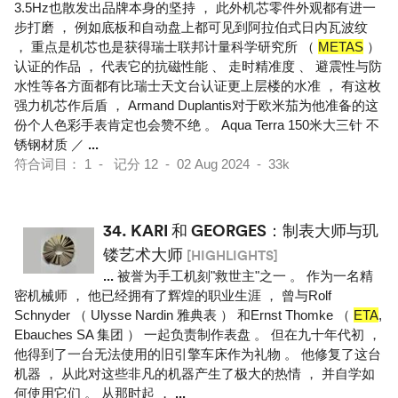
3.5Hz也散发出品牌本身的坚持 ， 此外机芯零件外观都有进一
步打磨 ， 例如底板和自动盘上都可见到阿拉伯式日内瓦波纹
， 重点是机芯也是获得瑞士联邦计量科学研究所 （
METAS
）
认证的作品 ， 代表它的抗磁性能 、 走时精准度 、 避震性与防
水性等各方面都有比瑞士天文台认证更上层楼的水准 ， 有这枚
强力机芯作后盾 ， Armand Duplantis对于欧米茄为他准备的这
份个人色彩手表肯定也会赞不绝 。 Aqua Terra 150米大三针 不
锈钢材质 ／
...
符合词目： 1 - 记分 12 - 02 Aug 2024 - 33k
34.
KARI 和 GEORGES：制表大师与玑
镂艺术大师
[HIGHLIGHTS]
...
被誉为手工机刻"救世主"之一 。 作为一名精
密机械师 ， 他已经拥有了辉煌的职业生涯 ， 曾与Rolf
Schnyder （ Ulysse Nardin 雅典表 ） 和Ernst Thomke （
ETA
,
Ebauches SA 集团 ） 一起负责制作表盘 。 但在九十年代初 ，
他得到了一台无法使用的旧引擎车床作为礼物 。 他修复了这台
机器 ， 从此对这些非凡的机器产生了极大的热情 ， 并自学如
何使用它们 。 从那时起 ，
...