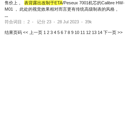
售价上 。
表背露出改制于ETA
/Peseux 7001机芯的Calibre HW-
M01 ， 此处的视觉效果相对而言更有传统高级制表的风格 。
...
符合词目： 2 - 记分 23 - 28 Jul 2023 - 39k
结果页码
<< 上一页
1
2
3
4
5
6
7
8
9
10
11
12
13
14
下一页 >>