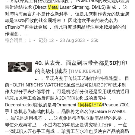
， 所以外观上有很强烈的延续性 。 PAM01403的表壳是以金属
雷射烧结技术 (Direct
Metal
Laser Sintering, DMLS) 制成 ， 这
对沛纳海而言并不是什么新鲜事 ， 但是用来制作表壳的钛金属
却是100%回收的钛金属粉末 ！ 因此这次手表的表壳名为
eTitanio™再生钛金属 ， 借此再度贯彻品牌注重永续发展的创
作理念 。
...
符合词目： 1 - 记分 12 - 28 Aug 2023 - 35k
40.
从表壳、面盘到表带全都是3D打印
的高级机械表
[TIME.KEEPER]
...
， 呈现有别于传统工艺制作的特殊造型 。 目
前HOLTHINRICHS WATCHES虽然已经可以用3D打印技术制
作大部分手表外部零件 ， 可是机芯部分倒还是采用现成的通用
机芯加以手工修饰后再装入3D打印技术 成的表壳中 ，
Deconstructed搭载的是与Ornament
1同样以ETA
/Peseux 7001
手上炼机芯为基础的机芯 ， 品牌将之命名为Calibre HW-M01
， 虽说是通用机芯 ，
...
这点倒是很有独立制表品牌的风格 ，
即使外观再前卫 ， 不过内在的本质还是讲究精工细作 ， 一点
一滴以职人匠心手工完成 ， 珍贵工艺水准也反映在产品的高昂