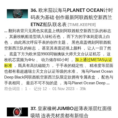
36.
欧米茄以海马PLANET OCEAN计时
码表为基础 创作最新阿联酋航空新西兰
ETNZ船队联名表
[TIME.KEEPER]
...
翻到表背只见黑色实底盖上镌刻阿联酋航空新西兰队的标志
， 其蕨枝帆船造型填入绿松石色 ， 而下方的字体则是填上白
色 ， 由此再次呼应手表的创作主题 。 黑色底盖镌刻阿联酋航
空新西兰队的标志 ， 甚至其表面还填上颜料 ， 让人一目了然
。 底盖下方为欧米茄9900同轴擒纵大师天文台认证机芯 ， 这
枚机芯震频为4Hz 、 动力储存60小时 ，
加上通过METAS认证
标准
， 既具有高抗磁能力 ， 于手表的稳定性 、 精准度等层面
也都有着超越瑞士天文台认证等级的水准 。 海马Planet Ocean
Deep Black阿联酋航空新西兰队限定款拥有专属表盒 ， 配色与
手表相同 。 最后不可不知的是 ， 海马Planet Ocean Deep
...
符合词目： 1 - 记分 12 - 01 Nov 2023 - 39k
37.
皇家橡树JUMBO超薄表渐层红面很
吸睛 连表壳材质都有新组合