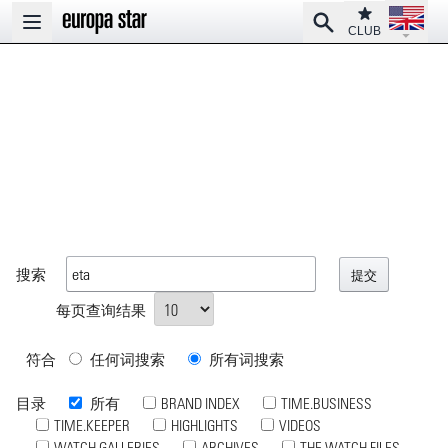
Open la
Club
Search
Open main menu
CLUB
搜索
每页查询结果
符合
任何词搜索
所有词搜索
目录
所有
BRAND INDEX
TIME.BUSINESS
TIME.KEEPER
HIGHLIGHTS
VIDEOS
WATCH GALLERIES
ARCHIVES
THE WATCH FILES