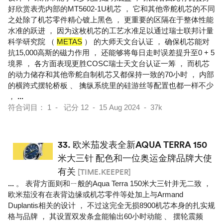
好欣赏表壳内部的MT5602-1U机芯 ， 它和其他帝舵机芯的不同
之处除了机芯零件精心镀上黑色 ， 更重要的区隔在于整体性能
水准的跃进 ， 因为这枚机芯的工艺水准足以通过瑞士联邦计量
科学研究院 （
METAS
） 的大师天文台认证 ， 确保机芯能对
抗15,000高斯的磁力作用 ， 还能够将每日走时误差提升至0 + 5
境界 ， 各方面表现更胜COSC瑞士天文台认证一筹 ， 而机芯
的动力储存和其他帝舵自制机芯又都保持一致的70小时 ， 内部
的横跨式摆轮桥板 、 擒纵系统里的硅游丝等配置也都一样不少
，
...
符合词目： 1 - 记分 12 - 15 Aug 2024 - 37k
33.
欧米茄发表全新AQUA TERRA 150
米大三针 配色和一位奥运金牌品牌大使
有关
[TIME.KEEPER]
...
。 表背方面则和ㄧ般的Aqua Terra 150米大三针并无二致 ，
欧米茄没有在表背边缘或机芯零件等处加上与Armand
Duplantis相关的设计 ， 不过这完全无损8900机芯本身的扎实规
格与品牌 ， 其设置双发条盒能输出60小时动能 、 摆轮震频