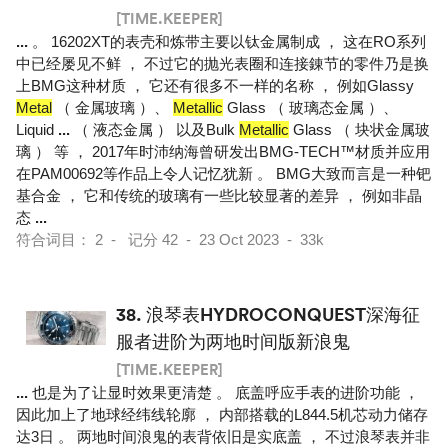
[TIME.KEEPER]
...
。 16202XT的表壳和炼带主要以钛金属制成 ， 这在RO系列
中已经屡见不鲜 ， 不过它的抛光表圈和连接錬节的零件乃是换
上BMG这种材质 ， 它还有很多不一样的名称 ， 例如Glassy
Metal
（ 金属玻璃 ）、
Metallic
Glass （ 玻璃态金属 ）、
Liquid
...
（ 液态金属 ） 以及Bulk
Metallic
Glass （ 块状金属玻
璃 ） 等 ， 2017年时沛纳海曾研发出BMG-TECH™材质并应用
在PAM00692等作品上令人记忆犹新 。 BMG大致而言是一种钯
基合金 ， 它和传统的玻璃有一些比较显著的差异 ， 例如非晶
态
...
符合词目： 2 - 记分 42 - 23 Oct 2023 - 33k
38.
浪琴表HYDROCONQUEST深海征
服者进阶为两地时间版新浪鬼
[TIME.KEEPER]
...
也是为了让显时效果更清楚 。 底盖呼应手表的进阶功能 ，
因此加上了地球经纬线轮廓 ， 内部搭载的L844.5机芯动力储存
达3日 。 两地时间浪鬼的表背依旧是实底盖 ， 不过浪琴表并非