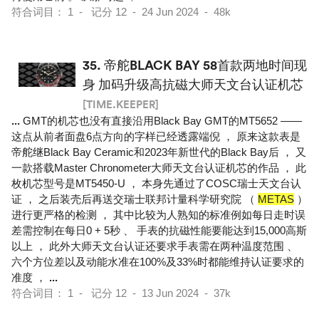
符合词目： 1 - 记分 12 - 24 Jun 2024 - 48k
35.
帝舵BLACK BAY 58首款两地时间现
身 加码升级高抗磁大师天文台认证机芯
[TIME.KEEPER]
...
GMT的机芯也没有直接沿用Black Bay GMT的MT5652 ——
这点从前者面盘6点方向的字样已经透露端倪 ， 原来这款表是
帝舵继Black Bay Ceramic和2023年新世代的Black Bay后 ， 又
一款搭载Master Chronometer大师天文台认证机芯的作品 ， 此
枚机芯型号是MT5450-U ， 本身先通过了COSC瑞士天文台认
证 ， 之后装壳后再送交瑞士联邦计量科学研究院 （
METAS
）
进行更严格的检测 ， 其中比较为人熟知的标准例如每日走时误
差需控制在每日0 + 5秒 、 手表的抗磁性能要能达到15,000高斯
以上 ， 此外大师天文台认证还要求手表需在两种温度范围 、
六个方位差以及动能水准在100%及33%时都能维持认证要求的
准度 ，
...
符合词目： 1 - 记分 12 - 13 Jun 2024 - 37k