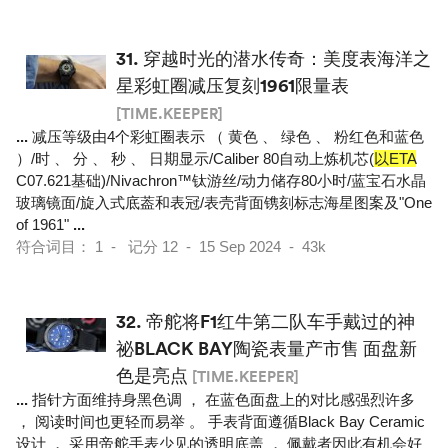
31.
穿越时光的潜水传奇：美度表海洋之
星彩虹圈减压复刻1961限量表
[TIME.KEEPER]
...
减压等级由4个彩虹圈表示 （ 黄色 、 绿色 、 粉红色和蓝色
）/时 、 分 、 秒 、 日期显示/Caliber 80自动上炼机芯(
以ETA
C07.621基础)/Nivachron™钛游丝/动力储存80小时/蓝宝石水晶
玻璃镜面/旋入式底葢和表冠/表壳背面镌刻标志海星图案及"One
of 1961"
...
符合词目： 1 - 记分 12 - 15 Sep 2024 - 43k
32.
帝舵将F1红牛第二队车手戴过的神
祕BLACK BAY陶瓷表量产市售 面盘新
色是亮点
[TIME.KEEPER]
...
指针方面维持身黑色调 ， 在蓝色面盘上的对比感强烈许多
， 阅读时间也更轻而易举 。 手表背面遵循Black Bay Ceramic
设计 ， 采用帝舵手表少见的透明底盖 ， 佩戴者因此有机会好