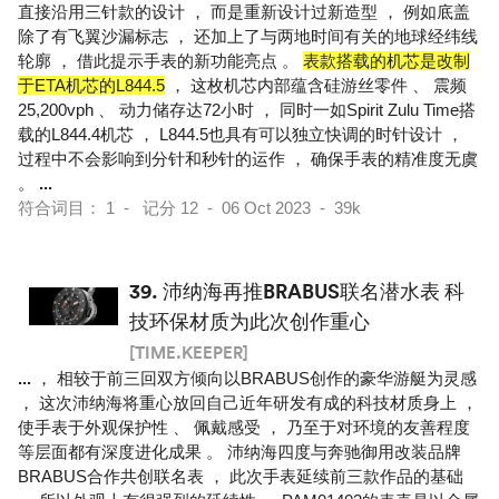
直接沿用三针款的设计 ， 而是重新设计过新造型 ， 例如底盖
除了有飞翼沙漏标志 ， 还加上了与两地时间有关的地球经纬线
轮廓 ， 借此提示手表的新功能亮点 。
表款搭载的机芯是改制
于ETA机芯的L844.5
， 这枚机芯内部蕴含硅游丝零件 、 震频
25,200vph 、 动力储存达72小时 ， 同时一如Spirit Zulu Time搭
载的L844.4机芯 ， L844.5也具有可以独立快调的时针设计 ，
过程中不会影响到分针和秒针的运作 ， 确保手表的精准度无虞
。
...
符合词目： 1 - 记分 12 - 06 Oct 2023 - 39k
39.
沛纳海再推BRABUS联名潜水表 科
技环保材质为此次创作重心
[TIME.KEEPER]
...
， 相较于前三回双方倾向以BRABUS创作的豪华游艇为灵感
， 这次沛纳海将重心放回自己近年研发有成的科技材质身上 ，
使手表于外观保护性 、 佩戴感受 ， 乃至于对环境的友善程度
等层面都有深度进化成果 。 沛纳海四度与奔驰御用改装品牌
BRABUS合作共创联名表 ， 此次手表延续前三款作品的基础