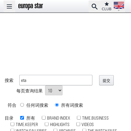
Open la
Club
Search
Open main menu
CLUB
搜索
每页查询结果
符合
任何词搜索
所有词搜索
目录
所有
BRAND INDEX
TIME.BUSINESS
TIME.KEEPER
HIGHLIGHTS
VIDEOS
WATCH GALLERIES
ARCHIVES
THE WATCH FILES