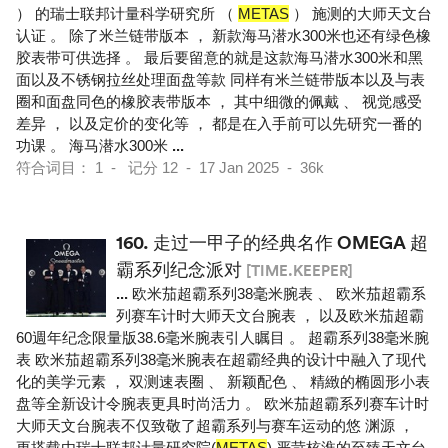
） 的瑞士联邦计量科学研究所 （
METAS
） 施测的大师天文台
认证 。 除了米兰链带版本 ， 新款海马潜水300米也还有绿色橡
胶表带可供选择 。 最后要留意的就是这款海马潜水300米和黑
面以及不锈钢拉丝处理面盘等款 同样有米兰链带版本以及与表
圈和面盘同色的橡胶表带版本 ， 其中细微的佩戴 、 视觉感受
差异 ， 以及定价的变化等 ， 都是在入手前可以先研究一番的
功课 。 海马潜水300米
...
符合词目： 1 - 记分 12 - 17 Jan 2025 - 36k
160.
走过一甲子的经典名作 OMEGA 超
霸系列纪念派对
[TIME.KEEPER]
...
欧米茄超霸系列38毫米腕表 、 欧米茄超霸系
列赛车计时大师天文台腕表 ， 以及欧米茄超霸
60週年纪念限量版38.6毫米腕表引人瞩目 。 超霸系列38毫米腕
表 欧米茄超霸系列38毫米腕表在超霸经典的设计中融入了现代
化的美学元素 ， 双测速表圈 、 新颖配色 、 精緻的椭圆形小表
盘等全新设计令腕表更具时尚活力 。 欧米茄超霸系列赛车计时
大师天文台腕表不仅致敬了超霸系列与赛车运动的悠 渊源 ，
更搭载由瑞士联邦计量研究院(
METAS
) 严苛核淮的至臻天文台