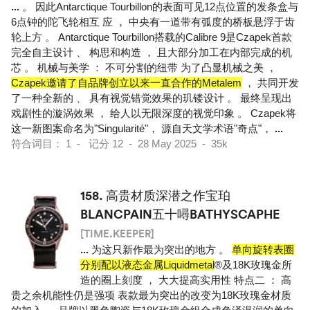
...
。 因此Antarctique Tourbillon的表面可见12点位置的发条盒与
6点钟的陀飞轮相互 应 ， 中央有一道带有弧度的桥板悬浮于齿
轮上方 。 Antarctique Tourbillon搭载的Calibre 9是Czapek首款
完全自主设计 、 构思和构造 ， 且大部分加工在内部完成的机
芯 。 机械与美学 ： 不可分割的纽带 为了凸显机械之美 ，
Czapek邀请了自品牌创立以来一直合作的Metalem
， 共同开发
了一种全新的 、 具有视觉错觉效果的玑镂设计 。 最终呈现出
戏剧性的漩涡效果 ， 给人以无限深度的视觉印象 。 Czapek将
这一新图案命名为"Singularité"， 源自天文学术语"奇点"，
...
符合词目： 1 - 记分 12 - 28 May 2025 - 35k
158.
高贵材质深潜之作宝珀
BLANCPAIN五十噚BATHYSCAPHE
[TIME.KEEPER]
...
为这只新作最为突出的地方 。
单向旋转表圈
分别配以液态金属Liquidmetal
®及18K玫瑰金所
造的圈上刻度 ， 大大提高实用性 特点二 ： 高
贵之余机能性仍是强项 表款最为突出的改变为18K玫瑰金材质