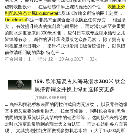
的加入 ， 品牌以黑色陶瓷与18K玫瑰金组合成色泽温润的单向
旋转表圈设计 ， 在运动感中添上婉约雅致的个性 ，
表圈上分
别配以液态金属Liquidmetal
®及18K玫瑰金所造的圈上刻度 ，
Liquidmetal
®这一非晶态金属合金可以防止任何形变 ， 相当坚
实 ， 有效提升腕表的抗刮磨与耐用性 ， 而对潜水表至关重要
的防水深度更来到300米水准 ， 应付日常或专业潜水活动之用
皆绰绰有余 。 新作的设计承袭原版之众多元素 ， 除了拥有专
利视窗显示日期外 ， 指针样式也沿用旧版传统设计 ， 以保留
前作清晰明朗的风格 特点三
...
符合词目： 1 - 记分 12 - 20 Aug 2017 - 32k
159.
欧米茄复古风海马潜水300米 钛金
属搭青铜金并换上绿面选择变更多
[TIME.KEEPER]
...
底板和摆轮桥板表面的阿拉伯式日内瓦波纹 ， 以及零件边缘
基本但又重要的倒角抛光 、 拉丝等修饰 ， 同时也会看到黑色
的同轴擒纵系统以及其结构中的硅游丝等 ， 这间接代表机芯的
走时水准更胜常听到的瑞士天文台认证 ， 而是在达到各方面表
现 、 尤其抗磁性能方面傲视多数机芯水准 （ 大于15,000高斯