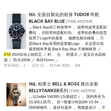
151.
全面自製化的前身 TUDOR 帝舵
BLACK BAY BLUE
[TIME.KEEPER]
...
Black Bay的三种表带中 ， 链带和皮带是配折
叠扣 ， 织纹带则是配针扣 。 皮带的折叠扣造型
採用了Logo中的盾形 ， 抛磨也相当精致 ， 只
是Black Bay采用的是蔷薇Logo ， 在这里出现
盾形稍有矛盾 Black Bay Blue 不锈钢材质 ／
ETA
2824自动上链机芯 ／ 时 、 分 、 秒显示 ／ 蓝宝石水晶镜
面 ／ 防水200米 ／ 表径41mm
...
符合词目： 1 - 记分 12 - 16 Feb 2018 - 33k
152.
柏莱士 BELL & ROSS 推出全新
BELLYTANKER系列
[TIME.KEEPER]
...
以Sellita SW300-1为基础芯 ）。 国内售价为
19,300人民币 。 另一限量计时款BR V2-94 ，
同样精钢壳 ， 直径41毫米 ， 熊猫盘设计 ， 不