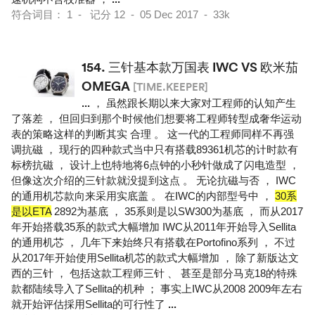
符合词目： 1 - 记分 12 - 05 Dec 2017 - 33k
154.
三针基本款万国表 IWC VS 欧米茄
OMEGA
[TIME.KEEPER]
...
， 虽然跟长期以来大家对工程师的认知产生
了落差 ， 但回归到那个时候他们想要将工程师转型成奢华运动
表的策略这样的判断其实 合理 。 这一代的工程师同样不再强
调抗磁 ， 现行的四种款式当中只有搭载89361机芯的计时款有
标榜抗磁 ， 设计上也特地将6点钟的小秒针做成了闪电造型 ，
但像这次介绍的三针款就没提到这点 。 无论抗磁与否 ， IWC
的通用机芯款向来采用实底盖 。 在IWC的内部型号中 ，
30系
是以ETA
2892为基底 ， 35系则是以SW300为基底 ， 而从2017
年开始搭载35系的款式大幅增加 IWC从2011年开始导入Sellita
的通用机芯 ， 几年下来始终只有搭载在Portofino系列 ， 不过
从2017年开始使用Sellita机芯的款式大幅增加 ， 除了新版达文
西的三针 ， 包括这款工程师三针 、 甚至是部分马克18的特殊
款都陆续导入了Sellita的机种 ； 事实上IWC从2008 2009年左右
就开始评估採用Sellita的可行性了
...