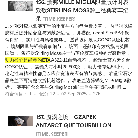
156.
萧邦MILLE MIGLIA限量版计时表
致敬STIRLING MOSS爵士经典赛车纪
录
[TIME.KEEPER]
...
外观对应老派赛车手的手套与方向盘包覆皮革 ， 内里衬以橡
胶材质提升贴合度与佩戴舒适性 ， 并搭配Lucent Steel™不锈
钢针扣 ， 实用性与风格兼具 。 透背设计展现COSC认证机芯
， 镌刻限量与经典赛事细节 ， 镜面上还刻印有方格旗与英国
国旗 ， 象征对Stirling Moss爵士与英伦赛车精神的崇高敬意 。
动力核心是经典的ETA
A322-11自动机芯 ， 经瑞士官方天文台
COSC认证 ， 震频为每小时28,800次 ， 动力储存达54小时 ，
稳定性与精准性都足以应付竞速表应有的节奏感 。 在蓝宝石水
晶底盖下可清楚欣赏机芯运作 ， 表底盖边缘镌刻Mille Miglia徽
标 、 赛事纪念文字与Stirling Moss爵士当年夺冠纪录时间
...
符合词目： 1 - 记分 12 - 02 Sep 2025 - 37k
157.
漩涡之境：CZAPEK
ANTARCTIQUE TOURBILLON
[TIME.KEEPER]