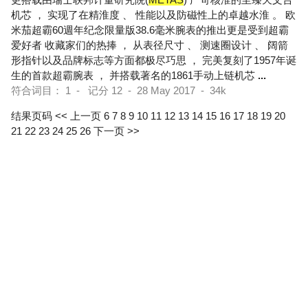
机芯 ， 实现了在精淮度 、 性能以及防磁性上的卓越水淮 。 欧
米茄超霸60週年纪念限量版38.6毫米腕表的推出更是受到超霸
爱好者 收藏家们的热捧 ， 从表径尺寸 、 测速圈设计 、 阔箭
形指针以及品牌标志等方面都极尽巧思 ， 完美复刻了1957年诞
生的首款超霸腕表 ， 并搭载著名的1861手动上链机芯
...
符合词目： 1 - 记分 12 - 28 May 2017 - 34k
结果页码
<< 上一页
6
7
8
9
10
11
12
13
14
15
16
17
18
19
20
21
22
23
24
25
26
下一页 >>