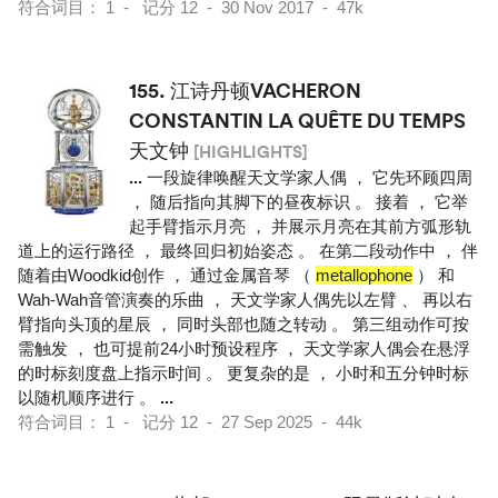
符合词目： 1 - 记分 12 - 30 Nov 2017 - 47k
155.
江诗丹顿VACHERON
CONSTANTIN LA QUÊTE DU TEMPS
天文钟
[HIGHLIGHTS]
...
一段旋律唤醒天文学家人偶 ， 它先环顾四周
， 随后指向其脚下的昼夜标识 。 接着 ， 它举
起手臂指示月亮 ， 并展示月亮在其前方弧形轨
道上的运行路径 ， 最终回归初始姿态 。 在第二段动作中 ， 伴
随着由Woodkid创作 ， 通过金属音琴 （
metallophone
） 和
Wah-Wah音管演奏的乐曲 ， 天文学家人偶先以左臂 、 再以右
臂指向头顶的星辰 ， 同时头部也随之转动 。 第三组动作可按
需触发 ， 也可提前24小时预设程序 ， 天文学家人偶会在悬浮
的时标刻度盘上指示时间 。 更复杂的是 ， 小时和五分钟时标
以随机顺序进行 。
...
符合词目： 1 - 记分 12 - 27 Sep 2025 - 44k