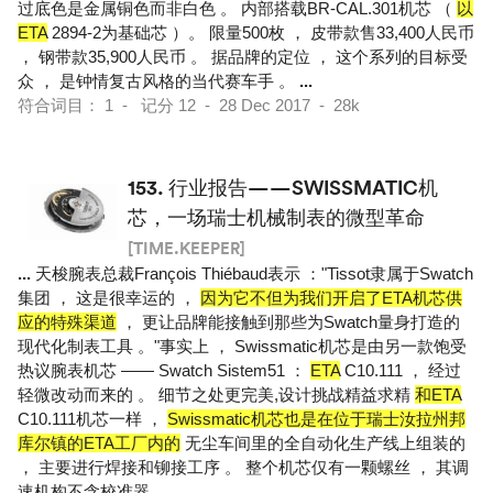
过底色是金属铜色而非白色 。 内部搭载BR-CAL.301机芯 （
以
ETA
2894-2为基础芯 ）。 限量500枚 ， 皮带款售33,400人民币
， 钢带款35,900人民币 。 据品牌的定位 ， 这个系列的目标受
众 ， 是钟情复古风格的当代赛车手 。
...
符合词目： 1 - 记分 12 - 28 Dec 2017 - 28k
153.
行业报告——SWISSMATIC机
芯，一场瑞士机械制表的微型革命
[TIME.KEEPER]
...
天梭腕表总裁François Thiébaud表示 ："Tissot隶属于Swatch
集团 ， 这是很幸运的 ，
因为它不但为我们开启了ETA机芯供
应的特殊渠道
， 更让品牌能接触到那些为Swatch量身打造的
现代化制表工具 。"事实上 ， Swissmatic机芯是由另一款饱受
热议腕表机芯 —— Swatch Sistem51 ：
ETA
C10.111 ， 经过
轻微改动而来的 。 细节之处更完美,设计挑战精益求精
和ETA
C10.111机芯一样 ，
Swissmatic机芯也是在位于瑞士汝拉州邦
库尔镇的ETA工厂内的
无尘车间里的全自动化生产线上组装的
， 主要进行焊接和铆接工序 。 整个机芯仅有一颗螺丝 ， 其调
速机构不含校准器 ，
...