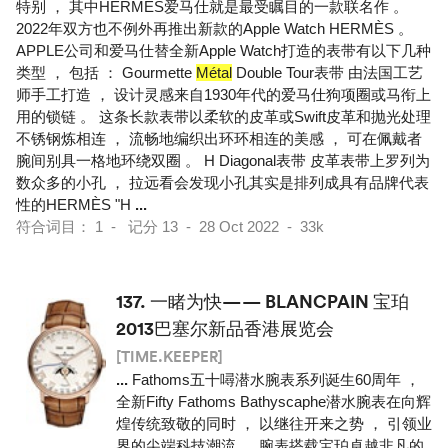
特别 ， 其中HERMÈS爱马仕就是最受瞩目的一款联名作 。
2022年双方也不例外再推出新款的Apple Watch HERMÈS 。
APPLE公司和爱马仕替全新Apple Watch打造的表带有以下几种
类型 ， 包括 ： Gourmette
Métal
Double Tour表带 由法国工艺
师手工打造 ， 设计灵感来自1930年代的爱马仕狗项圈或马衔上
用的锁链 。 这条长款表带以柔软的皮革或Swift皮革和抛光处理
不锈钢炼相连 ， 流畅地编织出环环相连的美感 ， 可在佩戴者
腕间别具一格地环绕双圈 。 H Diagonal表带 皮革表带上罗列为
数众多的小孔 ， 拉远看会发现小孔其实是排列成具有品牌代表
性的HERMÈS "H
...
符合词目： 1 - 记分 13 - 28 Oct 2022 - 33k
137.
一睹为快—— BLANCPAIN 宝珀
2013巴塞尔新品香港展览会
[TIME.KEEPER]
...
Fathoms五十噚潜水腕表系列诞生60周年 ，
全新Fifty Fathoms Bathyscaphe潜水腕表在向辉
煌传统致敬的同时 ， 以继往开来之势 ， 引领业
界的尖端科技潮流 。 腕表搭载宝珀卓越非凡的