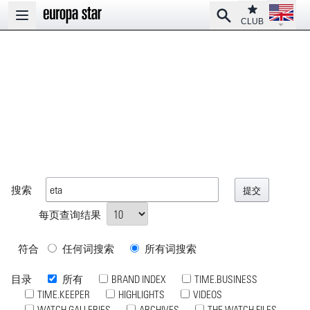
Open la
Club
Search
Open main menu
CLUB
搜索
每页查询结果
符合
任何词搜索
所有词搜索
目录
所有
BRAND INDEX
TIME.BUSINESS
TIME.KEEPER
HIGHLIGHTS
VIDEOS
WATCH GALLERIES
ARCHIVES
THE WATCH FILES