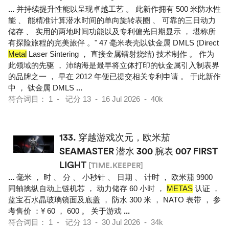
...
并持续提升性能以呈现卓越工艺 。 此新作拥有 500 米防水性
能 、 能精准计算潜水时间的单向旋转表圈 、 可靠的三日动力
储存 、 实用的两地时间功能以及专利偏光日期显示 ， 堪称所
有探险旅程的完美旅伴 。" 47 毫米表壳以钛金属 DMLS (Direct
Metal
Laser Sintering ， 直接金属镭射烧结) 技术制作 。 作为
此领域的先驱 ， 沛纳海是最早将立体打印的钛金属引入制表界
的品牌之一 ， 早在 2012 年便已提交相关专利申请 。 于此新作
中 ， 钛金属 DMLS
...
符合词目： 1 - 记分 13 - 16 Jul 2026 - 40k
133.
穿越游戏次元，欧米茄
SEAMASTER 潜水 300 腕表 007 FIRST
LIGHT
[TIME.KEEPER]
...
毫米 ， 时 、 分 、 小秒针 、 日期 、 计时 ， 欧米茄 9900
同轴擒纵自动上链机芯 ， 动力储存 60 小时 ，
METAS
认证 ，
蓝宝石水晶玻璃镜面及底盖 ， 防水 300 米 ， NATO 表带 ， 参
考售价 ：¥ 60 ， 600 。 关于游戏
...
符合词目： 1 - 记分 13 - 30 Jul 2026 - 34k