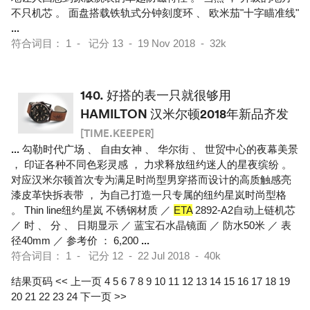
不只机芯 。 面盘搭载铁轨式分钟刻度环 、 欧米茄"十字瞄准线"
...
符合词目： 1 - 记分 13 - 19 Nov 2018 - 32k
140.
好搭的表一只就很够用
HAMILTON 汉米尔顿2018年新品齐发
[TIME.KEEPER]
...
勾勒时代广场 、 自由女神 、 华尔街 、 世贸中心的夜幕美景
， 印证各种不同色彩灵感 ， 力求释放纽约迷人的星夜缤纷 。
对应汉米尔顿首次专为满足时尚型男穿搭而设计的高质触感亮
漆皮革快拆表带 ， 为自己打造一只专属的纽约星岚时尚型格
。 Thin line纽约星岚 不锈钢材质 ／
ETA
2892-A2自动上链机芯
／ 时 、 分 、 日期显示 ／ 蓝宝石水晶镜面 ／ 防水50米 ／ 表
径40mm ／ 参考价 ： 6,200
...
符合词目： 1 - 记分 12 - 22 Jul 2018 - 40k
结果页码
<< 上一页
4
5
6
7
8
9
10
11
12
13
14
15
16
17
18
19
20
21
22
23
24
下一页 >>