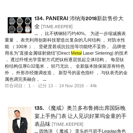
134.
PANERAI 沛纳海2018新款售价大
全
[TIME.KEEPER]
...
， 比不锈钢轻巧约40%。 为进一步缩减腕表
重量 ， 表壳利用创新科技塑造出复杂的几何结构 ， 对防水性
能 （ 100米 ）、 坚硬度甚或抗拉扭等功能绝不妥协 。 品牌使
用名为"直接金属镭射烧结"(Direct
Metal
Laser Sintering) 的技术
， 透过纤维光学雷射方式把钛粉逐层筑起立体结构 。 每层钛
粉结构仅厚0.02毫米 ， 轻巧无比 。 全新版本除保留原有特色
外 ， 外形亦经微调改造 。 新型号的蓝色指针 ， 与钛表壳的金
属色调完美融合 。
...
符合词目： 1 - 记分 13 - 14 Nov 2018 - 44k
135.
《魔戒》奥兰多布鲁姆出席国际晚
宴上手热门表 让人见识好莱坞金童的手
表品味
[TIME.KEEPER]
...
因饰演 《 魔戒 》 里头的弓箭手Legolas角色