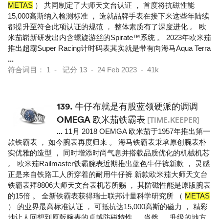
METAS
） 共同制定了大师天文台认证 ， 首度将抗磁性能
15,000高斯纳入检测标准 ， 造就品牌手表在接下来这些年陆续
都提升至符合此项认证的规范 ， 整体素质有了深度进化 。 欧
米茄崭新研发出内含螺旋游丝的Spirate™系统 。 2023年欧米茄
推出超霸Super Racing计时码表其实就是带有向海马Aqua Terra
...
符合词目： 1 - 记分 13 - 24 Feb 2023 - 41k
139.
牛仔布就是有股蓝领硬派的调调
OMEGA 欧米茄铁霸表
[TIME.KEEPER]
...
11月 2018 OEMGA 欧米茄于1957年推出第一
款铁霸表 ， 如今腕表再度归来 。 海马铁霸表秉承原创腕表朴
实优雅的造型 ， 同时增添时尚气息并搭载品质优化的机械机芯
。 欧米茄Railmaster铁霸腕表近期推出蓝色牛仔裤新款 ， 灵感
正是来自铁路工人所穿着的耐用牛仔裤 新款欧米茄大师天文台
铁霸表拜8806大师天文台表机芯所赐 ， 其防磁性能是原版腕表
的15倍 。 全新铁霸表获得瑞士联邦计量科学研究所 （
METAS
） 的业界最高标准认证 ， 可抵抗达15,000高斯的磁力 ， 精彩
地让人回想到原版腕表的卓越防磁特性 。 当然 ， 升级的地方