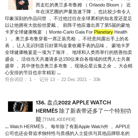
而走红的奥兰多布鲁姆 （ Orlando Bloom ） 近
年在演艺圈的声量急速下降 ， 也比较少有令人
印象深刻的作品问世 ， 不过他过往在全球累积的知名度还是足
以让他拥有大批纷丝爱戴 。 前阵子他应邀出席了第5届的蒙地
卡罗全球健康晚宴 （ Monte-Carlo Gala For
Planetary
Health
）， 奥兰多布鲁穿着一席正装亮相 ， 不经意间露出手上的名
表 ， 让人见识到昔日好莱坞金童收藏手表的品味 。 蒙地卡罗
全球健康晚宴是一项为了海洋 、 地球和人类而举行的慈善拍卖
盛会 ， 活动当天共邀请多达150位来自各领域的优秀人士共襄
盛举 ， 其中便包含奥兰多布鲁 ， 现场众星云集之余 ， 大会精
心安排的节目也非常精彩
...
符合词目： 1 - 记分 13 - 22 Dec 2021 - 33k
136.
盘点2022 APPLE WATCH
HERMÈS 除了新表带还多了一个特别功
能
[TIME.KEEPER]
...
Watch HERMÈS 。 每年除了有新Apple Watch外 ， APPLE
公司也还会替追求独特性与质感的人士提供与其他品牌联名的