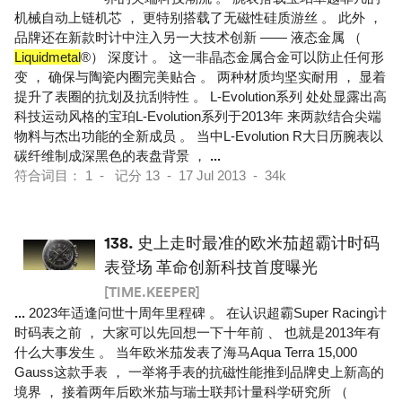
机械自动上链机芯 ， 更特别搭载了无磁性硅质游丝 。 此外 ，
品牌还在新款时计中注入另一大技术创新 —— 液态金属 （
Liquidmetal
®） 深度计 。 这一非晶态金属合金可以防止任何形
变 ， 确保与陶瓷内圈完美贴合 。 两种材质均坚实耐用 ， 显着
提升了表圈的抗划及抗刮特性 。 L-Evolution系列 处处显露出高
科技运动风格的宝珀L-Evolution系列于2013年 来两款结合尖端
物料与杰出功能的全新成员 。 当中L-Evolution R大日历腕表以
碳纤维制成深黑色的表盘背景 ，
...
符合词目： 1 - 记分 13 - 17 Jul 2013 - 34k
138.
史上走时最准的欧米茄超霸计时码
表登场 革命创新科技首度曝光
[TIME.KEEPER]
...
2023年适逢问世十周年里程碑 。 在认识超霸Super Racing计
时码表之前 ， 大家可以先回想一下十年前 、 也就是2013年有
什么大事发生 。 当年欧米茄发表了海马Aqua Terra 15,000
Gauss这款手表 ， 一举将手表的抗磁性能推到品牌史上新高的
境界 ， 接着两年后欧米茄与瑞士联邦计量科学研究所 （