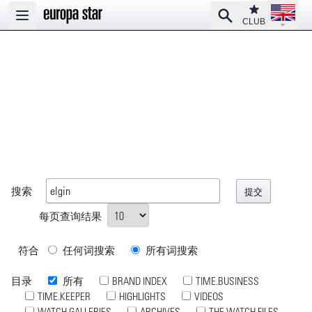
Open la
Club
Search
Open main menu
CLUB
搜索
每页查询结果
符合
任何词搜索
所有词搜索
目录
所有
BRAND INDEX
TIME.BUSINESS
TIME.KEEPER
HIGHLIGHTS
VIDEOS
WATCH GALLERIES
ARCHIVES
THE WATCH FILES