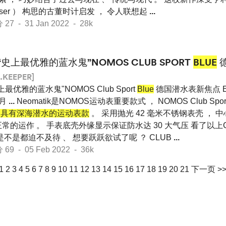
h Moser ） 构思的古董时计启发 ， 令人联想起
...
 - 31 Jan 2022 - 28k
“史上最优雅的蓝水鬼”NOMOS CLUB SPORT
BLUE
.KEEPER]
上最优雅的蓝水鬼"NOMOS Club Sport
Blue
德国潜水表新焦点 Engl
2月
...
Neomatik是NOMOS运动表重要款式 ， NOMOS Club Sport N
朔造具有深海潜水的运动表款
。 采用抛光 42 毫米不锈钢表壳 ，
的运作 。 手表底壳外缘显示保证防水达 30 大气压 看了以上Club
是不是都迫不及待 、 想要跃跃欲试了呢 ？ CLUB
...
 - 05 Feb 2022 - 36k
1
2
3
4
5
6
7
8
9
10
11
12
13
14
15
16
17
18
19
20
21
下一页 >