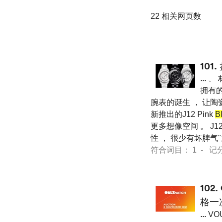
22 相关网页数
101.
...
、 
拥有的
腕表的诞生 ， 让陶
新推出的J12 Pink
B
更多想像空间 。 J12 
性 ， 很少有坏脾气
符合词目： 1 - 记分 22
102.
格一
...
VOU