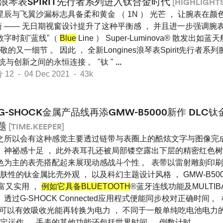
浪琴表SPIRIT先行者系列进入钛合金时代
[HIGHLIGHTS
星辰与飞翼沙漏标志具备柔和黄金 （ 1N ） 光芒 ， 让腕表在
 —— 无日期视窗设计提升了这种平衡感 ， 并且进一步强调腕
数字时刻"蓝线"（
Blue
Line ） Super-Luminova® 散发出如
又一细节 。 因此 ， 全新Longines浪琴表Spirit先行者
统与创新之间的永恒连接 。 "钛 "
...
 - 04 Dec 2021 - 43k
G-SHOCK金属产品线再添GMW-B5000新作 DL
题
[TIME.KEEPER]
之所以会有这种感觉主要透过链带与表圈上的酷炫文字与图像完成
， 神祕感十足 ， 此外表耳孔还被局部镂空露出下层的精密红色树
黑色为主的表壳搭配起来展现动感战斗个性 。 表带以雷射雕刻印
性的钛金属比壳外观 ， 以及科幻主题设计风格 ， GMW-B50
丰富又实用 ，
例如它具备BLUETOOTH
®蓝牙连线功能及MULTIB
透过G-SHOCK Connected应用程式便能同步校对正确时间 。 
 ， 可以有效吸收光能再转换为电力 ， 不同于一般单纯吃电池电力
定运作 。 手表的其他功能还包括世界时间 、 倒数计时
...