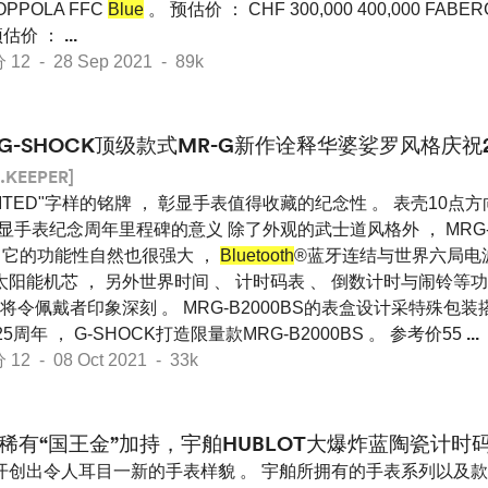
OPPOLA FFC
Blue
。 预估价 ： CHF 300,000 400,000 FABERG
 预估价 ：
...
 - 28 Sep 2021 - 89k
G-SHOCK顶级款式MR-G新作诠释华婆娑罗风格庆祝
.KEEPER]
MITED"字样的铭牌 ， 彰显手表值得收藏的纪念性 。 表壳10点方
， 突显手表纪念周年里程碑的意义 除了外观的武士道风格外 ， MRG-B
， 它的功能性自然也很强大 ，
Bluetooth
®蓝牙连结与世界六局电
太阳能机芯 ， 另外世界时间 、 计时码表 、 倒数计时与闹铃等
令佩戴者印象深刻 。 MRG-B2000BS的表盒设计采特殊包装
周年 ， G-SHOCK打造限量款MRG-B2000BS 。 参考价55
...
 - 08 Oct 2021 - 33k
稀有“国王金”加持，宇舶HUBLOT大爆炸蓝陶瓷计时
开创出令人耳目一新的手表样貌 。 宇舶所拥有的手表系列以及款