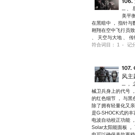
106.
...
、 
美平衡
在黑暗中 ， 指针与
翱翔在空中飞行员致敬的
、 天空与大地 、 传
符合词目： 1 - 记分 12
107.
风主
...
， 
械卫兵身上的代号 
的红色细节 ， 与
除了拥有轻量化又亲肤
是G-SHOCK式的
电波自动校正功能 ， 
Solar太阳能面板
电可以确保表款更稳