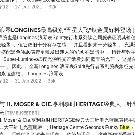
 - 17 Dec 2021 - 32k
浪琴LONGINES最高级别“五星大飞”钛金属好料登场
[
手腕也是Longines 浪琴表Spirit先行者系列钛金属腕表证明其
轻盈 ， 但它依旧十分有存在感 ， 并且看起来十分轻盈 、 充满
搭配黑色Nato表带更散发出迷人的军风 在黑暗中 ， 指针与数字
e ） Super-Luminova®夜光涂料光芒散发如同蓝天的光芒 ， 
。 因此 ， 全新Longines 浪琴表Spirit先行者系列腕表象征
恒连结 。 Longines 浪琴表
...
 - 31 Jan 2022 - 35k
与 H. MOSER & CIE.亨利慕时HERITAGE经典
来
[TIME.KEEPER]
H. Moser & Cie.亨利慕时HERITAGE经典大三针电光蓝腕表携
 经典大三针电光蓝腕表 （ Heritage Centre Seconds Funky
Blue
）
元素 ， 巧妙结合了过去与现在 、 传统与现代 。 这枚新作深受亨