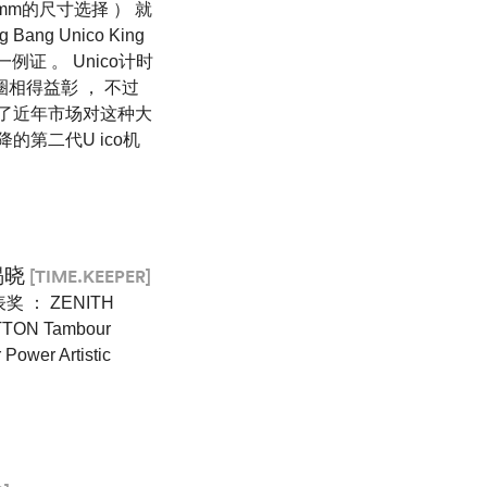
5mm的尺寸选择 ） 就
 Unico King
证 。 Unico计时
圈相得益彰 ， 不过
 到了近年市场对这种大
的第二代U ico机
揭晓
[TIME.KEEPER]
时码表奖 ： ZENITH
TTON Tambour
wer Artistic