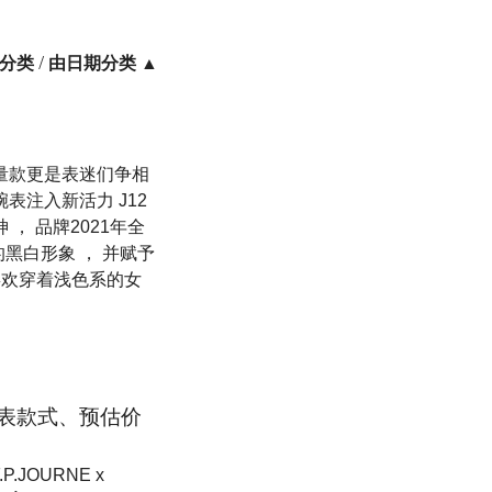
分类
/
由日期分类 ▲
限量款更是表迷们争相
表注入新活力 J12
， 品牌2021年全
的黑白形象 ， 并赋予
喜欢穿着浅色系的女
牌手表款式、预估价
.P.JOURNE x