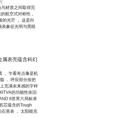
]
颜色与材质之间取得完
表的航空式对称性 。
蓝天般的光芒 ， 这是向
系列腕表象征光明与黑暗
C钛金属表壳蕴含科幻
 ， 乍看有点像是机
脂 ， 呼应部分按把
刷上充满未来感的字样
00TVA的功能性依旧
AND 6世界六局标准
机芯蕴含的Tough
的石英表 ， 太阳能充