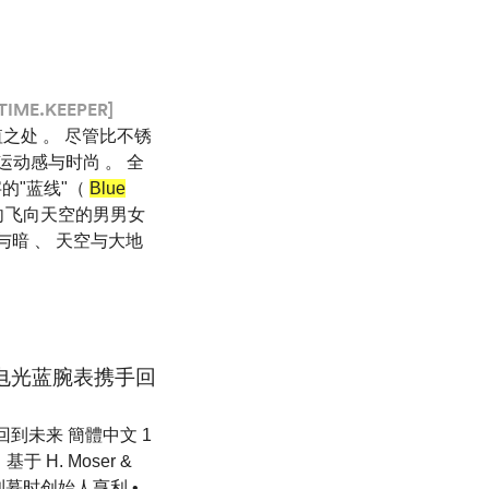
TIME.KEEPER]
价值之处 。 尽管比不锈
运动感与时尚 。 全
的"蓝线"（
Blue
这是向飞向天空的男男女
光与暗 、 天空与大地
大三针电光蓝腕表携手回
手回到未来 簡體中文 1
 基于 H. Moser &
利慕时创始人亨利 •