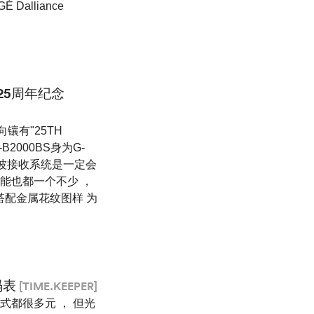
É Dalliance
25周年纪念
向镶有"25TH
2000BS身为G-
波接收系统是一定会
功能也都一个不少 ，
搭配金属花纹图样 为
码表
[TIME.KEEPER]
式都很多元 ， 但光