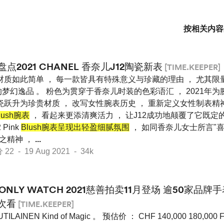
按相关内容
盘点2021 CHANEL 香奈儿J12陶瓷新表
[TIME.KEEPER]
材质如此简单 ， 每一款皆具有特殊意义与珍藏的理由 ， 尤其
梦幻逸品 。 粉色为贯穿于香奈儿时装的色彩语汇 ， 2021年为腕
瓷跃升为珍贵材质 ， 改写女性腕表历史 ， 重新定义女性制表精神 
lush腕表
， 看起来更添清爽活力 ， 让J12成功地颠覆了它既定
Pink
Blush腕表呈现出轻盈细腻氛围
， 如同香奈儿女士所言"
"之精神 ，
...
 - 19 Aug 2021 - 34k
ONLY WATCH 2021慈善拍卖11月登场 逾50家品
次看
[TIME.KEEPER]
TILAINEN Kind of Magic 。 预估价 ： CHF 140,000 180,000 F