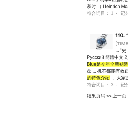
慕时 （ Heinric
符合词目： 1 - 记分 27
110.
[TIME
...
"史
Pусский 簡體中文 
Blue是今年全新
盘
...
机芯都能有效正常
的特色介绍
， 大家
符合词目： 3 - 记分 69
结果页码
<< 上一页