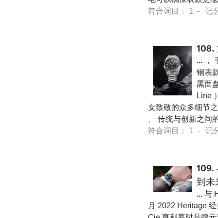
符合词目： 1 - 记分 12
108.
...
， 
钢表款
黑面盘
Lin
女致敬的众多细节之一 
、 传统与创新之间的永
符合词目： 1 - 记分 12
109.
到未
...
与 
月 2022 Heritage
Cie.亨利慕时品牌