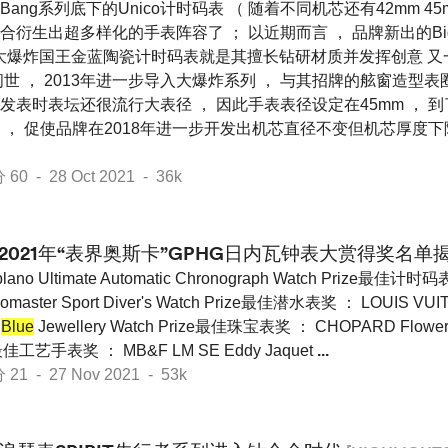
g Bang系列底下的Unico计时码表 （ 随着不同机芯还有42mm 4
生出超多样化的手表阵容了 ； 以近期而言 ， 品牌新出的Big Bang
ic大爆炸国王金蓝陶瓷计时码表就是其擅长钻研材质并发挥创意 又一例
问世 ， 2013年进一步导入大爆炸系列 ， 与其招牌的舷窗造型表
ico最初发表时表坛还很流行大表径 ， 因此手表表径设定在45mm ，
， 促使品牌在2018年进一步开发出机芯直径不变但机芯厚度下降
 - 28 Oct 2021 - 36k
2021年“表界奥斯卡”GPHG日内瓦钟表大赏得奖名单
iplano Ultimate Automatic Chronograph Watch Prize最佳计
omaster Sport Diver's Watch Prize最佳潜水表奖 ： LOUIS VUI
e
Blue
Jewellery Watch Prize最佳珠宝表奖 ： CHOPARD Flower Po
ize最佳工艺手表奖 ： MB&F LM SE Eddy Jaquet
...
 - 27 Nov 2021 - 53k