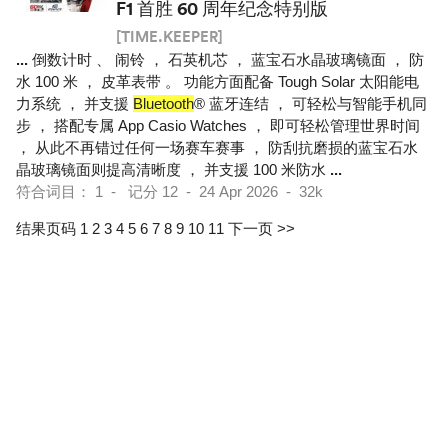
F1 首胜 60 周年纪念特别版
[TIME.KEEPER]
...
倒数计时 、 闹铃 ， 石英机芯 ， 蓝宝石水晶玻璃镜面 ， 防
水 100 米 ， 皮革表带 。 功能方面配备 Tough Solar 太阳能电
力系统 ， 并支援
Bluetooth
® 蓝牙连结 ， 可轻松与智能手机同
步 ， 搭配专属 App Casio Watches ， 即可轻松管理世界时间
， 从此不再错过任何一场赛车赛事 ， 防刮抗磨损的蓝宝石水
晶玻璃镜面则提高清晰度 ， 并支援 100 米防水
...
符合词目： 1 - 记分 12 - 24 Apr 2026 - 32k
结果页码 1
2
3
4
5
6
7
8
9
10
11
下一页 >>