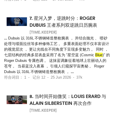
7.
星河入梦，逆跳时分：ROGER
DUBUIS 王者系列双逆跳日历腕表
[TIME.KEEPER]
...
Dubuis 以 316L 不锈钢铸造整枚腕表 ， 并结合抛光 、 喷砂
处理与缎面拉丝等多种修饰工艺 。 多重表面处理不仅丰富设计
的视觉层次 ， 更让光线在不同角度下呈现多变魅力 。 同时 ，
七层结构的经典多层表盘采用了名为 "星空蓝 (Cosmic
Blue
)" 的
Roger Dubuis 专属色调 。 这抹蓝调象征着地球上壮丽动人的
苍穹 。 当昼蓝没入夜幕 ， 引领人们窥探宇宙奥秘 。 Roger
Dubuis 以 316L 不锈钢铸造整枚腕表 ，
...
符合词目： 1 - 记分 12 - 25 Jun 2026 - 37k
8.
当时间开始微笑：LOUIS ERARD 与
ALAIN SILBERSTEIN 再次合作
[TIME.KEEPER]