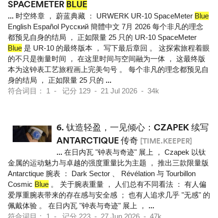
SPACEMETER
BLUE
...
时空终章 ， 蔚蓝典藏 ： URWERK UR-10 SpaceMeter
Blue
English Español Pусский 簡體中文 7月 2026 每个非凡的理念
都预见自身的结局 ， 正如限量 25 只的 UR-10 SpaceMeter
Blue
是 UR-10 的最终版本 ， 写下最后章回 。 这探索旅程着眼
的不只是衡量时间 ， 在这里时间与空间融为一体 ， 这最终版
本为这钟表工艺旅程画上完美句号 。 每个非凡的理念都预见自
身的结局 ， 正如限量 25 只的
...
符合词目： 1 - 记分 129 - 21 Jul 2026 - 34k
6.
钛造轻盈，一见倾心：CZAPEK 续写
ANTARCTIQUE 传奇
[TIME.KEEPER]
...
在日内瓦 "钟表与奇迹" 展上 ， Czapek 以钛
金属的运动魅力与卓越的强度重量比为主题 ， 推出三款限量版
Antarctique 腕表 ： Dark Sector 、 Révélation 与 Tourbillon
Cosmic
Blue
。 关于腕表重量 ， 人们总有不同看法 ： 有人偏
爱厚重腕表带来的存在感与安全感 ； 也有人追求几乎 "无感" 的
佩戴体验 。 在日内瓦 "钟表与奇迹" 展上 ，
...
符合词目： 1 - 记分 223 - 27 Jun 2026 - 47k