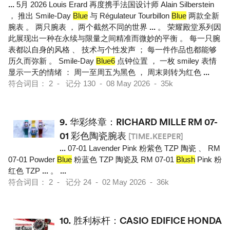
...
5月 2026 Louis Erard 再度携手法国设计师 Alain Silberstein
， 推出 Smile-Day
Blue
与 Régulateur Tourbillon
Blue
两款全新
腕表 。 两只腕表 ， 两个截然不同的世界
...
。 荣耀殿堂系列因
此展现出一种在永续与限量之间精准而微妙的平衡 。 每一只腕
表都以自身的风格 、 技术与个性发声 ； 每一件作品也都能够
历久而弥新 。 Smile-Day
Blue6
点钟位置 ， 一枚 smiley 表情
显示一天的情绪 ： 周一至周五为黑色 ， 周末则转为红色
...
符合词目： 2 - 记分 130 - 08 May 2026 - 35k
9.
华彩终章：RICHARD MILLE RM 07-
01 彩色陶瓷腕表
[TIME.KEEPER]
...
07-01 Lavender Pink 粉紫色 TZP 陶瓷 、 RM
07-01 Powder
Blue
粉蓝色 TZP 陶瓷及 RM 07-01
Blush
Pink 粉
红色 TZP
...
。
...
符合词目： 2 - 记分 24 - 02 May 2026 - 36k
10.
胜利标杆：CASIO EDIFICE HONDA