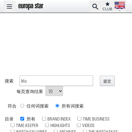
Open la
Club
Search
Open main menu
CLUB
搜索
每页查询结果
符合
任何词搜索
所有词搜索
目录
所有
BRAND INDEX
TIME.BUSINESS
TIME.KEEPER
HIGHLIGHTS
VIDEOS
WATCH GALLERIES
ARCHIVES
THE WATCH FILES