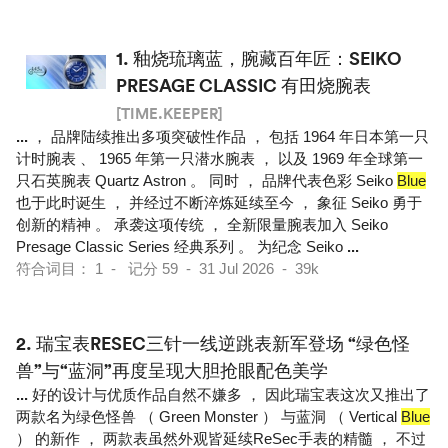
1.
釉烧琉璃蓝，腕藏百年匠：SEIKO
PRESAGE CLASSIC 有田烧腕表
[TIME.KEEPER]
...
， 品牌陆续推出多项突破性作品 ， 包括 1964 年日本第一只
计时腕表 、 1965 年第一只潜水腕表 ， 以及 1969 年全球第一
只石英腕表 Quartz Astron 。 同时 ， 品牌代表色彩 Seiko
Blue
也于此时诞生 ， 并经过不断淬炼延续至今 ， 象征 Seiko 勇于
创新的精神 。 承袭这项传统 ， 全新限量腕表加入 Seiko
Presage Classic Series 经典系列 。 为纪念 Seiko
...
符合词目： 1 - 记分 59 - 31 Jul 2026 - 39k
2.
瑞宝表RESEC三针一线逆跳表新军登场 “绿色怪
兽”与“蓝洞”再度呈现大胆抢眼配色美学
...
好的设计与优质作品自然不嫌多 ， 因此瑞宝表这次又推出了
两款名为绿色怪兽 （ Green Monster ） 与蓝洞 （ Vertical
Blue
） 的新作 ， 两款表虽然外观皆延续ReSec手表的精髓 ， 不过