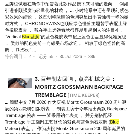
品牌也试着在新作中预告著此款作品接下来可能的走向 ， 例如
引进兼顾强度与轻量化的材质 ，
...
小时轮系中还有呈现幻紫色
彩效果的齿轮 ， 这些明艳吸睛的色调突显出手表独树一帜的显
时方式 ， CHRONOSWISS也顺应绿色怪兽主题替手表配上绿
色橡胶表带 ， 戴在手上远远看就很容易引起别人的注目礼 。
"Vertical
Blue蓝洞
"的蓝色橡胶表带配上蓝色面盘显得优雅沉稳
， 类似的配色先前一向颇受市场欢迎 。 相较于绿色怪兽的高
调 ， ReSec"
...
符合词目： 2 - 记分 55 - 30 Jul 2026 - 38k
3.
百年制表回响，点亮机械之美：
MORITZ GROSSMANN BACKPAGE
TREMBLAGE
[TIME.KEEPER]
...
簡體中文 7月 2026 作为庆祝 Moritz Grossmann 200 周年诞
辰的第四款特别版腕表 ， 制表工坊于今年推出两款 Backpage
Tremblage 腕表 —— 皆采用铂金表壳 ， 并分别搭配经
Tremblage 手工颤雕工艺修饰的紫色与蓝色陨石灰调 (
Blue
Meteor) 表盘 。 作为庆祝 Moritz Grossmann 200 周年诞辰的