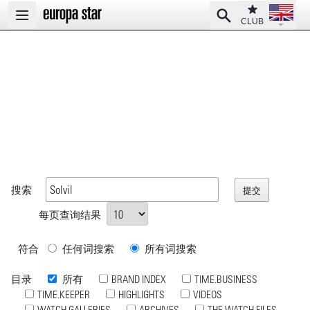
Open la
Club
Search
Open main menu
CLUB
搜索
每页查询结果
符合
任何词搜索
所有词搜索
目录
所有
BRAND INDEX
TIME.BUSINESS
TIME.KEEPER
HIGHLIGHTS
VIDEOS
WATCH GALLERIES
ARCHIVES
THE WATCH FILES