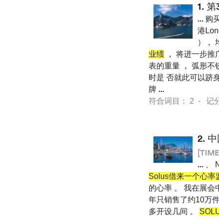
1.
第
...
购买
港Lon
）， 
业绩
， 将进一步推
表的重量 ， 弧形不锈
时是 否就此可以跻身制
牌
...
符合词目： 2 - 记分 33
2.
中
[TIME
...
、 
Solus借来一个心
的心率 。 我在展
年只销售了约10万件
多开设几间 。
SOL