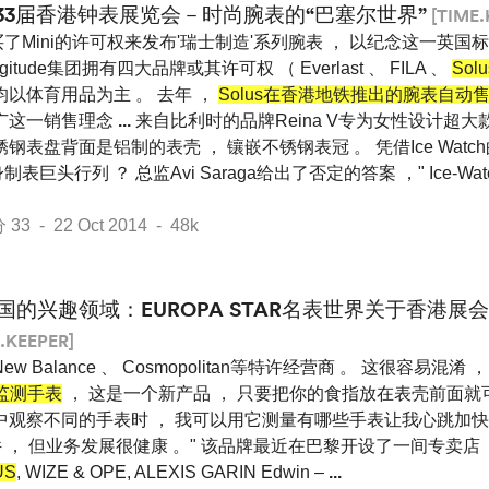
33届香港钟表展览会－时尚腕表的“巴塞尔世界”
[TIME.
了Mini的许可权来发布'瑞士制造'系列腕表 ， 以纪念这一英国标
gitude集团拥有四大品牌或其许可权 （ Everlast 、 FILA 、
Sol
均以体育用品为主 。 去年 ，
Solus在香港地铁推出的腕表自动
广这一销售理念
...
来自比利时的品牌Reina V专为女性设计超大
钢表盘背面是铝制的表壳 ， 镶嵌不锈钢表冠 。 凭借Ice Watc
表巨头行列 ？ 总监Avi Saraga给出了否定的答案 ，" Ice-W
 - 22 Oct 2014 - 48k
国的兴趣领域：EUROPA STAR名表世界关于香港展
.KEEPER]
New Balance 、 Cosmopolitan等特许经营商 。 这很容易混淆
率监测手表
， 这是一个新产品 ， 只要把你的食指放在表壳前面
会中观察不同的手表时 ， 我可以用它测量有哪些手表让我心跳加快
 ， 但业务发展很健康 。" 该品牌最近在巴黎开设了一间专卖店
US
, WIZE & OPE, ALEXIS GARIN Edwin –
...