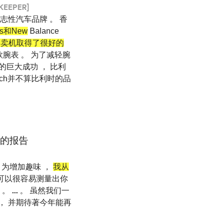
KEEPER]
志性汽车品牌 。 香
us和New
Balance
售卖机取得了很好的
款腕表 。 为了减轻腕
h的巨大成功 ， 比利
atch并不算比利时的品
会的报告
 ， 为增加趣味 ，
我从
就可以很容易测量出你
 。
...
。 虽然我们一
 ， 并期待著今年能再