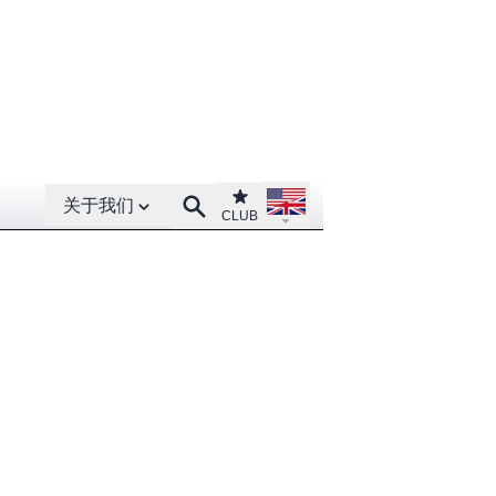
Open About menu
Open language menu
Club
Search
关于我们
CLUB