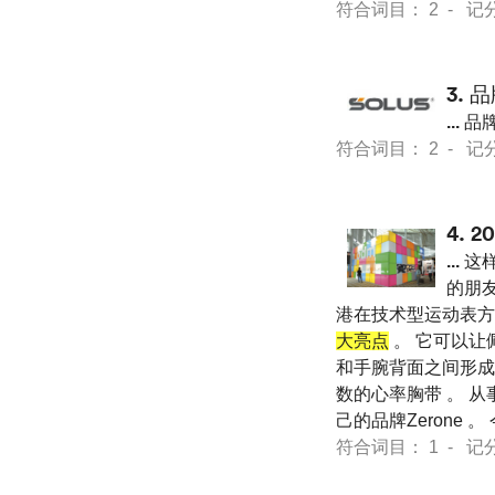
符合词目： 2 - 记分 23
3.
品
...
品牌
符合词目： 2 - 记分 20
4.
2
...
这样
的朋友
港在技术型运动表方
大亮点
。 它可以让
和手腕背面之间形成
数的心率胸带 。 从
己的品牌Zerone 
符合词目： 1 - 记分 12