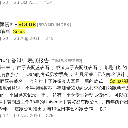
 - 23 Oct 2011 - 43k
牌资料-
SOLUS
[BRAND INDEX]
资料-
Solus
...
 - 23 Aug 2011 - 24k
010年香港钟表展报告
[TIME.KEEPER]
一来 ， 白手表配蓝表面 ， 或者黄手表配红表面 ， 都是可以的
有多少了 ！ Odm的各式男女手表 ， 都展示著自己的知名设计 、
面享有盛名 。 今年推出了许多令人耳目一新的款式 。
Solu
佩戴者通过一个手指触摸型心率测量器功能来检查心脏的跳动情况
的一个回路来记录心率 。 还有一个为专业运动员设计 、 可以
事手表制造工作35年的Universe手表贸易有限公司 ， 四年前
。 今年 ， 这家公司推出了与13位日本艺术家合作 、 以"
...
 - 03 Nov 2010 - 37k