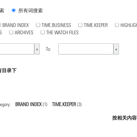
索
所有词搜索
BRAND INDEX
TIME.BUSINESS
TIME.KEEPER
HIGHLIG
S
ARCHIVES
THE WATCH FILES
To:
所有目录下
tegory:
BRAND INDEX
(1)
TIME.KEEPER
(3)
按相关内容