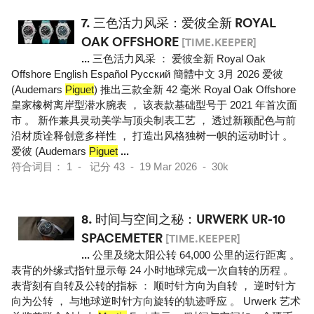
7.
三色活力风采：爱彼全新 ROYAL
OAK OFFSHORE
[TIME.KEEPER]
...
三色活力风采 ： 爱彼全新 Royal Oak
Offshore English Español Pусский 簡體中文 3月 2026 爱彼
(Audemars
Piguet
) 推出三款全新 42 毫米 Royal Oak Offshore
皇家橡树离岸型潜水腕表 ， 该表款基础型号于 2021 年首次面
市 。 新作兼具灵动美学与顶尖制表工艺 ， 透过新颖配色与前
沿材质诠释创意多样性 ， 打造出风格独树一帜的运动时计 。
爱彼 (Audemars
Piguet
...
符合词目： 1 - 记分 43 - 19 Mar 2026 - 30k
8.
时间与空间之秘：URWERK UR-10
SPACEMETER
[TIME.KEEPER]
...
公里及绕太阳公转 64,000 公里的运行距离 。
表背的外缘式指针显示每 24 小时地球完成一次自转的历程 。
表背刻有自转及公转的指标 ： 顺时针方向为自转 ， 逆时针方
向为公转 ， 与地球逆时针方向旋转的轨迹呼应 。 Urwerk 艺术