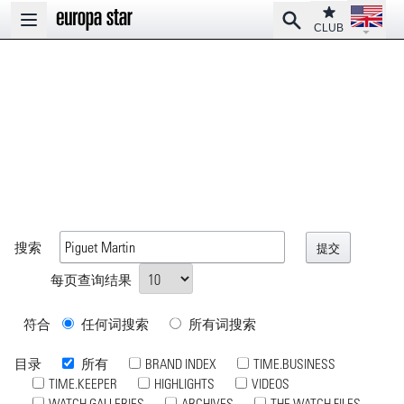
Open la
Club
Search
Open main menu
CLUB
搜索
每页查询结果
符合
任何词搜索
所有词搜索
目录
所有
BRAND INDEX
TIME.BUSINESS
TIME.KEEPER
HIGHLIGHTS
VIDEOS
WATCH GALLERIES
ARCHIVES
THE WATCH FILES