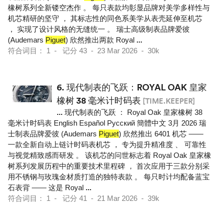
橡树系列全新镂空杰作 。 每只表款均彰显品牌对美学多样性与
机芯精研的坚守 ， 其标志性的同色系美学从表壳延伸至机芯
， 实现了设计风格的无缝统一 。 瑞士高级制表品牌爱彼
(Audemars
Piguet
) 欣然推出两款 Royal
...
符合词目： 1 - 记分 43 - 23 Mar 2026 - 30k
6.
现代制表的飞跃：ROYAL OAK 皇家
橡树 38 毫米计时码表
[TIME.KEEPER]
...
现代制表的飞跃 ： Royal Oak 皇家橡树 38
毫米计时码表 English Español Pусский 簡體中文 3月 2026 瑞
士制表品牌爱彼 (Audemars
Piguet
) 欣然推出 6401 机芯 ——
一款全新自动上链计时码表机芯 ， 专为提升精准度 、 可靠性
与视觉精致感而研发 。 该机芯的问世标志着 Royal Oak 皇家橡
树系列发展历程中的重要技术里程碑 ， 首次应用于三款分别采
用不锈钢与玫瑰金材质打造的独特表款 。 每只时计均配备蓝宝
石表背 —— 这是 Royal
...
符合词目： 1 - 记分 41 - 21 Mar 2026 - 39k