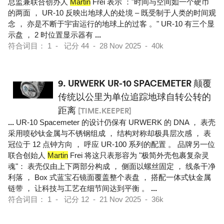
总监兼联合创办人
Martin
Frei 表示 ："时间与空间如一个硬币
的两面 ， UR-10 反映出地球人的处境 – 既受制于人类的时间观
念 ， 亦是不断于宇宙运行的地球上的过客 。" UR-10 有三个显
示盘 ， 2 时位置显示器有
...
符合词目： 1 - 记分 44 - 28 Nov 2025 - 40k
9.
URWERK UR-10 SPACEMETER 颠覆
传统以公里为单位追踪地球自转公转的
距离
[TIME.KEEPER]
...
UR-10 Spacemeter 的设计仍保有 URWERK 的 DNA ， 表壳
采用喷砂钛金属与不锈钢组成 ， 结构对称却极具层次感 ， 表
冠位于 12 点钟方向 ， 呼应 UR-100 系列的配置 。 品牌另一位
联合创始人
Martin
Frei 将这只表形容为 "极简外壳包裹复杂灵
魂"： 表壳仅由上下两部分构成 ， 侧面以螺丝固定 ， 线条干净
利落 ， Box 式蓝宝石镜面覆盖整个表盘 ， 搭配一体式钛金属
链带 ， 让科技与工艺在细节间达到平衡 。
...
符合词目： 1 - 记分 12 - 21 Nov 2025 - 36k