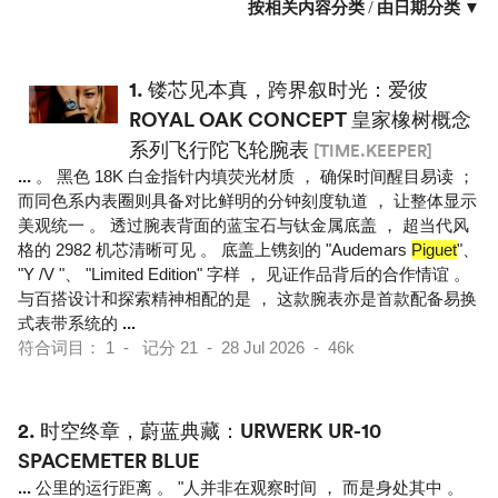
按相关内容分类
/
由日期分类 ▼
1.
镂芯见本真，跨界叙时光：爱彼
ROYAL OAK CONCEPT 皇家橡树概念
系列飞行陀飞轮腕表
[TIME.KEEPER]
...
。 黑色 18K 白金指针内填荧光材质 ， 确保时间醒目易读 ；
而同色系内表圈则具备对比鲜明的分钟刻度轨道 ， 让整体显示
美观统一 。 透过腕表背面的蓝宝石与钛金属底盖 ， 超当代风
格的 2982 机芯清晰可见 。 底盖上镌刻的 "Audemars
Piguet
"、
"Y /V "、 "Limited Edition" 字样 ， 见证作品背后的合作情谊 。
与百搭设计和探索精神相配的是 ， 这款腕表亦是首款配备易换
式表带系统的
...
符合词目： 1 - 记分 21 - 28 Jul 2026 - 46k
2.
时空终章，蔚蓝典藏：URWERK UR-10
SPACEMETER BLUE
...
公里的运行距离 。 "人并非在观察时间 ， 而是身处其中 。