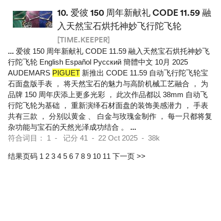
10.
爱彼 150 周年新献礼 CODE 11.59 融
入天然宝石烘托神妙飞行陀飞轮
[TIME.KEEPER]
...
爱彼 150 周年新献礼 CODE 11.59 融入天然宝石烘托神妙飞
行陀飞轮 English Español Pусский 簡體中文 10月 2025
AUDEMARS
PIGUET
新推出 CODE 11.59 自动飞行陀飞轮宝
石面盘版手表 ， 将天然宝石的魅力与高阶机械工艺融合 ， 为
品牌 150 周年庆添上更多光彩 ， 此次作品都以 38mm 自动飞
行陀飞轮为基础 ， 重新演绎石材面盘的装饰美感潜力 ， 手表
共有三款 ， 分别以黄金 、 白金与玫瑰金制作 ， 每一只都将复
杂功能与宝石的天然光泽成功结合 。
...
符合词目： 1 - 记分 41 - 22 Oct 2025 - 38k
结果页码 1
2
3
4
5
6
7
8
9
10
11
下一页 >>