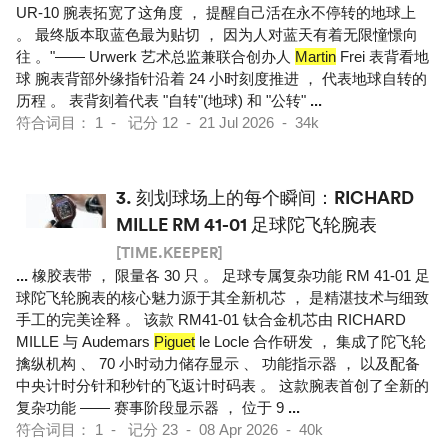
UR-10 腕表拓宽了这角度 ， 提醒自己活在永不停转的地球上
。 最终版本取蓝色最为贴切 ， 因为人对蓝天有着无限憧憬向
往 。"—— Urwerk 艺术总监兼联合创办人
Martin
Frei 表背看地
球 腕表背部外缘指针沿着 24 小时刻度推进 ， 代表地球自转的
历程 。 表背刻着代表 "自转"(地球) 和 "公转"
...
符合词目： 1 - 记分 12 - 21 Jul 2026 - 34k
3.
刻划球场上的每个瞬间：RICHARD
MILLE RM 41-01 足球陀飞轮腕表
[TIME.KEEPER]
...
橡胶表带 ， 限量各 30 只 。 足球专属复杂功能 RM 41-01 足
球陀飞轮腕表的核心魅力源于其全新机芯 ， 是精湛技术与细致
手工的完美诠释 。 该款 RM41-01 钛合金机芯由 RICHARD
MILLE 与 Audemars
Piguet
le Locle 合作研发 ， 集成了陀飞轮
擒纵机构 、 70 小时动力储存显示 、 功能指示器 ， 以及配备
中央计时分针和秒针的飞返计时码表 。 这款腕表首创了全新的
复杂功能 —— 赛事阶段显示器 ， 位于 9
...
符合词目： 1 - 记分 23 - 08 Apr 2026 - 40k