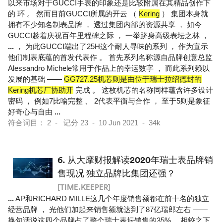
以来市场对于GUCCI手表的印象还是比较附属在其精品创作下
的 环 。 然而目前GUCCI所属的开云 （
Kering
） 集团本身就
拥有不少知名制表品牌 ， 透过集团内部的资源共享 ， 如今
GUCCI趁着庆祝百年里程碑之际 ， 一举跻身高级表坛之林 ，
...
， 为此GUCCI端出了25H这个耐人寻味的系列 ， 作为宣示
他们制表底蕴的首发代表作 。 首先系列名称源自品牌创意总监
Alessandro Michele常用于作品上的幸运数字 ， 而此系列赖以
发展的基础 ——
GG727.25机芯则是由位于瑞士拉绍德封的
Kering机芯厂协助开
完成 。 这枚机芯的名称同样蕴含许多设计
密码 ， 例如7比喻完整 、 2代表平衡与合作 ， 至于5则是象征
好奇心与自由
...
符合词目： 2 - 记分 23 - 10 Jun 2021 - 34k
6.
从大摩财报解读2020年瑞士表品牌销
售现况 独立品牌比集团还强？
[TIME.KEEPER]
...
AP和RICHARD MILLE这几个年度销售额都在前十名的独立
经营品牌 ， 光他们加起来销售额就达到了87亿瑞郎左右 ——
换句话说这四个品牌占了整个瑞士表坛销售的35%， 相较之下