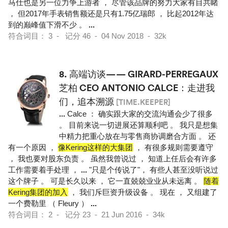
马仕也是另一位力争上游者 ， 尽管该品牌的努力大家有目共睹
， 但2017年手表销售额还是只有1.75亿瑞郎 ， 比起2012年达
到的巅峰值下滑不少 。
...
符合词目： 3 - 记分 46 - 04 Nov 2018 - 32k
8.
高端访谈—— GIRARD-PERREGAUX
芝柏 CEO ANTONIO CALCE：走进我
们，追本溯源
[TIME.KEEPER]
...
Calce ： 确实跟大家的交流沟通会少了很多
。 目前来说一切进展还算顺利吧 。 我只是想集
中精力把重心放在与零售商协调磨合方面 。 还
有一个原因 ，
像Kering这样的大集团
， 有很多规则需要遵守
， 我也要对股东负责 。 虽然我曾说过 ， 知道上任后会有许多
工作需要着手处理 ，
...
"只是个传说了"， 有些人甚至没听说过
这个牌子 。 可是长久以来 ， 它一直兢兢业业从未远离 。
随着
Kering集团的加入
， 我们斥巨资升级设备 。 现在 ， 又组建了
一个费勒里 （ Fleury ）
...
符合词目： 2 - 记分 23 - 21 Jun 2016 - 34k