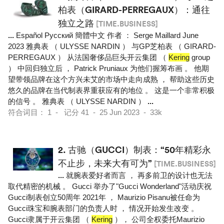
柏表（GIRARD-PERREGAUX）：通往
独立之路
[TIME.BUSINESS]
...
Español Pусский 簡體中文 作者 ： Serge Maillard June
2023 雅典表 （ ULYSSE NARDIN ） 与GP芝柏表 （ GIRARD-
PERREGAUX ） 从法国奢侈品巨头开云集团 （
Kering
group
） 中回归独立后 ， Patrick Pruniaux 为他们握筹布画 。 他期
望带领品牌在这个方兴未艾的市场中走向成熟 ， 帮助这些历史
悠久的品牌在当代制表界重获应有的地位 。 这是一个非常积极
的信号 。 雅典表 （ ULYSSE NARDIN ）
...
符合词目： 1 - 记分 41 - 25 Jun 2023 - 33k
2.
古驰（GUCCI）制表：“50年精彩永
不止步，未来大有可为”
[TIME.BUSINESS]
...
就腕表爱好者而言 ， 再多前卫的设计也无法
取代精密的机械 。 Gucci 举办了"Gucci Wonderland"活动庆祝
Gucci制表创立50周年 2021年 ， Maurizio Pisanu被任命为
Gucci珠宝和腕表部门的负责人时 ， 情况开始发生改变 。
Gucci隶属于开云集团 （
Kering
）， 公司全权委托Maurizio