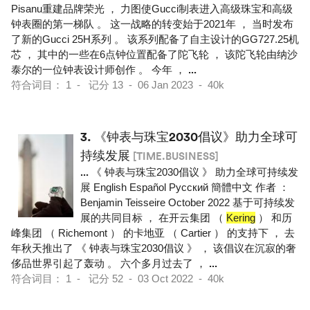
Pisanu重建品牌荣光 ， 力图使Gucci制表进入高级珠宝和高级
钟表圈的第一梯队 。 这一战略的转变始于2021年 ， 当时发布
了新的Gucci 25H系列 。 该系列配备了自主设计的GG727.25机
芯 ， 其中的一些在6点钟位置配备了陀飞轮 ， 该陀飞轮由纳沙
泰尔的一位钟表设计师创作 。 今年 ，
...
符合词目： 1 - 记分 13 - 06 Jan 2023 - 40k
3.
《钟表与珠宝2030倡议》助力全球可
持续发展
[TIME.BUSINESS]
...
《 钟表与珠宝2030倡议 》 助力全球可持续发
展 English Español Pусский 簡體中文 作者 ：
Benjamin Teisseire October 2022 基于可持续发
展的共同目标 ， 在开云集团 （
Kering
） 和历
峰集团 （ Richemont ） 的卡地亚 （ Cartier ） 的支持下 ， 去
年秋天推出了 《 钟表与珠宝2030倡议 》 ， 该倡议在沉寂的奢
侈品世界引起了轰动 。 六个多月过去了 ，
...
符合词目： 1 - 记分 52 - 03 Oct 2022 - 40k