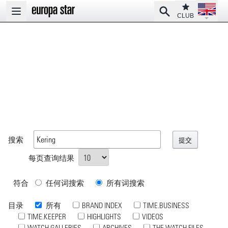
Open la
Club
Search
Open main menu
CLUB
搜索
每页查询结果
符合
任何词搜索
所有词搜索
目录
所有
BRAND INDEX
TIME.BUSINESS
TIME.KEEPER
HIGHLIGHTS
VIDEOS
WATCH GALLERIES
ARCHIVES
THE WATCH FILES