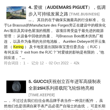
4.
爱彼（AUDEMARS PIGUET），低调
步入可持续发展之路
[TIME.BUSINESS]
...
。 其目的在于确保实施最高的行业标准 。 位
于Le Brassus的Manufacture des Forges旁正在建设中的模块化
Arc项目及其绿色屋顶的视图 。 该项目将受益于最先进的能源
管理 ： 从设备中回收的热量 、 与Brassus Bois燃木供热厂相
连 ， 以及作为备用的光伏电池板 。 Aurélien Debeyer对开云集
团 （
Kering
） 及卡地亚退出国际珠宝责任委员会 （ RJC ）
有何反应 ？ exit from the RJC ? "对爱彼的影响是有限的 ，"他
回应道 。"
...
符合词目： 1 - 记分 12 - 02 Oct 2022 - 42k
5.
GUCCI庆祝创立百年进军高级制表
全新25H系列搭载陀飞轮惊艳亮相
[TIME.KEEPER]
...
， 不过过去我们往往会将品牌手表当作一种流行配件 ， 虽
然他们也是强调自家手表产品必需产自瑞士的血统 ， 可是长期