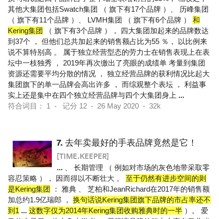
其他大集团包括Swatch集团 （ 旗下有17个品牌 ）、 历峰集团
（ 旗下有11个品牌 ）、 LVMH集团 （ 旗下有6个品牌 ）
和
Kering集团
（ 旗下有3个品牌 ）， 四大集团加起来的品牌数达
到37个 ， 但他们总共加起来的销售额占比为55 ％， 以比例来
说不算特别高 。 属于独立经营型态的劳力士在销售表现上在表
坛中一枝独秀 ， 2019年再次缴出了亮眼的成绩单 考量到集团
资源还需要平均分散的情况 ， 独立经营品牌的获利情况比起大
集团旗下的单一品牌会高出许多 ， 而综观整个表坛 ， 利益事
实上还是集中在四个独立经营品牌与四个大集团身上
...
符合词目： 1 - 记分 12 - 26 May 2020 - 32k
7.
去年卖最好的手表品牌竟然是它！
[TIME.KEEPER]
...
、 长期管理 （ 例如对市场的灰色地带采取零
容忍策略 ）， 因而得以不断壮大 。
至于仍然有进步空间的则
是Kering集团
： 雅典 、 芝柏和JeanRichard在2017年的销售额
加总约1.9亿瑞郎 ，
换句话说Kering集团旗下品牌的市占率还不
到1
...
这数字仅为2014年Kering集团收购雅典时的一半
）。 爱