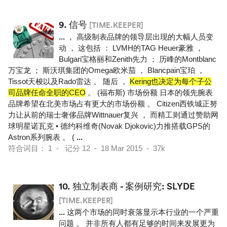
9.
信号
[TIME.KEEPER]
...
， 高级制表品牌的领导层出现的大幅人员变
动 ， 这包括 ： LVMH的TAG Heuer豪雅 ，
Bulgari宝格丽和Zenith先力 ； 历峰的Montblanc
万宝龙 ； 斯沃琪集团的Omega欧米茄 ， Blancpain宝珀 ，
Tissot天梭以及Rado雷达 。 随后 ，
Kering也决定为每个子公
司品牌任命全职的CEO
。 (福布斯) 市场份额 日本的领先腕表
品牌希望在北美市场占有更大的市场份额 。 Citizen西铁城正努
力让从前的瑞士奢侈品牌Wittnauer复兴 ， 而精工则通过赞助网
球明星诺瓦克 • 德约科维奇(Novak Djokovic)力推搭载GPS的
Astron系列腕表 。 (
...
符合词目： 1 - 记分 12 - 18 Mar 2015 - 37k
10.
独立制表商 - 案例研究: SLYDE
[TIME.KEEPER]
...
这两个市场的同时衰落显示本行业的一个严重
问题 。 并非所有人都有足够的时间来发展更为