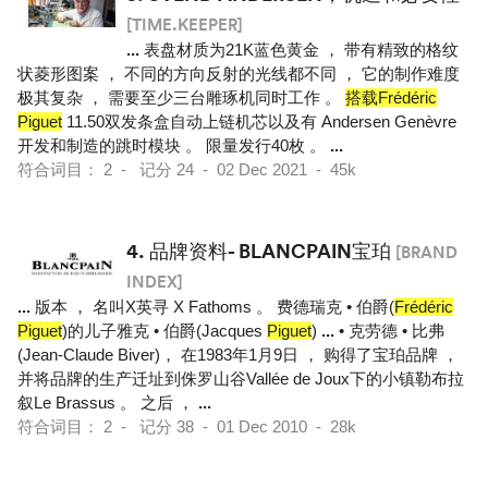
[TIME.KEEPER]
...
表盘材质为21K蓝色黄金 ， 带有精致的格纹
状菱形图案 ， 不同的方向反射的光线都不同 ， 它的制作难度
极其复杂 ， 需要至少三台雕琢机同时工作 。
搭载Frédéric
Piguet
11.50双发条盒自动上链机芯以及有 Andersen Genèvre
开发和制造的跳时模块 。 限量发行40枚 。
...
符合词目： 2 - 记分 24 - 02 Dec 2021 - 45k
4.
品牌资料- BLANCPAIN宝珀
[BRAND
INDEX]
...
版本 ， 名叫X英寻 X Fathoms 。 费德瑞克 • 伯爵(
Frédéric
Piguet
)的儿子雅克 • 伯爵(Jacques
Piguet
)
...
• 克劳德 • 比弗
(Jean-Claude Biver)， 在1983年1月9日 ， 购得了宝珀品牌 ，
并将品牌的生产迁址到侏罗山谷Vallée de Joux下的小镇勒布拉
叙Le Brassus 。 之后 ，
...
符合词目： 2 - 记分 38 - 01 Dec 2010 - 28k