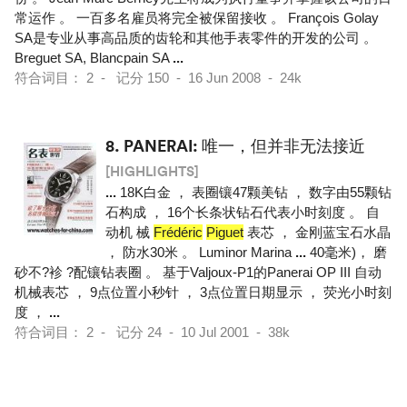
常运作 。 一百多名雇员将完全被保留接收 。 François Golay
SA是专业从事高品质的齿轮和其他手表零件的开发的公司 。
Breguet SA, Blancpain SA
...
符合词目： 2 - 记分 150 - 16 Jun 2008 - 24k
8.
PANERAI: 唯一，但并非无法接近
[HIGHLIGHTS]
...
18K白金 ， 表圈镶47颗美钻 ， 数字由55颗钻
石构成 ， 16个长条状钻石代表小时刻度 。 自
动机 械
Frédéric
Piguet
表芯 ， 金刚蓝宝石水晶
， 防水30米 。 Luminor Marina
...
40毫米)， 磨
砂不?袗 ?配镶钻表圈 。 基于Valjoux-P1的Panerai OP III 自动
机械表芯 ， 9点位置小秒针 ， 3点位置日期显示 ， 荧光小时刻
度 ，
...
符合词目： 2 - 记分 24 - 10 Jul 2001 - 38k