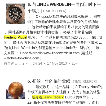
5.
与LINDE WERDELIN一同倒计时下一
个满月
[TIME.KEEPER]
...
， Oktopus这款精美的月相潜水腕表 ， 拥有
纯手工制作的玫瑰金表圈以及复杂的月相功能
。 这款精致的手表描绘了月相发光的逼真图像
， 同时还拥有月相倒数计时的功能 ， 搭载了非常著名的
Frederic
Piguet
机芯 。 "一个满月的周期约为29.53天 。 在此期
间 ， 最适合的下班活动就是在月光塑造的完美的条件下潜水
...
"这是Linde Werdelin的创意总监Morten Linde先生所说的 。 原
文来源 ： Linde Werdelin www.lindewerdelin.com (请注明
watches-for-china.com )
...
符合词目： 2 - 记分 24 - 17 Nov 2010 - 25k
6.
初始一年的临时业绩
[TIME.KEEPER]
...
。 短短数月 ， 这一品牌 （ 在Thierry Nataf的
带领下变得格外引人注目 ） 完成了彻底的转型
。
现今在Jean-Frédéric
Dufour的领导下 ，
Zenith不仅将所有耀眼浮夸的产品撤柜 ， 而且