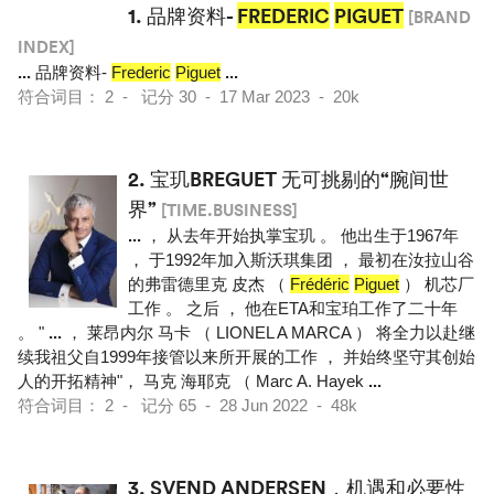
1.
品牌资料-
FREDERIC
PIGUET
[BRAND
INDEX]
...
品牌资料-
Frederic
Piguet
...
符合词目： 2 - 记分 30 - 17 Mar 2023 - 20k
2.
宝玑BREGUET 无可挑剔的“腕间世
界”
[TIME.BUSINESS]
...
， 从去年开始执掌宝玑 。 他出生于1967年
， 于1992年加入斯沃琪集团 ， 最初在汝拉山谷
的弗雷德里克 皮杰 （
Frédéric
Piguet
） 机芯厂
工作 。 之后 ， 他在ETA和宝珀工作了二十年
。 "
...
， 莱昂内尔 马卡 （ LIONEL A MARCA ） 将全力以赴继
续我祖父自1999年接管以来所开展的工作 ， 并始终坚守其创始
人的开拓精神"， 马克 海耶克 （ Marc A. Hayek
...
符合词目： 2 - 记分 65 - 28 Jun 2022 - 48k
3.
SVEND ANDERSEN，机遇和必要性