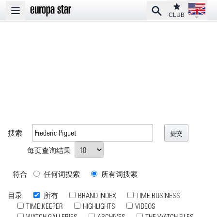
Open la
Club
Search
Open main menu
CLUB
搜索
每页查询结果
符合
任何词搜索
所有词搜索
目录
所有
BRAND INDEX
TIME.BUSINESS
TIME.KEEPER
HIGHLIGHTS
VIDEOS
WATCH GALLERIES
ARCHIVES
THE WATCH FILES