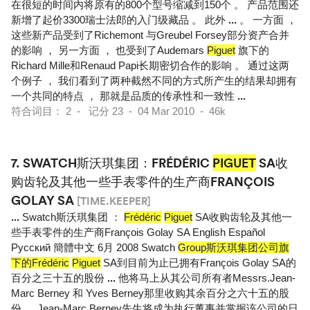
在很短的时间内将原有的800个型号缩减到150个 。 产品范围还
新增了起价3300瑞士法郎的入门级藏品 。 此外
...
。 一方面 ，
这些新产品受到了Richemont 与Greubel Forsey部分资产合并
的影响 ， 另一方面 ， 也受到了Audemars
Piguet
旗下的
Richard Mille和Renaud Papi长期密切合作的影响 。 通过这两
个例子 ， 我们看到了两种截然不同的方式所产生的结果却拥有
一个共同的特点 ， 那就是品质的传承性和一致性
...
符合词目： 2 - 记分 23 - 04 Mar 2010 - 46k
7.
SWATCH斯沃琪集团：FRÉDÉRIC
PIGUET
SA收
购齿轮及其他一些手表零件的生产商FRANÇOIS
GOLAY SA
[TIME.KEEPER]
...
Swatch斯沃琪集团 ：
Frédéric
Piguet
SA收购齿轮及其他一
些手表零件的生产商François Golay SA English Español
Pусский 簡體中文 6月 2008 Swatch
Group斯沃琪集团公司旗
下的Frédéric
Piguet
SA到目前为止已拥有François Golay SA的
百分之三十五的股份
...
他将马上从其公司所有者Messrs.Jean-
Marc Berney 和 Yves Berney那里收购其余百分之六十五的股
份 。 Jean-Marc Berney先生将成为执行董事并掌握该公司的日