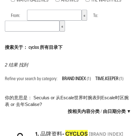
From:
To:
搜索关于： cyclos 所有目录下
2 结果 找到
Refine your search by category:
BRAND INDEX
(1)
TIME.KEEPER
(1)
你的意思是：
Seculus
or
从Escale世界时腕表到Escale时区腕
表
or
去年Scalise
?
按相关内容分类
/
由日期分类 ▼
1.
品牌资料-
CYCLOS
[BRAND INDEX]