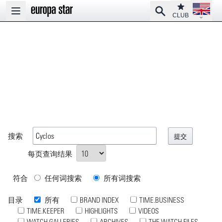
Open la
Club
Search
Open main menu
CLUB
搜索
每页查询结果
符合
任何词搜索
所有词搜索
目录
所有
BRAND INDEX
TIME.BUSINESS
TIME.KEEPER
HIGHLIGHTS
VIDEOS
WATCH GALLERIES
ARCHIVES
THE WATCH FILES