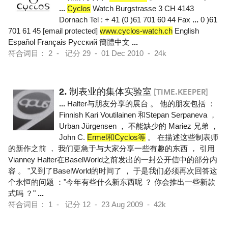
...
Cyclos
Watch Burgstrasse 3 CH 4143
Dornach Tel : + 41 (0 )61 701 60 44 Fax
...
0 )61
701 61 45 [email protected]
www.cyclos-watch.ch
English
Español Français Pусский 簡體中文
...
符合词目： 2 - 记分 29 - 01 Dec 2010 - 24k
2.
制表业的集体实验室
[TIME.KEEPER]
...
Halter与朋友分享的展台 。 他的朋友包括 ：
Finnish Kari Voutilainen 和Stepan Serpaneva ，
Urban Jürgensen ， 不能缺少的 Mariez 兄弟 ，
John C.
Ermel和Cyclos等
。 在描述这些制表师
的新作之前 ， 我们更急于与大家分享一些有趣的东西 ， 引用
Vianney Halter在BaselWorld之前发出的一封公开信中的部分内
容 。 "又到了BaselWorld的时间了 ， 于是我们必须再次回答这
个永恒的问题 ："今年有些什么新东西呢 ？ 你会推出一些新款
式吗 ？"
...
符合词目： 1 - 记分 12 - 23 Aug 2009 - 42k