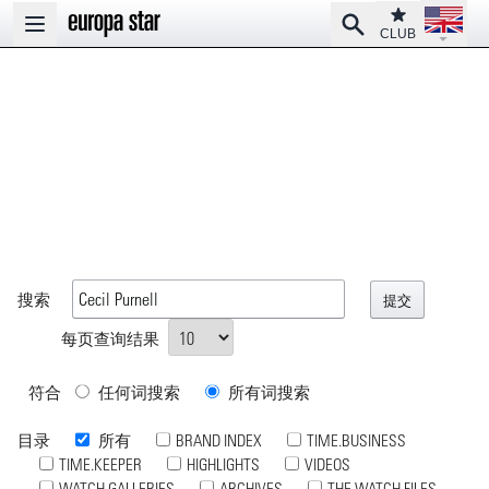
Open la
Club
Search
Open main menu
CLUB
搜索
每页查询结果
符合
任何词搜索
所有词搜索
目录
所有
BRAND INDEX
TIME.BUSINESS
TIME.KEEPER
HIGHLIGHTS
VIDEOS
WATCH GALLERIES
ARCHIVES
THE WATCH FILES