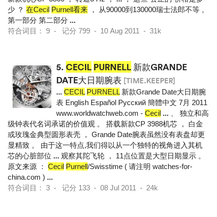
少 ？
在Cecil
Purnell看来
， 从90000到130000瑞士法郎不等 。
第一部分 第二部分
...
符合词目： 9 - 记分 799 - 10 Aug 2011 - 31k
5.
CECIL
PURNELL
新款GRANDE
DATE大日期腕表
[TIME.KEEPER]
...
CECIL
PURNELL
新款Grande Date大日期腕
表 English Español Pусский 簡體中文 7月 2011
www.worldwatchweb.com -
Cecil
...
、 独立和高
级钟表代名词承诺的价值观 。 搭载新款CP 3988机芯 ， 白金
或玫瑰金典型圆形表壳 ， Grande Date腕表虽然没有表盘却更
显精致 。 由于这一特点,我们得以从一个独特的视角进入其机
芯的心脏部位
...
观察其陀飞轮 ， 11点位置是大型日期显示 。
原文来源 ：
Cecil
Purnell
/Swisstime ( 请注明 watches-for-
china.com )
...
符合词目： 3 - 记分 133 - 08 Jul 2011 - 24k