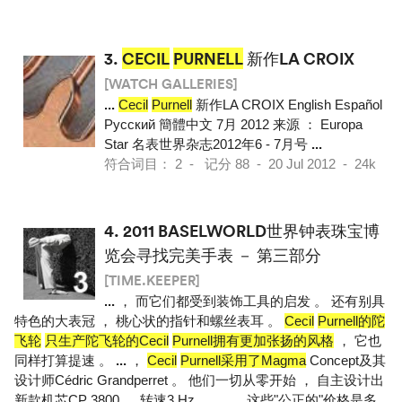
3.
CECIL
PURNELL
新作LA CROIX
[WATCH GALLERIES]
...
Cecil
Purnell
新作LA CROIX English Español
Pусский 簡體中文 7月 2012 来源 ： Europa
Star 名表世界杂志2012年6 - 7月号
...
符合词目： 2 - 记分 88 - 20 Jul 2012 - 24k
4.
2011 BASELWORLD世界钟表珠宝博
览会寻找完美手表 － 第三部分
[TIME.KEEPER]
...
， 而它们都受到装饰工具的启发 。 还有别具
特色的大表冠 ， 桃心状的指针和螺丝表耳 。
Cecil
Purnell的陀
飞轮
只生产陀飞轮的Cecil
Purnell拥有更加张扬的风格
， 它也
同样打算提速 。
...
，
Cecil
Purnell采用了Magma
Concept及其
设计师Cédric Grandperret 。 他们一切从零开始 ， 自主设计出
新款机芯CP 3800 ， 转速3 Hz ，
...
， 这些"公正的"价格是多