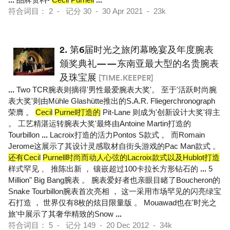
符合词目： 2 - 记分 30 - 30 Apr 2021 - 23k
2.
第6届时光之旅闭幕晚宴及年度腕表
颁奖典礼——东南亚最大型的名贵腕表
及珠宝展
[TIME.KEEPER]
...
Two TCR腕表则摘得'男性最爱腕表大奖'。 至于'活跃时尚腕
表大奖'则由Mühle Glashütte推出的S.A.R. Fliegerchronograph
荣膺 。
Cecil
Purnell打造的
Pit-Lane 则成为'创新设计大奖'得主
。 工艺精湛运转腕表大奖'最终由Antoine Martin打造的
Tourbillon
...
Lacroix打造的活力Pontos S款式 。 而Romain
Jerome这展示了其设计灵感取材自街头游戏的Pac Man款式 。
还有Cecil
Purnell时尚而动人心弦的Lacroix款式以及Hublot打造
样式罕见 、 推陈出新 ， 镶嵌超过100卡拉长方形钻石的
...
5
Million" Big Bang腕表 。 腕表爱好者也亲眼目睹了Boucheron的
Snake Tourbillon腕表首次亮相 ， 这一采用市场罕见的闪亮绿宝
石打造 ， 世界仅有8枚的炫目限量版 。 Mouawad也在'时光之
旅'中展示了其奢华精致的Snow
...
符合词目： 5 - 记分 149 - 20 Dec 2012 - 34k