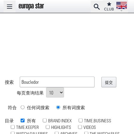
Open la
Club
Search
Open main menu
CLUB
搜索
每页查询结果
符合
任何词搜索
所有词搜索
目录
所有
BRAND INDEX
TIME.BUSINESS
TIME.KEEPER
HIGHLIGHTS
VIDEOS
WATCH GALLERIES
ARCHIVES
THE WATCH FILES