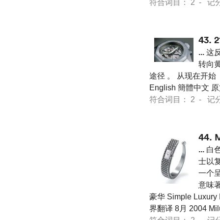
符合词目： 2 - 记分 21
43.
...
这反
转向
途径 。 从现在开始
English 簡體中文
符合词目： 2 - 记分 21
44.
...
白色
士以
一个
意味
豪华 Simple Luxur
界翻译 8月 2004