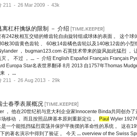
1 - 26 Mar 2009 - 43k
逃离杠杆擒纵的限制 － 介绍
[TIME.KEEPER]
有242枚相互交错的锥齿轮自由旋转组成球体的表面 。 这个球体
 30枚30齿黄色齿轮 、 60枚14齿橘色齿轮以及140枚12齿的小型
Nylander ， bugman123.com 石英技术带来的旋风如此猛烈
灭 。 不过 ，
...
－ 介绍 English Español Français Français
lard Europa Star名表世界翻译 8月 2013 自1757年Thomas 
来 ，
...
1 - 26 Aug 2013 - 29k
瑞士春季表展概况
[TIME.KEEPER]
ler ， 他在20世纪初与意大利企业家Innocente Binda共同创
市场移动 ， 而且按照品牌基本原则重新定位 。
Paul
Wyler 192
是一个能抵挡猛烈震荡并保护平衡摆的革命性的系统 。 这在19
下的著名演示中得到了验证 。 今天
...
overview of the Swiss S