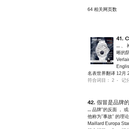
64 相关网页数
41.
C
...
、 
晰的阴
Ver
Engl
名表世界翻译 12月 2
符合词目： 2 - 记分 21
42.
假冒是品牌
...
品牌"的反面 ， 
他称为"事故" 的理论
Maillard Euro