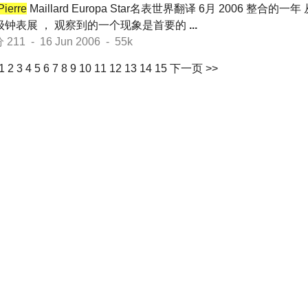
Pierre
Maillard Europa Star名表世界翻译 6月 2006 整合
高级钟表展 ， 观察到的一个现象是首要的
...
1 - 16 Jun 2006 - 55k
1
2
3
4
5
6
7
8
9
10
11
12
13
14
15
下一页 >>