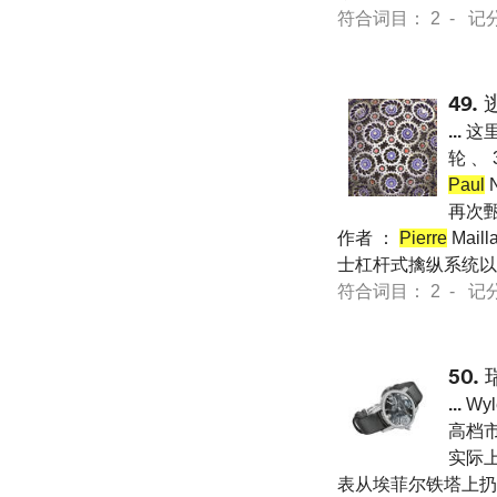
符合词目： 2 - 记分 21
49.
...
这里
轮 、
Paul
再次甄
作者 ：
Pierre
Mail
士杠杆式擒纵系统以
符合词目： 2 - 记分 21
50.
...
Wy
高档
实际上
表从埃菲尔铁塔上扔