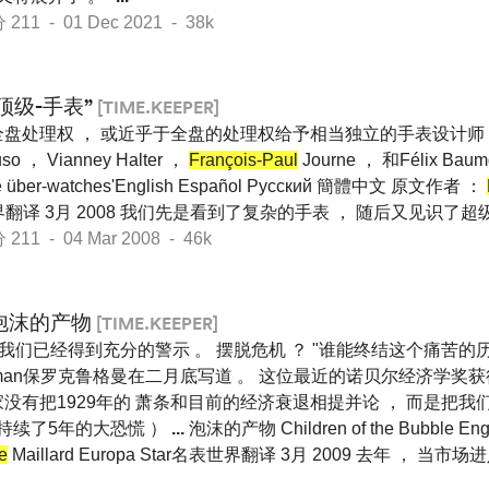
1 - 01 Dec 2021 - 38k
“顶级-手表”
[TIME.KEEPER]
盘处理权 ， 或近乎于全盘的处理权给予相当独立的手表设计师 （ 其
uso ， Vianney Halter ，
François-Paul
Journe ， 和Félix Bau
e über-watches'English Español Pусский 簡體中文 原文作者 ：
名表世界翻译 3月 2008 我们先是看到了复杂的手表 ， 随后又见识了
1 - 04 Mar 2008 - 46k
泡沫的产物
[TIME.KEEPER]
 我们已经得到充分的警示 。 摆脱危机 ？ "谁能终结这个痛苦的历
gman保罗克鲁格曼在二月底写道 。 这位最近的诺贝尔经济学奖
没有把1929年的 萧条和目前的经济衰退相提并论 ， 而是把
始持续了5年的大恐慌 ）
...
泡沫的产物 Children of the Bubble En
e
Maillard Europa Star名表世界翻译 3月 2009 去年 ， 