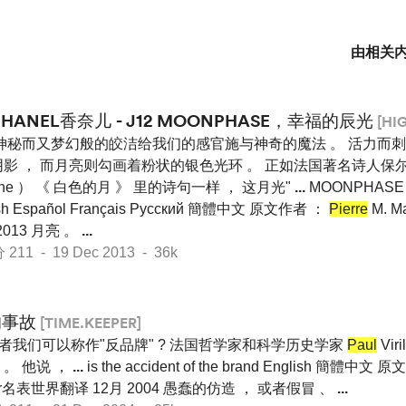
由相关
HANEL香奈儿 - J12 MOONPHASE，幸福的辰光
[HI
神秘而又梦幻般的皎洁给我们的感官施与神奇的魔法 。 活力而
影 ， 而月亮则勾画着粉状的银色光环 。 正如法国著名诗人保尔
laine ） 《 白色的月 》 里的诗句一样 ， 这月光"
...
MOONPHAS
ish Español Français Pусский 簡體中文 原文作者 ：
Pierre
M. Ma
013 月亮 。
...
1 - 19 Dec 2013 - 36k
的事故
[TIME.KEEPER]
或者我们可以称作"反品牌" ? 法国哲学家和科学历史学家
Paul
Vi
 。 他说 ，
...
is the accident of the brand English 簡體中文
pa Star名表世界翻译 12月 2004 愚蠢的仿造 ， 或者假冒 、
...