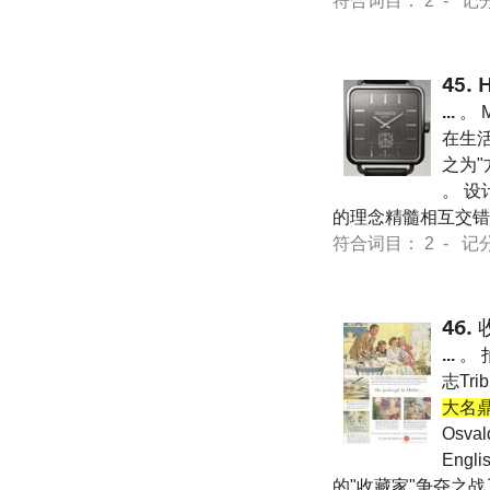
符合词目： 2 - 记分 21
45.
...
。 M
在生
之为
。 设计
的理念精髓相互交错融合 。
符合词目： 2 - 记分 21
46.
...
。 
志Tr
大名鼎
Osv
Engl
的"收藏家"争夺之战