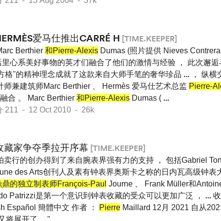
1 - 13 Aug 2004 - 37k
HERMÈS爱马仕推出CARRÉ H
[TIME.KEEPER]
arc Berthier
和Pierre-Alexis
Dumas (照片提供 Nieves Contrera
活里心系美好事物的英才们融合了他们的激情与经验 ， 此次邂
"方格"的精神理念成就了这款来自大师手笔的奢华珍品
...
， 纵横
师兼建筑师Marc Berthier 、 Hermès 爱马仕艺术总监
Pierre-Al
 Marc Berthier
和Pierre-Alexis
Dumas (
...
1 - 12 Oct 2010 - 26k
收藏家争夺季拉开序幕
[TIME.KEEPER]
拍卖行的创办得到了来自腕表界强有力的支持 ， 包括Gabriel Torte
ibune des Arts创刊人及素有钟表界奥斯卡之称的日内瓦高级钟
鼎的独立制表师François-Paul
Journe 、 Frank Müller和Antoi
aldo Patrizzi是第一个意识到钟表收藏的受众可以更加广泛 ，
...
收
ish Español 簡體中文 作者 ：
Pierre
Maillard 12月 2021 自
又将展开了 。"
...