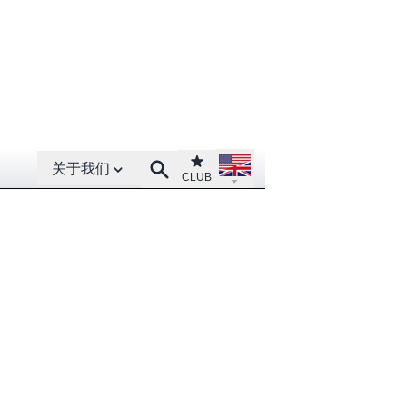
Open About menu
Open language menu
Club
Search
关于我们
CLUB