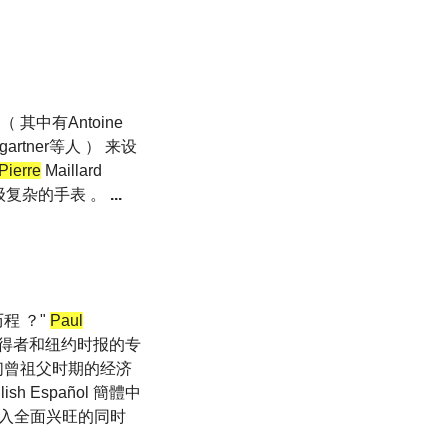
中有Antoine
mgartner等人 ） 来设
Pierre
Maillard
超级复杂的手表 。
...
程 ？"
Paul
获得者和纽约时报的专
我们曾祖父时期的经济
glish Español 簡體中
当市场进入全面兴旺的同时