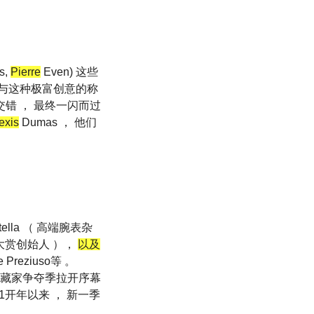
s,
Pierre
Even) 这些
逅与这种极富创意的称
交错 ， 最终一闪而过
exis
Dumas ， 他们
lla （ 高端腕表杂
表大赏创始人 ），
以及
ne Preziuso等 。
藏家争夺季拉开序幕
从2021开年以来 ， 新一季