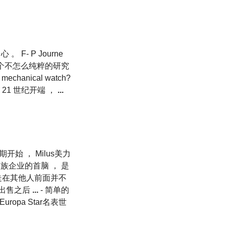
- P Journe
一个不怎么纯粹的研究
e mechanical watch?
 在 21 世纪开端 ，
...
始 ， Milus美力
家族企业的首脑 ， 是
走在其他人前面并不
格出售之后
...
- 简单的
d Europa Star名表世