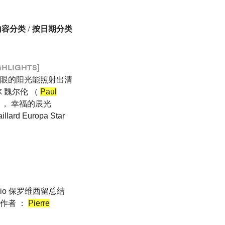
内容分类
/
按日期分类
GHLIGHTS]
刺眼的阳光能照射出清
 魏尔伦 （
Paul
E ， 幸福的辰光
illard Europa Star
rilio 保罗维西留总结
 原文作者 ：
Pierre