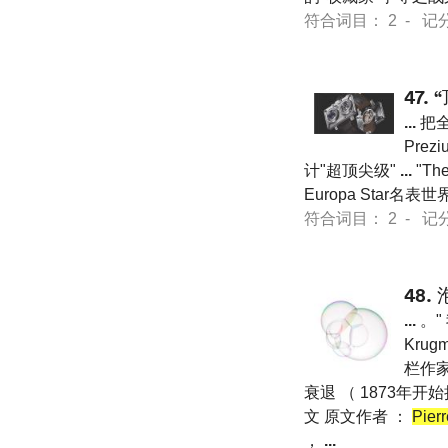
符合词目： 2 - 记分 21
47.
...
把全
Prezi
计"超顶尖级"
...
"Th
Europa Star
符合词目： 2 - 记分 21
48.
...
。"
Kru
栏作家
衰退 （ 1873年开
文 原文作者 ：
Pierr
，
...