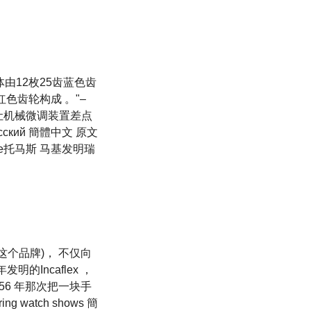
由12枚25齿蓝色齿
红色齿轮构成 。"–
 ， 让机械微调装置差点
 Pусский 簡體中文 原文
Mudge托马斯 马基发明瑞
办了这个品牌)， 不仅向
7年发明的Incaflex ，
56 年那次把一块手
pring watch shows 簡