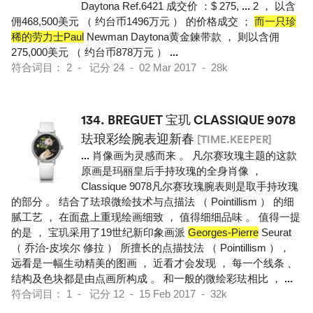
Daytona Ref.6421 成交价 ：$ 275,
...
2 ， 以含
佣468,500美元 （ 约台币1496万元 ） 的价格成交 ；
而一只珍
稀的劳力士Paul
Newman Daytona黄金鍊带款 ， 则以含佣
275,000美元 （ 约台币878万元 ）
...
符合词目： 2 - 记分 24 - 02 Mar 2017 - 28k
134.
BREGUET 宝玑 CLASSIQUE 9078
珐琅彩绘腕表迎新春
[TIME.KEEPER]
...
肖像画为灵感而来 。 凡尔赛玫瑰主题的这款
原画是玛丽皇后手持玫瑰的全身肖像 ，
Classique 9078凡尔赛玫瑰腕表则是取手持玫瑰
的部分 。 结合了珐琅微绘技术与点描法 （ Pointillism ） 的细
腻工艺 ， 在面盘上重现绘画细致 ， 值得细细品味 。 值得一提
的是 ， 宝玑采用了19世纪新印象画派
Georges-Pierre
Seurat
（ 乔治-皮埃尔 修拉 ） 所擅长的点描技法 （ Pointillism ），
远看是一幅生动精美的图画 ， 近看才会发现 ， 每一个线条 、
结构及色块都是由点画所构成 。 和一般的微绘彩珐相比 ，
...
符合词目： 1 - 记分 12 - 15 Feb 2017 - 32k