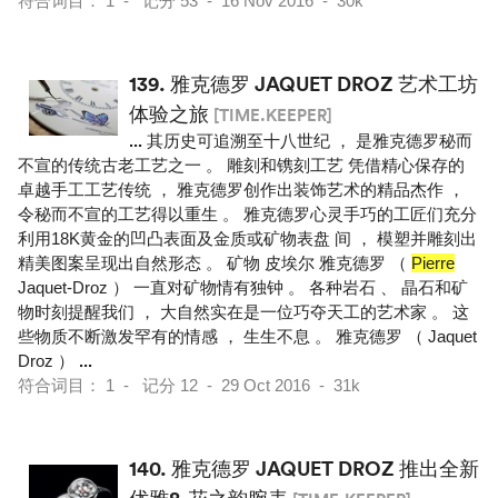
符合词目： 1 - 记分 53 - 16 Nov 2016 - 30k
139.
雅克德罗 JAQUET DROZ 艺术工坊
体验之旅
[TIME.KEEPER]
...
其历史可追溯至十八世纪 ， 是雅克德罗秘而
不宣的传统古老工艺之一 。 雕刻和镌刻工艺 凭借精心保存的
卓越手工工艺传统 ， 雅克德罗创作出装饰艺术的精品杰作 ，
令秘而不宣的工艺得以重生 。 雅克德罗心灵手巧的工匠们充分
利用18K黄金的凹凸表面及金质或矿物表盘 间 ， 模塑并雕刻出
精美图案呈现出自然形态 。 矿物 皮埃尔 雅克德罗 （
Pierre
Jaquet-Droz ） 一直对矿物情有独钟 。 各种岩石 、 晶石和矿
物时刻提醒我们 ， 大自然实在是一位巧夺天工的艺术家 。 这
些物质不断激发罕有的情感 ， 生生不息 。 雅克德罗 （ Jaquet
Droz ）
...
符合词目： 1 - 记分 12 - 29 Oct 2016 - 31k
140.
雅克德罗 JAQUET DROZ 推出全新