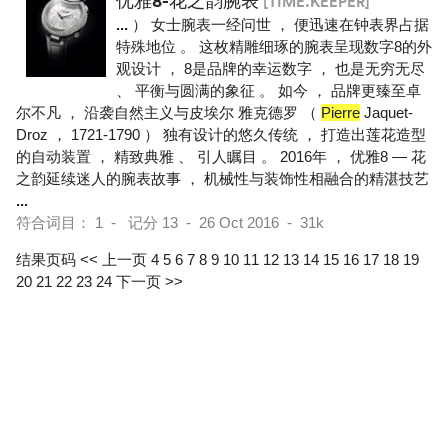
优雅8-花之韵腕表
[TIME.KEEPER]
...
） 女士腕表一经问世 ， 便迅速在钟表界占据
特殊地位 。 这枚精雕细琢的腕表呈现数字8的外
观设计 ， 8是品牌的幸运数字 ， 也是无穷无尽
、 平衡与圆满的象征 。 如今 ， 品牌更臻至卓
尔不凡 ， 沿袭自然主义与皮埃尔 雅克德罗 （
Pierre
Jaquet-
Droz ， 1721-1790 ） 独有设计的悠久传统 ， 打造出莲花造型
的自动装置 ， 精致典雅 、 引人瞩目 。 2016年 ， 优雅8 — 花
之韵延续迷人的腕表故事 ， 机械性与装饰性相融合的精湛技艺
...
符合词目： 1 - 记分 13 - 26 Oct 2016 - 31k
结果页码
<< 上一页
4
5
6
7
8
9
10
11
12
13
14
15
16
17
18
19
20
21
22
23
24
下一页 >>