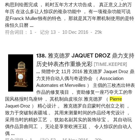
构思到绘图完成 ， 耗时五年方才大功告成 。 真正意义上的万
年历 在这么多让人惊叹的複杂功能中 ， 有一项複杂功能可说
是Franck Muller独有的特色 ， 那就是其万年曆机制使用的是特
殊恒久日曆
...
符合词目： 1 - 记分 13 - 10 Dec 2016 - 29k
138.
雅克德罗 JAQUET DROZ 鼎力支持
历史钟表杰作重焕光彩
[TIME.KEEPER]
...
簡體中文 11月 2016 雅克德罗 Jaquet Droz 鼎
力支持自动人偶与奇迹协会 （ Association
Automates et Merveilles ） 主倡的三枚杰出钟表
作品的修复项目 ， 资助修复一座巧夺天工的帝
国风格报时鸟座钟 ， 其机制由皮埃尔 雅克德罗 （
Pierre
Jaquet-Droz ） 精心设计 。 雅克德罗自启蒙时代创立之初 ，
致力于突破制表疆域 。 其用来测量时间的作品经考究设计 ，
采用当时的精妙工艺 ， 犹如名副其实的装饰珍宝 。 其自动玩
偶作品异曲同工 ， 无论是享誉欧洲王廷 、 令人惊叹的自动人
偶
...