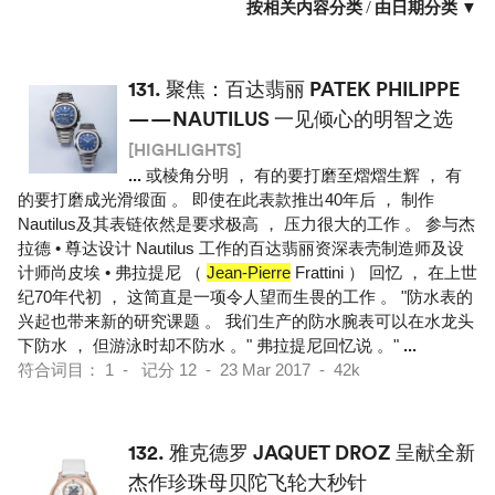
按相关内容分类
/
由日期分类 ▼
131.
聚焦：百达翡丽 PATEK PHILIPPE
——NAUTILUS 一见倾心的明智之选
[HIGHLIGHTS]
...
或棱角分明 ， 有的要打磨至熠熠生辉 ， 有
的要打磨成光滑缎面 。 即使在此表款推出40年后 ， 制作
Nautilus及其表链依然是要求极高 ， 压力很大的工作 。 参与杰
拉德 • 尊达设计 Nautilus 工作的百达翡丽资深表壳制造师及设
计师尚皮埃 • 弗拉提尼 （
Jean-Pierre
Frattini ） 回忆 ， 在上世
纪70年代初 ， 这简直是一项令人望而生畏的工作 。 "防水表的
兴起也带来新的研究课题 。 我们生产的防水腕表可以在水龙头
下防水 ， 但游泳时却不防水 。" 弗拉提尼回忆说 。"
...
符合词目： 1 - 记分 12 - 23 Mar 2017 - 42k
132.
雅克德罗 JAQUET DROZ 呈献全新
杰作珍珠母贝陀飞轮大秒针