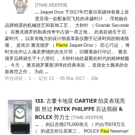
[TIME.KEEPER]
...
Jaquet Droz 于2017年巴塞尔高级钟表展上首
度呈现一款配备陀飞轮的卓越时计 ， 浑然融合
品牌精湛的机械技艺和装饰工艺 。 大秒针 （ Grande Seconde
） 在雅克德罗的制表传奇中占据一席之地 。 此表款诞生于启
蒙时代 ， 以富有魄力的设计彻底革新仅囿于记录时间的制表陈
规 。 皮埃尔 雅克德罗 （
Pierre
Jaquet-Droz ） 匠心巧运 ， 将
时光化作让人魂牵梦绕的吉光片羽 ， 闪耀着旅行印记 。 雅克
德罗品牌诞生于十八世纪 ， 大秒针由此凝聚此时代的精神精髓
。 今天 ， 雅克德罗重新演绎此经典表款 ， 造就女士腕表的全
新典范之作 。 为此
...
符合词目： 1 - 记分 13 - 05 Mar 2017 - 28k
133.
古董卡地亚 CARTIER 拍卖表现亮
眼 胜过 PATEK PHILIPPE 百达翡丽 &
ROLEX 劳力士
[TIME.KEEPER]
...
， 则以含佣275,000美元 （ 约台币878万元
） 的成交价位居第三 。 ROLEX
Paul
Newman'