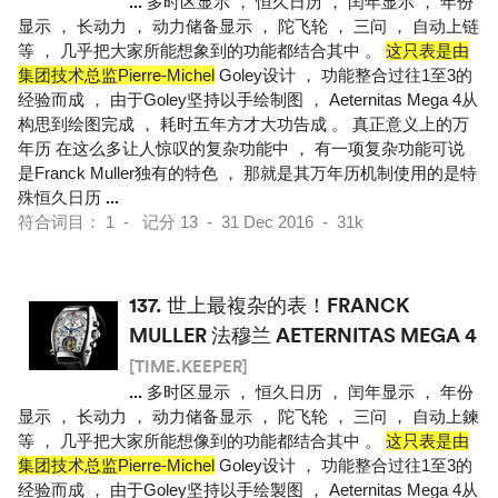
...
多时区显示 ， 恒久日历 ， 闰年显示 ， 年份
显示 ， 长动力 ， 动力储备显示 ， 陀飞轮 ， 三问 ， 自动上链
等 ， 几乎把大家所能想象到的功能都结合其中 。
这只表是由
集团技术总监Pierre-Michel
Goley设计 ， 功能整合过往1至3的
经验而成 ， 由于Goley坚持以手绘制图 ， Aeternitas Mega 4从
构思到绘图完成 ， 耗时五年方才大功告成 。 真正意义上的万
年历 在这么多让人惊叹的复杂功能中 ， 有一项复杂功能可说
是Franck Muller独有的特色 ， 那就是其万年历机制使用的是特
殊恒久日历
...
符合词目： 1 - 记分 13 - 31 Dec 2016 - 31k
137.
世上最複杂的表！FRANCK
MULLER 法穆兰 AETERNITAS MEGA 4
[TIME.KEEPER]
...
多时区显示 ， 恒久日历 ， 闰年显示 ， 年份
显示 ， 长动力 ， 动力储备显示 ， 陀飞轮 ， 三问 ， 自动上鍊
等 ， 几乎把大家所能想像到的功能都结合其中 。
这只表是由
集团技术总监Pierre-Michel
Goley设计 ， 功能整合过往1至3的
经验而成 ， 由于Goley坚持以手绘製图 ， Aeternitas Mega 4从