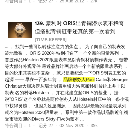
符合词目： 1 - 记分 27 - 29 Aug 2012 - 27k
139.
豪利时 ORIS出青铜潜水表不稀奇
但搭配青铜链带还真的第一次看到
[TIME.KEEPER]
...
， 找到一些可以转移注意力的焦点 。 为了向自己的制表发
迹地致敬 ， ORIS 2020年特别打造了一个全新的限量系列 ，
首波作品Hölstein 2020限量表罕见以青铜材质制作表壳 、 链带
等大部分外观零件 最近品牌计画启动一个全新的限量表系列 ，
目的说来其实也不复杂 ， 就只是要纪念一下ORIS制表工艺的
起源 —— 早在一百多年前 ，
品牌创办人Paul
Cattin和Georges
Christian大胆决定从瑞士制表重镇力洛克搬移到传统上并非以
制表 名的村落Hölstein ， 并在此建立起ORIS的基业 ， 据
说"ORIS"这个名称就是两位创办人从Hölstein村庄中的一条小溪
中获得灵感 。 也因为这层渊源 ， 因此品牌最新的限量表系列
就名为Hölstein 2020限量表 ， 系列中第一款作品以品牌近年颇
受市场欢迎的Divers Sixty-Five为蓝本
...
符合词目： 1 - 记分 27 - 02 Nov 2020 - 39k