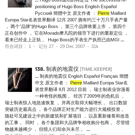
positioning of Hugo Boss English Español
Pусский 簡體中文 原文作者 ：
Pierre
Maillard
Europa Star名表世界翻译 12月 2007 拥有约三十万只手表产量
， 两个"品牌"的Hugo Boss ， 第三个品牌将要上市 ， 第四个
正在创作中 ， 它在Movado摩凡陀的领导下进行的重新定位 ，
看来已经走上正轨 。 Hugo Boss的手表生产执照已由MGI
...
符合词目： 1 - 记分 27 - 29 Dec 2007 - 31k
138.
制表的地震仪
[TIME.KEEPER]
...
制表的地震仪 English Español Français 簡體
中文 原文作者 ：
Pierre
Maillard Europa Star名
表世界翻译 8月 2012 目前 ， 瑞士制表业弥漫着
一种奇怪的氛围 。 经历了2009年的危机后 ，
瑞士制表惊人地急速恢复 ， 并再次取得大幅增长 。 出口数据
突破历史最高点 ， 各个品牌正对生产能力进行大规模投资 。
随处可见建设之中的新建筑和扩展项目 ， 以及重新修葺和改造
的工事 。 同时 ， 各个集团和大品牌争相收购分包商 。 尽管猎
物越来越稀少 ， 但猎人们却余兴未尽 。
...