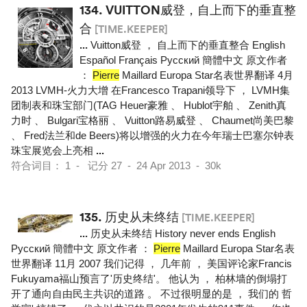
134.
VUITTON威登，自上而下的垂直整
合
[TIME.KEEPER]
...
Vuitton威登 ， 自上而下的垂直整合 English
Español Français Pусский 簡體中文 原文作者
：
Pierre
Maillard Europa Star名表世界翻译 4月
2013 LVMH-火力大增 在Francesco Trapani领导下 ， LVMH集
团制表和珠宝部门(TAG Heuer豪雅 、 Hublot宇舶 、 Zenith真
力时 、 Bulgari宝格丽 、 Vuitton路易威登 、 Chaumet尚美巴黎
、 Fred法兰和de Beers)将以增强的火力在今年瑞士巴塞尔钟表
珠宝展览会上亮相
...
符合词目： 1 - 记分 27 - 24 Apr 2013 - 30k
135.
历史从未终结
[TIME.KEEPER]
...
历史从未终结 History never ends English
Pусский 簡體中文 原文作者 ：
Pierre
Maillard Europa Star名表
世界翻译 11月 2007 我们记得 ， 几年前 ， 美国评论家Francis
Fukuyama福山预言了'历史终结'。 他认为 ， 柏林墙的倒塌打
开了通向自由民主共识的道路 。 不过很明显的是 ， 我们的 哲