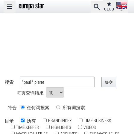
Open la
Club
Search
Open main menu
CLUB
搜索
每页查询结果
符合
任何词搜索
所有词搜索
目录
所有
BRAND INDEX
TIME.BUSINESS
TIME.KEEPER
HIGHLIGHTS
VIDEOS
WATCH GALLERIES
ARCHIVES
THE WATCH FILES