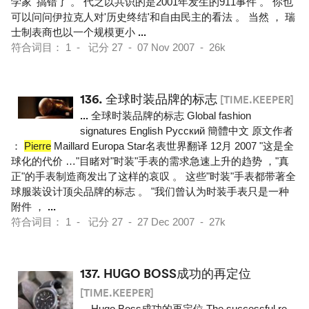
学家' 搞错了 。 代之以共识的是2001年发生的911事件 。 你也
可以问问伊拉克人对'历史终结'和自由民主的看法 。 当然 ， 瑞
士制表商也以一个规模更小
...
符合词目： 1 - 记分 27 - 07 Nov 2007 - 26k
136.
全球时装品牌的标志
[TIME.KEEPER]
...
全球时装品牌的标志 Global fashion
signatures English Pусский 簡體中文 原文作者
：
Pierre
Maillard Europa Star名表世界翻译 12月 2007 "这是全
球化的代价 …"目睹对"时装"手表的需求急速上升的趋势 ，"真
正"的手表制造商发出了这样的哀叹 。 这些"时装"手表都带著全
球服装设计顶尖品牌的标志 。 "我们曾认为时装手表只是一种
附件 ，
...
符合词目： 1 - 记分 27 - 27 Dec 2007 - 27k
137.
HUGO BOSS成功的再定位
[TIME.KEEPER]
...
Hugo Boss成功的再定位 The successful re-