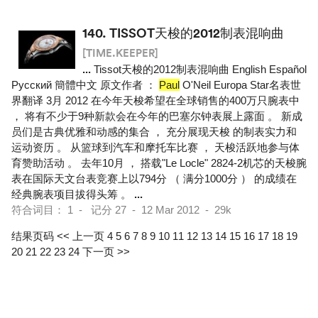
140.
TISSOT天梭的2012制表混响曲
[TIME.KEEPER]
...
Tissot天梭的2012制表混响曲 English Español
Pусский 簡體中文 原文作者 ：
Paul
O'Neil Europa Star名表世
界翻译 3月 2012 在今年天梭希望在全球销售的400万只腕表中
， 将有不少于9种新款会在今年的巴塞尔钟表展上露面 。 新成
员们是古典优雅和动感的集合 ， 充分展现天梭 的制表实力和
运动资历 。 从篮球到汽车和摩托车比赛 ， 天梭活跃地参与体
育赞助活动 。 去年10月 ， 搭载"Le Locle" 2824-2机芯的天梭腕
表在国际天文台表竞赛上以794分 （ 满分1000分 ） 的成绩在
经典腕表项目拔得头筹 。
...
符合词目： 1 - 记分 27 - 12 Mar 2012 - 29k
结果页码
<< 上一页
4
5
6
7
8
9
10
11
12
13
14
15
16
17
18
19
20
21
22
23
24
下一页 >>