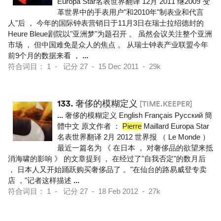
Europa Star名表世界翻译 12月 2011 继2009"变
革世界中的手表用户"和2010年"制表业和代言
人"后 ， 今年的国际钟表营销日于11月3日在瑞士拉绍德封的
Heure Bleue剧院以"亚洲梦"为题召开 。 虽然会议关注整个亚洲
市场 ， 但中国难免是众人的焦点 。 从瑞士钟表产业联盟今年
前9个月的数据来看 ，
...
符合词目： 1 - 记分 27 - 15 Dec 2011 - 29k
133.
奢侈的模糊定义
[TIME.KEEPER]
...
奢侈的模糊定义 English Français Pусский 簡
體中文 原文作者 ：
Pierre
Maillard Europa Star
名表世界翻译 2月 2012 世界报 （ Le Monde ）
最近一篇名为 《 在日本 ， 对奢侈品的欲望来抵
消海啸的影响 》 的文章提到 ， 在经过了"自我否定"的数月后
， 日本人又开始踊跃购买奢侈品了 。"在仙台的路易威登专卖
店 ，"记者这样描述
...
符合词目： 1 - 记分 27 - 18 Feb 2012 - 27k