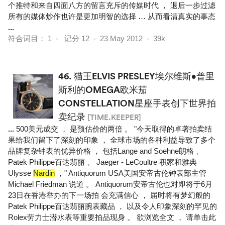
个推特和来自四面八方的留言充斥的传媒时代 ， 退后一步过滤
所有的媒体炒作也许是更加明智的选择 … 从而看清真实的事态
...
符合词目： 1 - 记分 12 - 23 May 2012 - 39k
46.
猫王ELVIS PRESLEY埃尔维斯•普里
斯利的OMEGA欧米茄
CONSTELLATION星座手表创下世界拍
卖纪录
[TIME.KEEPER]
...
500美元成交 ， 是预估价的两倍 。 "今天取得的卓著拍卖结
果给我们留下了深刻的印象 ， 全球市场的各种利益导致了多个
品牌复杂钟表的优异价格 ， 包括Lange and Soehne朗格 、
Patek Philippe百达翡丽 、 Jaeger - LeCoultre 积家和雅典
Ulysse
Nardin
，" Antiquorum USA美国安帝古伦钟表部主管
Michael Friedman 说道 。 Antiquorum安帝古伦也对即将于6月
23日在香港举办的下一场拍 会充满信心 ， 届时将有梦幻般的
Patek Philippe百达翡丽腕表藏品 ， 以及令人印象深刻的罕见的
Rolex劳力士潜水表等重要拍品现身 。 欲浏览全文 ， 请单击此