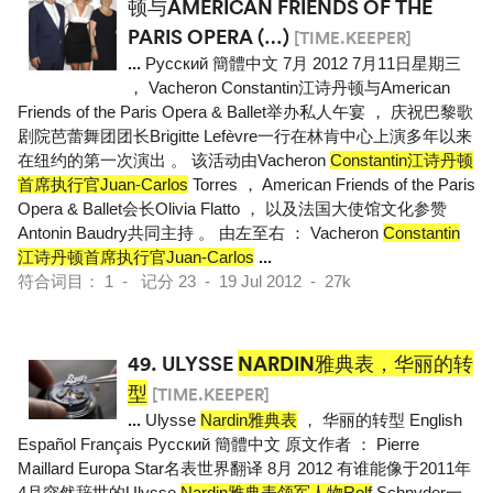
顿与AMERICAN FRIENDS OF THE
PARIS OPERA (…)
[TIME.KEEPER]
...
Pусский 簡體中文 7月 2012 7月11日星期三
， Vacheron Constantin江诗丹顿与American
Friends of the Paris Opera & Ballet举办私人午宴 ， 庆祝巴黎歌
剧院芭蕾舞团团长Brigitte Lefèvre一行在林肯中心上演多年以来
在纽约的第一次演出 。 该活动由Vacheron
Constantin江诗丹顿
首席执行官Juan-Carlos
Torres ， American Friends of the Paris
Opera & Ballet会长Olivia Flatto ， 以及法国大使馆文化参赞
Antonin Baudry共同主持 。 由左至右 ： Vacheron
Constantin
江诗丹顿首席执行官Juan-Carlos
...
符合词目： 1 - 记分 23 - 19 Jul 2012 - 27k
49.
ULYSSE
NARDIN雅典表，华丽的转
型
[TIME.KEEPER]
...
Ulysse
Nardin雅典表
， 华丽的转型 English
Español Français Pусский 簡體中文 原文作者 ： Pierre
Maillard Europa Star名表世界翻译 8月 2012 有谁能像于2011年
4月突然辞世的Ulysse
Nardin雅典表领军人物Rolf
Schnyder一