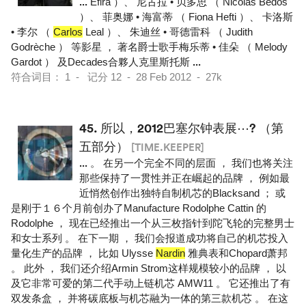
...
Efira ）、 尼古拉 • 贝多思 （ Nicolas Bedos
）、 菲奥娜 • 海富蒂 （ Fiona Hefti ）、 卡洛斯
• 李尔 （
Carlos
Leal ）、 朱迪丝 • 哥德雷科 （ Judith
Godrèche ） 等影星 ， 著名爵士歌手梅乐蒂 • 佳朵 （ Melody
Gardot ） 及Decades合夥人克里斯托斯
...
符合词目： 1 - 记分 12 - 28 Feb 2012 - 27k
45.
所以，2012巴塞尔钟表展⋯? （第
五部分）
[TIME.KEEPER]
...
。 在另一个完全不同的层面 ， 我们也将关注
那些保持了一贯性并正在崛起的品牌 ， 例如最
近悄然创作出独特自制机芯的Blacksand ； 或
是刚于１６个月前创办了Manufacture Rodolphe Cattin 的
Rodolphe ， 现在已经推出一个从三枚指针到陀飞轮的完整男士
和女士系列 。 在下一期 ， 我们会报道成功将自己的机芯投入
量化生产的品牌 ， 比如 Ulysse
Nardin
雅典表和Chopard萧邦
。 此外 ， 我们还介绍Armin Strom这样规模较小的品牌 ， 以
及它非常可爱的第二代手动上链机芯 AMW11 。 它还推出了有
双发条盒 ， 并将碳底板与机芯融为一体的第三款机芯 。 在这