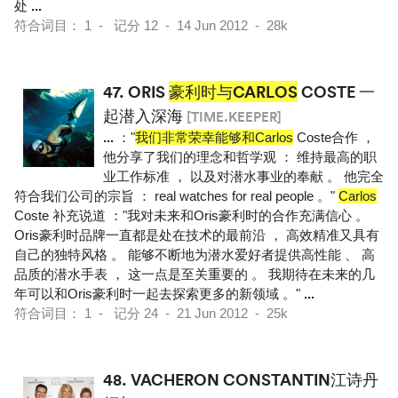
处
...
符合词目： 1 - 记分 12 - 14 Jun 2012 - 28k
47.
ORIS
豪利时与CARLOS
COSTE 一
起潜入深海
[TIME.KEEPER]
...
："
我们非常荣幸能够和Carlos
Coste合作 ，
他分享了我们的理念和哲学观 ： 维持最高的职
业工作标准 ， 以及对潜水事业的奉献 。 他完全
符合我们公司的宗旨 ： real watches for real people 。"
Carlos
Coste 补充说道 ："我对未来和Oris豪利时的合作充满信心 。
Oris豪利时品牌一直都是处在技术的最前沿 ， 高效精准又具有
自己的独特风格 。 能够不断地为潜水爱好者提供高性能 、 高
品质的潜水手表 ， 这一点是至关重要的 。 我期待在未来的几
年可以和Oris豪利时一起去探索更多的新领域 。"
...
符合词目： 1 - 记分 24 - 21 Jun 2012 - 25k
48.
VACHERON CONSTANTIN江诗丹