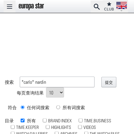
Open la
Club
Search
Open main menu
CLUB
搜索
每页查询结果
符合
任何词搜索
所有词搜索
目录
所有
BRAND INDEX
TIME.BUSINESS
TIME.KEEPER
HIGHLIGHTS
VIDEOS
WATCH GALLERIES
ARCHIVES
THE WATCH FILES