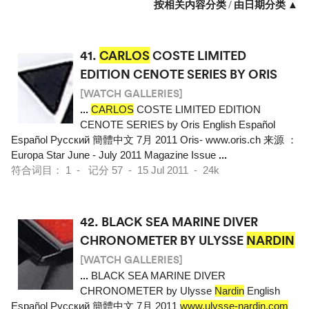
按相关内容分类
/
由日期分类 ▲
41.
CARLOS
COSTE LIMITED
EDITION CENOTE SERIES BY ORIS
[WATCH GALLERIES]
...
CARLOS
COSTE LIMITED EDITION
CENOTE SERIES by Oris English Español
Español Pусский 簡體中文 7月 2011 Oris- www.oris.ch 来源 ：
Europa Star June - July 2011 Magazine Issue
...
符合词目： 1 - 记分 57 - 15 Jul 2011 - 24k
42.
BLACK SEA MARINE DIVER
CHRONOMETER BY ULYSSE
NARDIN
[WATCH GALLERIES]
...
BLACK SEA MARINE DIVER
CHRONOMETER by Ulysse
Nardin
English
Español Pусский 簡體中文 7月 2011
www.ulysse-nardin.com