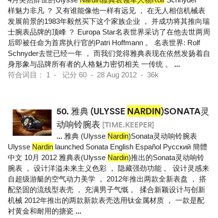
样魅力非凡 ？ 又有谁能像他一样有远见 ， 在无人相信机械表
发展前景的1983年毅然买下这个家族企业 ， 并成功将其推向瑞
士腕表品牌的顶峰 ？ Europa Star名表世界采访了在他去世两周
后即被任命为首席执行官的Patri Hoffmann 。 名表世界: Rolf
Schnyder去世已经一年 ， 而我们觉得雅典表现在依然发扬着自
身形象与品牌所有者的人格魅力密切相关 一传统 。
...
符合词目： 1 - 记分 60 - 28 Aug 2012 - 36k
50.
雅典 (ULYSSE
NARDIN
)SONATA灵
动响铃腕表
[TIME.KEEPER]
...
雅典 (Ulysse
Nardin
)Sonata灵动响铃腕表
Ulysse
Nardin
launched Sonata English Español Pусский 簡體
中文 10月 2012 雅典表(Ulysse
Nardin
)推出的Sonata灵动响铃
腕表 ， 设计洋溢未来主义色彩 ， 隐藏强劲功能 。 设计灵感来
自超级游艇的空气动力美学 ， 2012年推出两款全新表盘 ， 搭
配坚固的流线型表壳 ， 充满男子气慨 。 揉合新颖设计与创新
机械 2012年推出的两款新款表壳选用钛金属材质 ， 一款是配
衬黄金和耐用的搪瓷
...