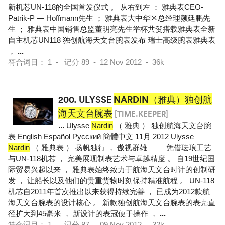
新机芯UN-118的全国首发仪式 。 从右到左 ： 雅典表CEO-
Patrik-P — Hoffmann先生 ； 雅典表大中华区总经理颜廷鹏先
生 ； 雅典表中国销售总监董明亮先生举杯共贺搭载雅典表全新
自主机芯UN118 独创航海天文台腕表发布 瑞士高级腕表雅典表
，
...
符合词目： 1 - 记分 89 - 12 Nov 2012 - 36k
200.
ULYSSE
NARDIN（雅典）独创航
海天文台腕表
[TIME.KEEPER]
...
Ulysse
Nardin
（ 雅典 ） 独创航海天文台腕
表 English Español Pусский 簡體中文 11月 2012 Ulysse
Nardin
（ 雅典表 ） 扬帆独行 ， 傲视群雄 —— 凭借珐琅工艺
与UN-118机芯 ， 完美展现制表艺术与卓越精度 。 自19世纪国
际贸易兴起以来 ， 雅典表始终致力于航海天文台时计的创制研
发 ， 让船长以及他们的贵重货物时刻保持精准航程 。 UN-118
机芯自2011年首次推出以来获得持续完善 ， 已成为2012款航
海天文台腕表的设计核心 。 新款独创航海天文台腕表的表壳直
径扩大到45毫米 ， 新设计的表冠便于操作 ，
...
符合词目： 1 - 记分 87 - 09 Nov 2012 - 32k