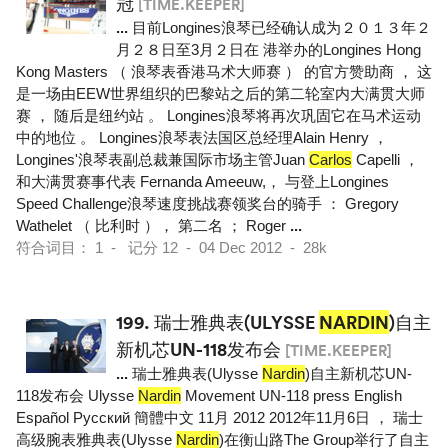
冠
[TIME.KEEPER]
...
目前Longines浪琴已经确认成为２０１３年２
月２８日至3月２日在 港举办的Longines Hong
Kong Masters （ 浪琴表香港马术大师赛 ） 的官方赞助商 ， 这
是一场由EEW世界组织的巴黎站之后的第二轮室内大满贯大师
赛 ， 随后是纽约站 。 Longines浪琴将再次巩固它在马术运动
中的地位 。 Longines浪琴表法国区总经理Alain Henry ，
Longines'浪琴表副总裁兼国际市场主管Juan
Carlos
Capelli ，
和大满贯赛事代表 Fernanda Ameeuw,， 与登上Longines
Speed Challenge浪琴速度挑战赛领奖台的骑手 ： Gregory
Wathelet （ 比利时 ）， 第二名 ； Roger
...
符合词目： 1 - 记分 12 - 04 Dec 2012 - 28k
199.
瑞士雅典表(ULYSSE
NARDIN
)自主
新机芯UN-118发布会
[TIME.KEEPER]
...
瑞士雅典表(Ulysse
Nardin
)自主新机芯UN-
118发布会 Ulysse
Nardin
Movement UN-118 press English
Español Pусский 簡體中文 11月 2012 2012年11月6日 ， 瑞士
高级腕表雅典表(Ulysse
Nardin
)在衡山路The Group举行了自主