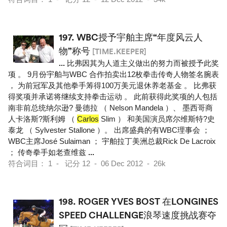
197.
WBC授予宇舶主席“年度风云人
物”称号
[TIME.KEEPER]
...
比弗因其为人道主义做出的努力而被授予此奖
项 。 9月份宇舶与WBC 合作拍卖出12枚拳击传奇人物签名腕表
， 为前冠军及其他拳手筹得100万美元退休养老基金 。 比弗获
得奖项并承诺将继续支持拳击运动 。 此前获得此奖项的人包括
南非前总统纳尔逊? 曼德拉 （ Nelson Mandela ）、 墨西哥商
人卡洛斯?斯利姆 （
Carlos
Slim ） 和美国演员席尔维斯特?史
泰龙 （ Sylvester Stallone ）。 出席盛典的有WBC理事会 ；
WBC主席José Sulaiman ； 宇舶拉丁美洲总裁Rick De Lacroix
； 传奇拳手如老查维兹
...
符合词目： 1 - 记分 12 - 06 Dec 2012 - 26k
198.
ROGER YVES BOST 在LONGINES
SPEED CHALLENGE浪琴速度挑战赛夺