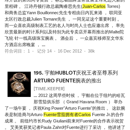
里程碑 。 江诗丹顿行政总裁陶睿思先生(
Juan-Carlos
Torres)
和商务总监Yann Bouillonnec先生专程由日内瓦来港 ， 联同亚
太区行政总裁Julien Tornare先生 ， 一同见证这个重要时刻 。
而一众喜欢高级制表工艺的名人与时尚人士也应邀出席 ， 率先
欣赏最新的时计系列以及特别为此专卖店开幕而推出的Malte陀
飞轮 针一线高级珠宝腕表 。 酒会后 ， 一众嘉宾移师至文华东
方酒店出席晚宴 ，
...
符合词目： 1 - 记分 14 - 16 Dec 2012 - 38k
195.
宇舶HUBLOT庆祝王者至尊系列
ARTURO FUENTE腕表的推出
[TIME.KEEPER]
...
2012 这周早些时候 ， 宇舶在位于纽约的哈瓦
那雪茄俱乐部 （ Grand Havana Room ） 举办
了一场午宴 ， 庆祝King Power"Arturo Fuente"的推出 。 这款腕
表是制造商与Arturo
Fuente雪茄拥有者Carlos
Fuente Jr.的合作
成果 。 前纽约市长Rudy Giuliani前来对Fuente的合作表示祝贺
。 艾美奖获奖记者Paula Zahn对Fuente进行了采访 ， 他讲述了