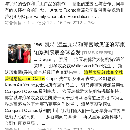
与宇舶的合作和手工产品的制作 ， 精度的重要性与合作共同享
有的关怀社会的理念 。 Arturo Fuente雪茄公司提供资金资助非
营利组织Cigar Family Charitable Foundation （
...
符合词目： 1 - 记分 12 - 16 Dec 2012 - 26k
196.
凯特-温丝莱特和郭富城见证浪琴康
铂系列腕表全球首发
[TIME.KEEPER]
...
Dragon 。 赛后 ， 浪琴表优雅大使凯特?温丝
莱特 、 浪琴表总裁Walter von K?nel先生 、 斯
沃琪集团(香港)董事总经理卢克勤先生 、
浪琴表副总裁兼全球
营销总监Juan-Carlos
Capelli先生以及浪琴表香港区副总裁
Karen Au Yeung女士为所有冠军马主 、 驯马师和骑师颁发康铂
Conquest Classic系列腕表 。 浪琴表优雅大使凯特温斯莱特 、
郭富城与浪琴表总裁霍凯诺一同于沙田马场赛道上亮相 作为世
界最富盛名的平地赛马赛事合作伙伴 ， 浪琴表期望康铂
Conquest Classic系列的上市可以伴随人们一起分享赛马世界里
激动人心的时刻 —— 从香港到尚蒂伊 ， 再从皇家爱斯科赛马
会到迪拜赛马场 。
...
符合词目： 1 - 记分 12 - 12 Dec 2012 - 34k