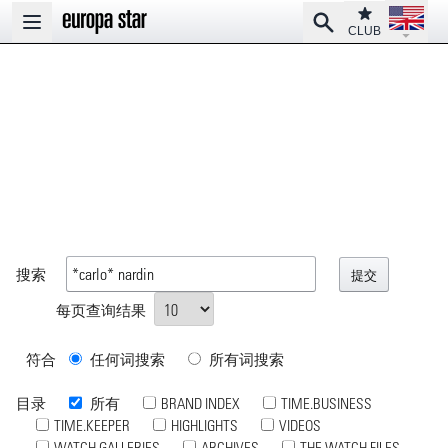
Open la
Club
Search
Open main menu
CLUB
搜索
每页查询结果
符合
任何词搜索
所有词搜索
目录
所有
BRAND INDEX
TIME.BUSINESS
TIME.KEEPER
HIGHLIGHTS
VIDEOS
WATCH GALLERIES
ARCHIVES
THE WATCH FILES