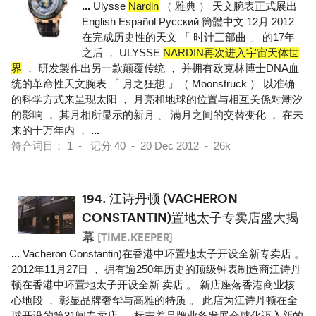
...
Ulysse
Nardin
（ 雅典 ） 天文腕表正式展出
English Español Pусский 簡體中文 12月 2012
在完成历史性的天文 「 时计三部曲 」 的17年
之后 ， ULYSSE
NARDIN再次进入宇宙天体世
界
， 研发製作出另一款颠覆传统 ， 并拥有欧克林博士DNA血
统的革命性天文腕表 「 月之狂想 」（ Moonstruck ） 以准确
的科学方式来呈现太阳 ， 月亮和地球的位置与相互关係对潮汐
的影响 ， 其月相所显示的新月 、 满月之间的交替变化 ， 在未
来的十万年内 ，
...
符合词目： 1 - 记分 40 - 20 Dec 2012 - 26k
194.
江诗丹顿 (VACHERON
CONSTANTIN)置地太子专卖店盛大揭
幕
[TIME.KEEPER]
...
Vacheron Constantin)在香港中环置地太子开设全新专卖店 。
2012年11月27日 ， 拥有逾250年历史的顶级钟表制造商江诗丹
顿在香港中环置地太子开设全新 卖店 。 新店座落香港商业核
心地段 ， 彰显品牌奢华与高雅的特质 。 此店为江诗丹顿在全
球开设的第31间专卖店 ， 标志着品牌业务发展全球化迈入新的