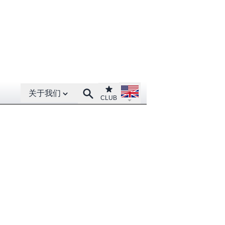
Open About menu
Open language menu
Club
Search
关于我们
CLUB