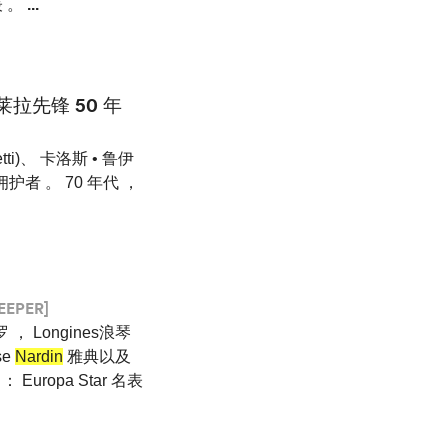
表 。
...
卡莱拉先锋 50 年
etti)、 卡洛斯 • 鲁伊
实拥护者 。 70 年代 ，
EEPER]
德罗 ， Longines浪琴
se
Nardin
雅典以及
Europa Star 名表