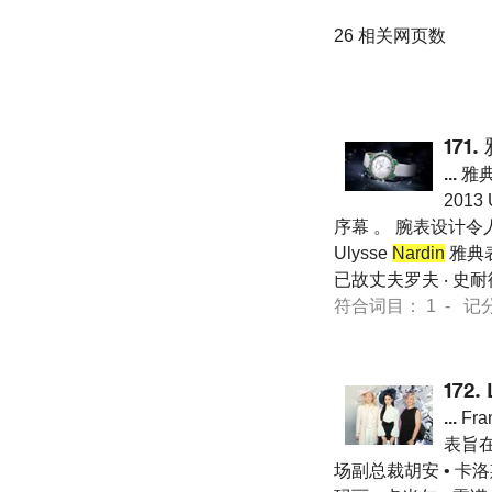
26 相关网页数
171.
...
雅典 
2013 
序幕 。 腕表设计
Ulysse
Nardin
雅典表
已故丈夫罗夫 ‧ 史
符合词目： 1 - 记分 10
172.
...
Fr
表旨
场副总裁胡安 • 卡洛斯