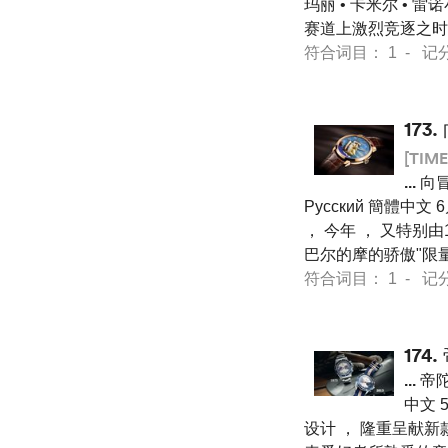
玛丽 • 卡米尔 • 雷
赛道上激烈竞逐之
符合词目： 1 - 记分 13
173.
[TIME
...
向冒
Pусский 簡體中文 6月
， 今年 ， 又特别由1
巴尔的摩的骄傲"限量腕表
符合词目： 1 - 记分 27
174.
...
帝陀 
中文 5
设计 ， 隆重呈献新款帝