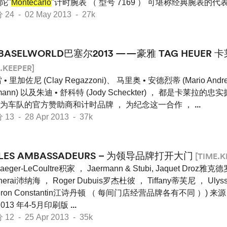
陀"
Montecarlo
"计时腕表 （ 型号 7169 ） 可堪称经典腕表的代
 - 02 May 2013 - 27k
BASELWORLD巴塞尔2013 ——豪雅 TAG HEUER 
.KEEPER]
• 里加佐尼 (Clay Regazzoni)、 马里奥 • 安德烈蒂 (Mario Andr
mann) 以及朱迪 • 舒科特 (Jody Scheckter) ， 都是卡莱拉的忠
为车队的官方赞助商和计时品牌 ， 为纪念这一合作 ，
...
 - 28 Apr 2013 - 37k
LES AMBASSADEURS – 为领导品牌打开大门
[TIME.K
aeger-LeCoultre积家 ， Jaermann & Stubi, Jaquet Droz雅克
nerai沛纳海 ， Roger Dubuis罗杰杜彼 ， Tiffany蒂芙尼 ， Ulys
eron Constantin江诗丹顿 （ 每间门店经营品牌各有不同 ）) 来源 ： 
2013 年4-5月印刷版
...
 - 25 Apr 2013 - 35k