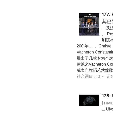
177.
其巴
...
及法
。 Ros
剧院举
200 年
...
， Christel
Vacheron Con
展出了几款专为本次活
建以来Vacheron
腕表向舞蹈艺术致敬
符合词目： 3 - 记分 46
178.
[TIME
...
Uly