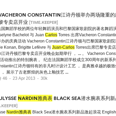
VACHERON CONSTANTIN江诗丹顿举办两场隆
黎专卖店开业
[TIME.KEEPER]
国舞蹈学校的两位年轻舞蹈演员和巴黎国家歌剧院的著名舞蹈演
elyne Bachelot 与 Juan
Carlos
Torres 出席Vacheron Cons
办的庆典活动 Vacheron Constantin江诗丹顿与巴黎国家
le Konan, Brigitte Lefèvre 与
Juan-Carlos
Torres出席巴黎专卖
stantin江诗丹顿巴黎专卖店开业晚会如期举行 ，
...
。 Vacheron Co
动推出的特别腕表 。 纪念法国舞蹈学校成立300周年的新系列 
 Constantin江诗丹顿特有的非凡时计设计工艺 ， 是典雅卓越的极
 ， 展示了古老辉煌的灰色上釉技艺
...
 - 23 Apr 2013 - 30k
ULYSSE
NARDIN雅典表
BLACK SEA潜水腕表系列
.KEEPER]
sse
Nardin雅典表
Black Sea潜水腕表系列新品激起浪花 English Es