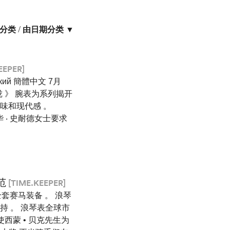
分类
/
由日期分类 ▼
EEPER]
ский 簡體中文 7月
珑 》 腕表为系列揭开
味和现代感 。
 ‧ 史耐德女士要求
范
[TIME.KEEPER]
及全套赛马装备 。 浪琴
持 。 浪琴表全球市
大使西蒙 • 贝克先生为