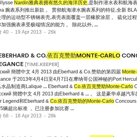
lysse
Nardin雅典表拥有悠久的海洋历史
,是制作潜水表和航海表的
 Sea 腕表系列推出新款 。 贯彻航海潜水腕表系列的特征,全新 BLA
处理的运动型不锈钢表壳,表壳表面覆盖一层橡胶涂层 。 硫化过
够加强腕表承受极端情况的能力 。 除此以外,
...
 - 19 Apr 2013 - 26k
EBERHARD & CO.
依百克赞助MONTE-CARLO
CON
LEGANCE
[TIME.KEEPER]
ский 簡體中文 4月 2013 由Eberhard & Co.赞助的第四届
Monte-
légance 于2013年4月4日至4月7日在摩纳哥公国神秘的Port Herc
水晶制造商Lalique
...
Eberhard &
Co.依百克赞助Monte-Carlo
C
Pусский 簡體中文 4月 2013 由Eberhard &
...
。 这是豪华卓越汽车
 Legend和Eberhard &
Co.依百克赞助的Monte-Carlo
Concours
25辆超出标准 ， 已注册参加比赛
...
 - 18 Apr 2013 - 28k