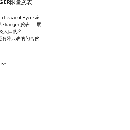
ANGER限量腕表
h Español Pусский
anger 腕表 ， 展
脍炙人口的名
时计上还有雅典表的的合伙
>>