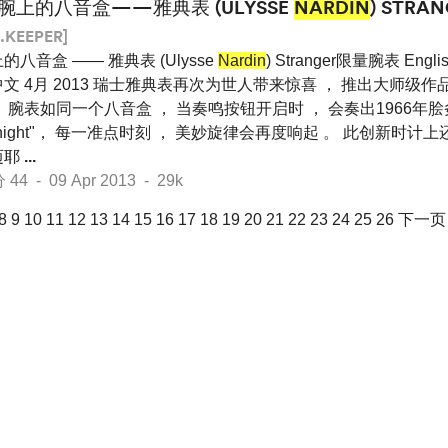
腕上的八音盒——雅典表 (ULYSSE
NARDIN
) STR
.KEEPER]
的八音盒 —— 雅典表 (Ulysse
Nardin
) Stranger限量腕表 Englis
文 4月 2013 瑞士雅典表再次为世人带来惊喜 ， 推出大师级作品Str
 腕表如同一个八音盒 ， 当奏鸣按钮开启时 ， 会奏出1966年
in the night"， 每一准点时刻 ， 美妙旋律会再度响起 。 此创新
迈耶
...
 - 09 Apr 2013 - 29k
8
9
10
11
12
13
14
15
16
17
18
19
20
21
22
23
24
25
26
下一页 