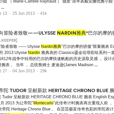
诺小姐 （ Marie-Camille Raynaud ） 颁发"浪琴表戴安娜优雅
时
...
 - 25 Jun 2013 - 41k
向冒险者致敬——ULYSSE
NARDIN雅典
“巴尔的摩的
.KEEPER]
险者致敬 —— Ulysse
Nardin雅典
"巴尔的摩的骄傲"限量腕表 Engli
 2013 Ulysse
Nardin
雅典表的 Classico鎏金珐琅彩绘系列
812年战争中转用的巴尔的摩快速帆船的历史汲取灵感 ， 设计出"Pride 
 。 当年 ， 总统詹姆士 麦迪逊(James Madison
...
 - 04 Jun 2013 - 29k
帝陀 TUDOR 呈献新款 HERITAGE CHRONO BLUE 
Tudor 呈献新款 HERITAGE CHRONO BLUE 腕表 English Esp
月 2013 为让帝陀"
Montecarlo
"此传奇计时腕表再次重现人前 ，
陀 Heritage Chrono Blue 。 在芸芸极富传奇色彩的帝陀