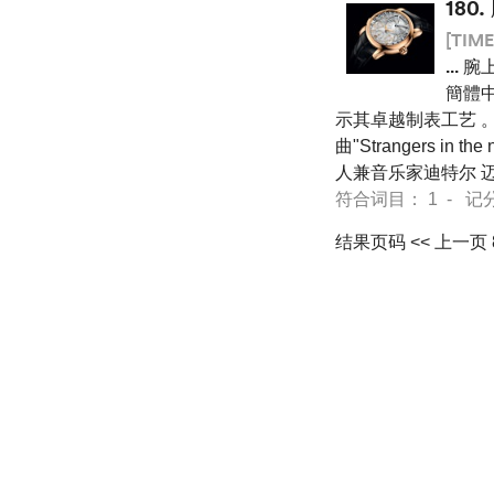
180.
[TIME
...
腕上
簡體中
示其卓越制表工艺 。
曲"Strangers 
人兼音乐家迪特尔 
符合词目： 1 - 记分 44
结果页码
<< 上一页