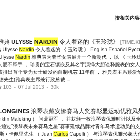
按相关内容
雅典 ULYSSE
NARDIN
令人着迷的《玉玲珑》
[TIME.K
Ulysse
Nardin
令人着迷的 《 玉玲珑 》 English Español Pус
Ulysse
Nardin
雅典表为奢华女表展开一个新朝代 ， 以 《 玉玲
令人爱不释手 ， 珍贵的宝石镶嵌及其名字演绎大胆诠释腕表的女人
推出首个专为女士研发的自制机芯 11年前 ， 雅典表主席蔡爱华
耐德先生(雅典表主席兼行政总裁
...
3 - 07 Jul 2013 - 30k
LONGINES 浪琴表戴安娜赛马大奖赛彰显运动优雅风
anklin Maleking ） 问鼎冠军 ， 并获颁一枚浪琴表优雅时计以
在通过"浪琴表未来赛马之星"赛事延续品牌对青年马术运动员的支
 • 卡佩里先生 （ Juan
Carlos
Capelli ） 与浪琴表优雅形象