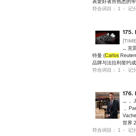
表爱好者所熟悉的帝
符合词目： 1 - 记分 24
175.
[TIME
...
克雷 
特曼 (
Carlos
Reute
品牌与法拉利签约成
符合词目： 1 - 记分 13
176.
...
， J
， Pa
Vach
世界 
符合词目： 1 - 记分 12