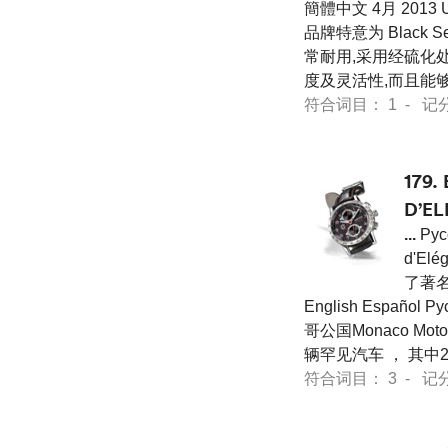
簡體中文 4月 2013 U
品牌特意为 Black
常耐用,采用经硫化
度及灵活性,而且能
符合词目： 1 - 记分 40
179.
D’E
...
Pус
d'E
了著名
English Español 
哥公国Monaco Motor
辆罕见汽车 ， 其中
符合词目： 3 - 记分 68