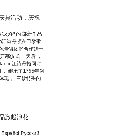
重的庆典活动，庆祝
员演绎的 部新作品
tantin江诗丹顿在巴黎歌
歌剧院芭蕾舞团的合作始于
店开幕仪式 一天后 ，
nstantin江诗丹顿同时
， 继承了1755年创
致体现 。 三款特殊的
新品激起浪花
pañol Pусский