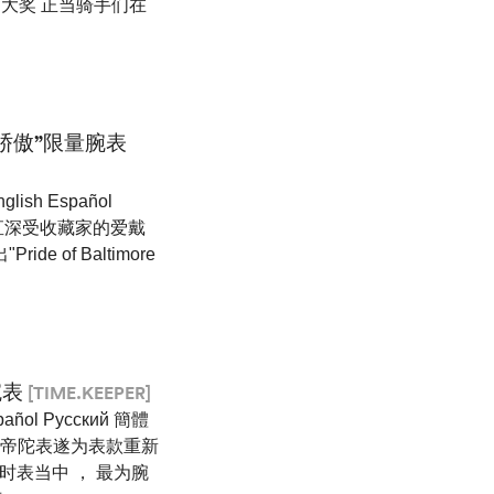
小姐"大奖 正当骑手们在
骄傲”限量腕表
sh Español
一直深受收藏家的爱戴
of Baltimore
腕表
[TIME.KEEPER]
añol Pусский 簡體
 帝陀表遂为表款重新
表计时表当中 ， 最为腕