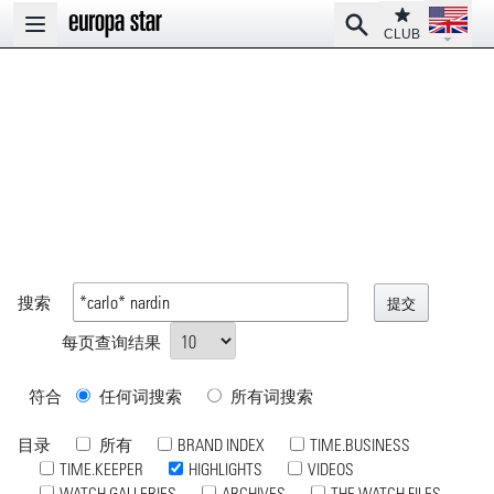
Open la
Club
Search
Open main menu
CLUB
搜索
每页查询结果
符合
任何词搜索
所有词搜索
目录
所有
BRAND INDEX
TIME.BUSINESS
TIME.KEEPER
HIGHLIGHTS
VIDEOS
WATCH GALLERIES
ARCHIVES
THE WATCH FILES