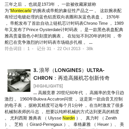
三年之后 ， 也就是1973年 ， 一款被收藏家嬉称
为"
Montecarlo
"的腕表成帝舵的象征性产品之一 。 这款腕表配
有经过电镀处理的蓝色铝质双向表圈和灰蓝色表盘 。 1976年
， 帝舵发布了首款自动上链机芯计时码表Chrono Time ， 1989
年又发布了Prince Oysterdate计时码表 ， 是一款黑色表盘配典
雅高贵凝脂色小时刻度的腕表 。 在短短不到20年的时间 ， 帝
舵已在竞争激烈的计时码表市场稳步扎根 。
...
符合词目： 1 - 记分 31 - 22 Oct 2013 - 38k
3.
浪琴（LONGINES）ULTRA-
CHRON：再造高频机芯创新传奇
[HIGHLIGHTS]
...
高频竞赛 20世纪60年代 ， 高频率的竞争日趋
激烈 。 1960年Bulova Accutron问世 ， 这是第一款由音叉控制
的电子表 ， 据称其精度可达每个月1分钟 ， 在当时激发了很多
机械制表师的斗志 ， 想要以纯粹机械的方式达到更高的精度
。 尤利西斯 雅典表 （ Ulysse
Nardin
）、 真力时 （ Zenith
）、 芝柏 （ Girard-Perregaux ）、 泰格豪雅 （ Heuer ）、 美