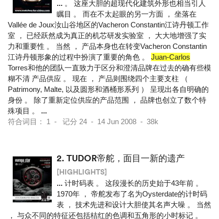
...
。 这座大胆的超现代化建筑外形也相当引人
瞩目 。 而在不太起眼的另一方面 ， 坐落在
Vallée de Joux汝山谷地区的Vacheron Constantin江诗丹顿工作
室 ， 已经跃然成为真正的机芯研发实验室 ， 大大地增强了实
力和重要性 。 当然 ， 产品本身也在转变Vacheron Constantin
江诗丹顿形象的过程中扮演了重要的角色 。
Juan-Carlos
Torres和他的团队一直致力于区分和澄清品牌在过去的确有些模
糊不清 产品供应 。 现在 ， 产品则围绕四个主要支柱 （
Patrimony, Malte, 以及圆形和酒桶形系列 ） 呈现出各自明确的
身份 。 除了重新定位供应的产品范围 ， 品牌也创立了数个特
殊项目 。
...
符合词目： 1 - 记分 24 - 14 Jun 2008 - 38k
2.
TUDOR帝舵，面目一新的遗产
[HIGHLIGHTS]
...
计时码表 。 这段漫长的历史始于43年前 。
1970年 ， 帝舵发布了名为Oysterdate的计时码
表 ， 技术先进和设计大胆使其名声大噪 。 当然
， 与众不同的特征还包括桔红的色调和五角形的小时标记 。