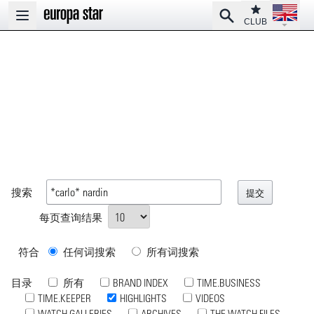
Open la
Club
Search
Open main menu
CLUB
搜索
每页查询结果
符合
任何词搜索
所有词搜索
目录
所有
BRAND INDEX
TIME.BUSINESS
TIME.KEEPER
HIGHLIGHTS
VIDEOS
WATCH GALLERIES
ARCHIVES
THE WATCH FILES