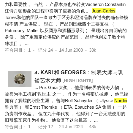
力和重要性 。 当然 ， 产品本身也在转变Vacheron Constantin
江诗丹顿形象的过程中扮演了重要的角色 。
Juan-Carlos
Torres和他的团队一直致力于区分和澄清品牌在过去的确有些模
糊不清 产品供应 。 现在 ， 产品则围绕四个主要支柱 （
Patrimony, Malte, 以及圆形和酒桶形系列 ） 呈现出各自明确的
身份 。 除了重新定位供应的产品范围 ， 品牌也创立了数个特
殊项目 。
...
符合词目： 1 - 记分 24 - 14 Jun 2008 - 38k
3.
KARI 和 GEORGES：制表大师与玑
镂艺术大师
[HIGHLIGHTS]
...
Prix Gaïa 大奖 ， 他是制表界的传奇人物 ，
被誉为手工机刻"救世主"之一 。 作为一名精密机械师 ， 他已经
拥有了辉煌的职业生涯 ， 曾与Rolf Schnyder （ Ulysse
Nardin
雅典表 ） 和Ernst Thomke （ ETA, Ebauches SA 集团 ） 一起
负责制作表盘 。 但在九十年代初 ， 他得到了一台无法使用的
旧引擎车床作为礼物 。 他修复了这台机器 ，
...
符合词目： 1 - 记分 12 - 24 Jun 2024 - 48k