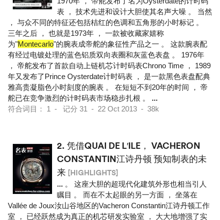
1970年 ， 帝舵发布了名为Oysterdate的计时码
表 ， 技术先进和设计大胆使其名声大噪 。 当然
， 与众不同的特征还包括桔红的色调和五角形的小时标记 。
三年之后 ， 也就是1973年 ， 一款被收藏家嬉称
为"
Montecarlo
"的腕表成帝舵的象征性产品之一 。 这款腕表配
有经过电镀处理的蓝色铝质双向表圈和灰蓝色表盘 。 1976年
， 帝舵发布了首款自动上链机芯计时码表Chrono Time ， 1989
年又发布了Prince Oysterdate计时码表 ， 是一款黑色表盘配典
雅高贵凝脂色小时刻度的腕表 。 在短短不到20年的时间 ， 帝
舵已在竞争激烈的计时码表市场稳步扎根 。
...
符合词目： 1 - 记分 31 - 22 Oct 2013 - 38k
2.
凭借QUAI DE L′ILE， VACHERON
CONSTANTIN江诗丹顿 预知制表的未
来
[HIGHLIGHTS]
...
。 这座大胆的超现代化建筑外形也相当引人
瞩目 。 而在不太起眼的另一方面 ， 坐落在
Vallée de Joux汝山谷地区的Vacheron Constantin江诗丹顿工作
室 ， 已经跃然成为真正的机芯研发实验室 ， 大大地增强了实